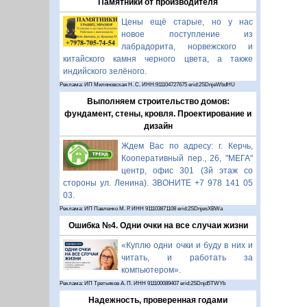
Памятники от производителя
Цены ещё старые, но у нас
новое поступление из
лабрадорита, норвежского и
китайского камня черного цвета, а также
индийского зелёного.
Реклама: ИП Миляновская Н. С. ИНН:911104727675 erid:2SDnjeWbdHU
Выполняем строительство домов:
фундамент, стены, кровля. Проектирование и
дизайн
Ждем Вас по адресу: г. Керчь,
Кооперативный пер., 26, "МЕГА"
центр, офис 301 (3й этаж со
стороны ул. Ленина). ЗВОНИТЕ +7 978 141 05
03.
Реклама: ИП Павленко М. Р. ИНН 911103871108 erid:2SDnjesXBWa
Ошибка №4. Одни очки на все случаи жизни
«Куплю одни очки и буду в них и
читать, и работать за
компьютером».
Реклама: ИП Третьяков А. П. ИНН 911100089407 erid:2SDnjd5TWYb
Надежность, проверенная годами