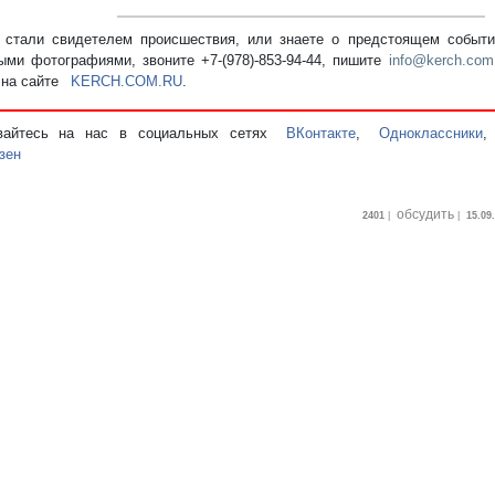
стали свидетелем происшествия, или знаете о предстоящем событии
ыми фотографиями, звоните +7-(978)-853-94-44,
пишите
info@kerch.com
 на сайте
KERCH.COM.RU
.
вайтесь на нас в социальных сетях
ВКонтакте
,
Одноклассники
зен
обсудить
2401
|
|
15.09