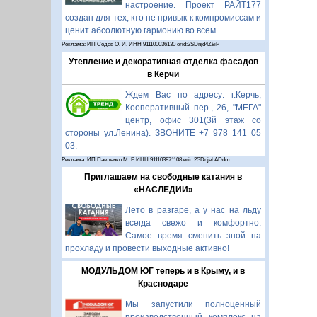
настроение. Проект РАЙТ177
создан для тех, кто не привык к компромиссам и
ценит абсолютную гармонию во всем.
Реклама: ИП Седов О. И. ИНН 911100036130 erid:2SDnjd4Z8iP
Утепление и декоративная отделка фасадов
в Керчи
Ждем Вас по адресу: г.Керчь,
Кооперативный пер., 26, "МЕГА"
центр, офис 301(3й этаж со
стороны ул.Ленина). ЗВОНИТЕ +7 978 141 05
03.
Реклама: ИП Павленко М. Р. ИНН 911103871108 erid:2SDnjehADdm
Приглашаем на свободные катания в
«НАСЛЕДИИ»
Лето в разгаре, а у нас на льду
всегда свежо и комфортно.
Самое время сменить зной на
прохладу и провести выходные активно!
МОДУЛЬДОМ ЮГ теперь и в Крыму, и в
Краснодаре
Мы запустили полноценный