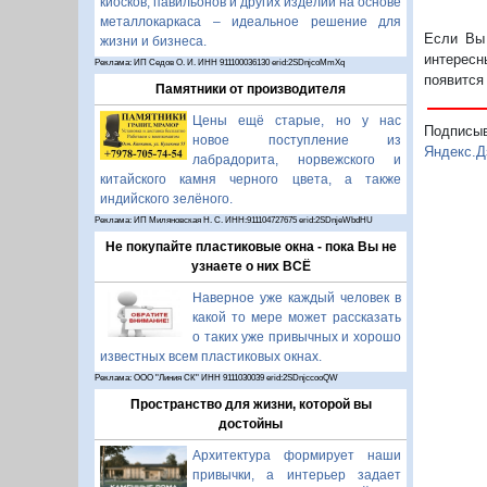
киосков, павильонов и других изделий на основе
металлокаркаса – идеальное решение для
Если Вы 
жизни и бизнеса.
интересн
Реклама: ИП Седов О. И. ИНН 911100036130 erid:2SDnjcoMmXq
появится
Памятники от производителя
Цены ещё старые, но у нас
Подписы
новое поступление из
Яндекс.Д
лабрадорита, норвежского и
китайского камня черного цвета, а также
индийского зелёного.
Реклама: ИП Миляновская Н. С. ИНН:911104727675 erid:2SDnjeWbdHU
Не покупайте пластиковые окна - пока Вы не
узнаете о них ВСЁ
Наверное уже каждый человек в
какой то мере может рассказать
о таких уже привычных и хорошо
известных всем пластиковых окнах.
Реклама: ООО "Линия СК" ИНН 9111030039 erid:2SDnjccooQW
Пространство для жизни, которой вы
достойны
Архитектура формирует наши
привычки, а интерьер задает