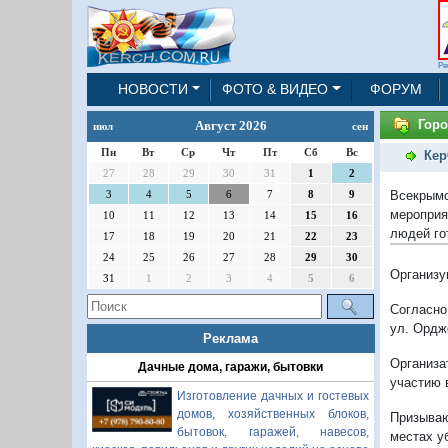
Ре
НОВОСТИ
ФОТО & ВИДЕО
ФОРУМ
Горо
Август 2026
июл
сен
Пн
Вт
Ср
Чт
Пт
Сб
Вс
Кер
27
28
29
30
31
1
2
Всекрымс
3
4
5
6
7
8
9
мероприя
10
11
12
13
14
15
16
людей го
17
18
19
20
21
22
23
24
25
26
27
28
29
30
Организу
31
1
2
3
4
5
6
Согласно 
ул. Орджо
Реклама
Организ
Дачные дома, гаражи, бытовки
участию 
Изготовление дачных и гостевых
домов, хозяйственных блоков,
Призываю
бытовок, гаражей, навесов,
местах у