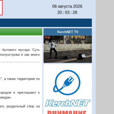
06 августа 2026
20 : 03 : 29
KerchNET TV
 бытового мусора. Суть
 полуострова и как много
т", а также территорию по
городов и приглашают к
раждан.
ать раздельный сбор на