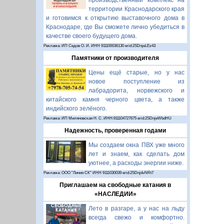
производственный комплекс на
территории Краснодарского края
и готовимся к открытию выставочного дома в
Краснодаре, где Вы сможете лично убедиться в
качестве своего будущего дома.
Реклама: ИП Седов О. И. ИНН 911100036130 erid:2SDnjeLEz43
Памятники от производителя
Цены ещё старые, но у нас
новое поступление из
лабрадорита, норвежского и
китайского камня черного цвета, а также
индийского зелёного.
Реклама: ИП Миляновская Н. С. ИНН:911104727675 erid:2SDnjeWbdHU
Надежность, проверенная годами
Мы создаем окна ПВХ уже много
лет и знаем, как сделать дом
уютнее, а расходы энергии ниже.
Реклама: ООО "Линия СК" ИНН 9111030039 erid:2SDnjdvNRt7
Приглашаем на свободные катания в
«НАСЛЕДИИ»
Лето в разгаре, а у нас на льду
всегда свежо и комфортно.