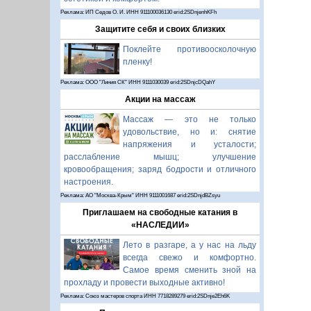
Реклама: ИП Седов О. И. ИНН 911100036130 erid:2SDnjenhKFh
Защитите себя и своих близких
Поклейте противоосколочную
пленку!
Реклама: ООО "Линия СК" ИНН 9111030039 erid:2SDnjcDQahY
Акции на массаж
Массаж — это не только
удовольствие, но и: снятие
напряжения и усталости;
расслабление мышц; улучшение
кровообращения; заряд бодрости и отличного
настроения.
Реклама: АО "Москва-Крым" ИНН 9111001687 erid:2SDnjdBZsyu
Приглашаем на свободные катания в
«НАСЛЕДИИ»
Лето в разгаре, а у нас на льду
всегда свежо и комфортно.
Самое время сменить зной на
прохладу и провести выходные активно!
Реклама: Союз мастеров спорта ИНН 7718289279 erid:2SDnje2Eh6K