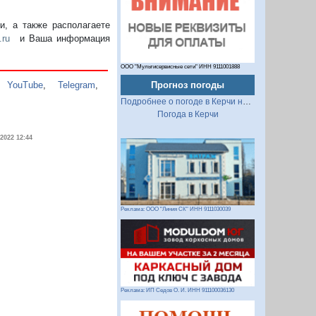
, а также располагаете
.ru
и Ваша информация
ООО "Мультисервисные сети" ИНН 9111001888
,
YouTube
,
Telegram
,
Прогноз погоды
Подробнее о погоде в Керчи на 2 недели
Погода в Керчи
.2022 12:44
Реклама: ООО "Линия СК" ИНН 9111030039
Реклама: ИП Седов О. И. ИНН 911100036130