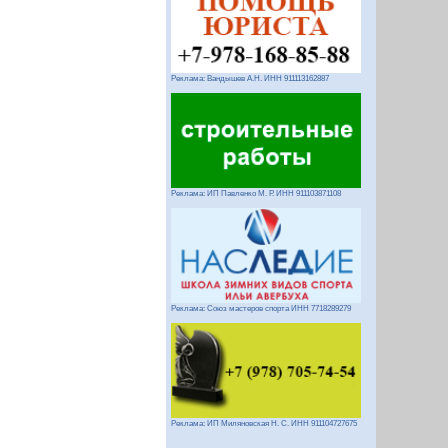
Реклама: Вандышев А.Н. ИНН 911113162887
Реклама: ИП Павленко М. Р. ИНН 911103871108
Реклама: Союз мастеров спорта ИНН 7718289279
Реклама: ИП Миляновская Н. С. ИНН 911104727675