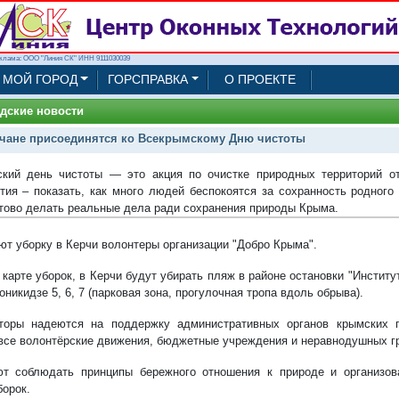
клама: ООО "Линия СК" ИНН 9111030039
МОЙ ГОРОД
ГОРСПРАВКА
О ПРОЕКТЕ
дские новости
чане присоединятся ко Всекрымскому Дню чистоты
кий день чистоты — это акция по очистке природных территорий от
тия – показать, как много людей беспокоятся за сохранность родного
тово делать реальные дела ради сохранения природы Крыма.
ют уборку в Керчи волонтеры организации "Добро Крыма".
карте уборок, в Керчи будут убирать пляж в районе остановки "Институ
никидзе 5, 6, 7 (парковая зона, прогулочная тропа вдоль обрыва).
аторы надеются на
поддержку административных органов крымских 
все волонтёрские движения, бюджетные учреждения и неравнодушных г
т соблюдать принципы бережного отношения к природе и организов
борок.