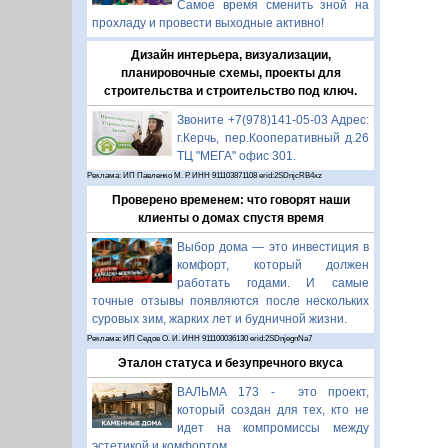
Самое время сменить зной на
прохладу и провести выходные активно!
Дизайн интерьера, визуализации,
планировочные схемы, проекты для
строительства и строительство под ключ.
Звоните +7(978)141-05-03 Адрес:
г.Керчь, пер.Кооперативный д.26
ТЦ "МЕГА" офис 301.
Реклама: ИП Павленко М. Р. ИНН 911103871108 erid:2SDnjcRB4xz
Проверено временем: что говорят наши
клиенты о домах спустя время
Выбор дома — это инвестиция в
комфорт, который должен
работать годами. И самые
точные отзывы появляются после нескольких
суровых зим, жарких лет и будничной жизни.
Реклама: ИП Седов О. И. ИНН 911100036130 erid:2SDnjegnNa7
Эталон статуса и безупречного вкуса
ВАЛЬМА 173 - это проект,
который создан для тех, кто не
идет на компромиссы между
эстетикой и комфортом.