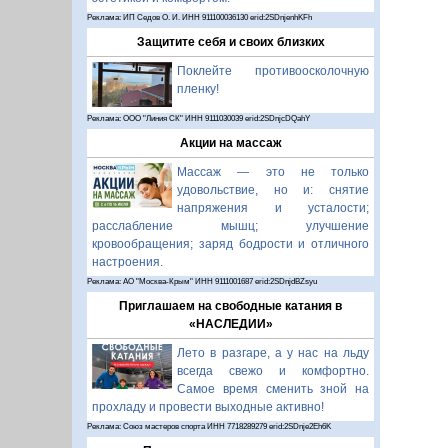
Реклама: ИП Седов О. И. ИНН 911100036130 erid:2SDnjenhKFh
Защитите себя и своих близких
Поклейте противоосколочную
пленку!
Реклама: ООО "Линия СК" ИНН 9111030039 erid:2SDnjcDQahY
Акции на массаж
Массаж — это не только
удовольствие, но и: снятие
напряжения и усталости;
расслабление мышц; улучшение
кровообращения; заряд бодрости и отличного
настроения.
Реклама: АО "Москва-Крым" ИНН 9111001687 erid:2SDnjdBZsyu
Приглашаем на свободные катания в
«НАСЛЕДИИ»
Лето в разгаре, а у нас на льду
всегда свежо и комфортно.
Самое время сменить зной на
прохладу и провести выходные активно!
Реклама: Союз мастеров спорта ИНН 7718289279 erid:2SDnje2Eh6K