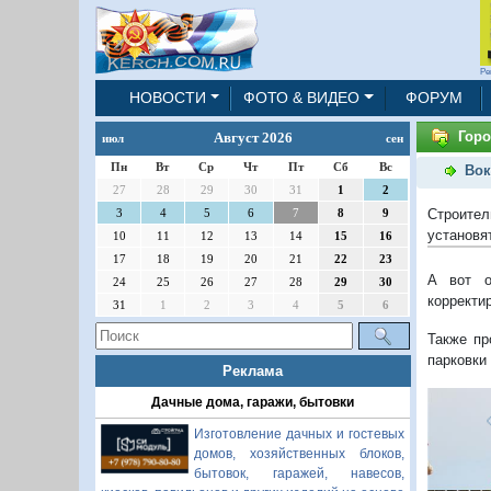
Ре
НОВОСТИ
ФОТО & ВИДЕО
ФОРУМ
Горо
Август 2026
июл
сен
Пн
Вт
Ср
Чт
Пт
Сб
Вс
Вок
27
28
29
30
31
1
2
Строител
3
4
5
6
7
8
9
установя
10
11
12
13
14
15
16
17
18
19
20
21
22
23
А вот о
24
25
26
27
28
29
30
корректир
31
1
2
3
4
5
6
Также пр
парковки 
Реклама
Дачные дома, гаражи, бытовки
Изготовление дачных и гостевых
домов, хозяйственных блоков,
бытовок, гаражей, навесов,