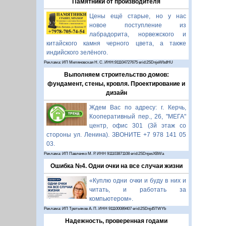
Памятники от производителя
Цены ещё старые, но у нас
новое поступление из
лабрадорита, норвежского и
китайского камня черного цвета, а также
индийского зелёного.
Реклама: ИП Миляновская Н. С. ИНН:911104727675 erid:2SDnjeWbdHU
Выполняем строительство домов:
фундамент, стены, кровля. Проектирование и
дизайн
Ждем Вас по адресу: г. Керчь,
Кооперативный пер., 26, "МЕГА"
центр, офис 301 (3й этаж со
стороны ул. Ленина). ЗВОНИТЕ +7 978 141 05
03.
Реклама: ИП Павленко М. Р. ИНН 911103871108 erid:2SDnjesXBWa
Ошибка №4. Одни очки на все случаи жизни
«Куплю одни очки и буду в них и
читать, и работать за
компьютером».
Реклама: ИП Третьяков А. П. ИНН 911100089407 erid:2SDnjd5TWYb
Надежность, проверенная годами