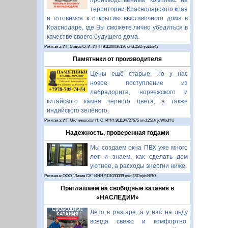
производственный комплекс на
территории Краснодарского края
и готовимся к открытию выставочного дома в
Краснодаре, где Вы сможете лично убедиться в
качестве своего будущего дома.
Реклама: ИП Седов О. И. ИНН 911100036130 erid:2SDnjeLEz43
Памятники от производителя
Цены ещё старые, но у нас
новое поступление из
лабрадорита, норвежского и
китайского камня черного цвета, а также
индийского зелёного.
Реклама: ИП Миляновская Н. С. ИНН:911104727675 erid:2SDnjeWbdHU
Надежность, проверенная годами
Мы создаем окна ПВХ уже много
лет и знаем, как сделать дом
уютнее, а расходы энергии ниже.
Реклама: ООО "Линия СК" ИНН 9111030039 erid:2SDnjdvNRt7
Приглашаем на свободные катания в
«НАСЛЕДИИ»
Лето в разгаре, а у нас на льду
всегда свежо и комфортно.