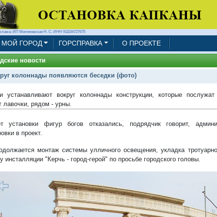
клама: ИП Миляновская Н. С. ИНН 911104727675
МОЙ ГОРОД
ГОРСПРАВКА
О ПРОЕКТЕ
дские новости
руг колоннады появляются беседки (фото)
и устанавливают вокруг колоннады конструкции, которые послужат
т лавочки, рядом - урны.
т установки фигур богов отказались, подрядчик говорит, админи
овки в проект.
одолжается монтаж системы улличного освещения, укладка тротуарно
у инсталляции "Керчь - город-герой" по просьбе городского головы.
1/11