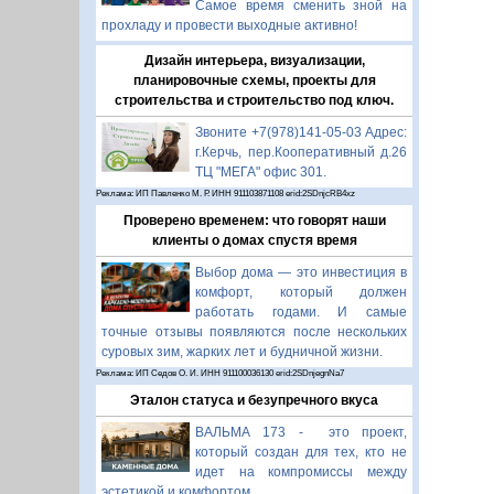
Самое время сменить зной на
прохладу и провести выходные активно!
Дизайн интерьера, визуализации,
планировочные схемы, проекты для
строительства и строительство под ключ.
Звоните +7(978)141-05-03 Адрес:
г.Керчь, пер.Кооперативный д.26
ТЦ "МЕГА" офис 301.
Реклама: ИП Павленко М. Р. ИНН 911103871108 erid:2SDnjcRB4xz
Проверено временем: что говорят наши
клиенты о домах спустя время
Выбор дома — это инвестиция в
комфорт, который должен
работать годами. И самые
точные отзывы появляются после нескольких
суровых зим, жарких лет и будничной жизни.
Реклама: ИП Седов О. И. ИНН 911100036130 erid:2SDnjegnNa7
Эталон статуса и безупречного вкуса
ВАЛЬМА 173 - это проект,
который создан для тех, кто не
идет на компромиссы между
эстетикой и комфортом.