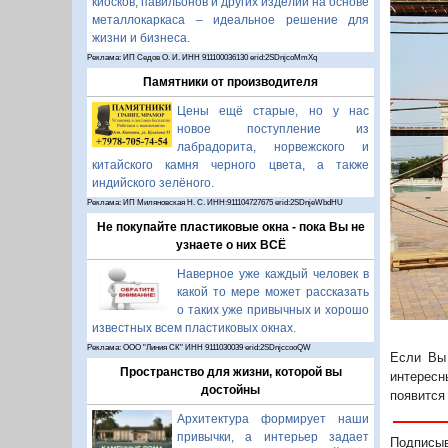
киосков, павильонов и других изделий на основе
металлокаркаса – идеальное решение для
жизни и бизнеса.
Реклама: ИП Седов О. И. ИНН 911100036130 erid:2SDnjcoMmXq
Памятники от производителя
Цены ещё старые, но у нас
П
новое поступление из
лабрадорита, норвежского и
китайского камня черного цвета, а также
индийского зелёного.
Реклама: ИП Миляновская Н. С. ИНН:911104727675 erid:2SDnjeWbdHU
Не покупайте пластиковые окна - пока Вы не
узнаете о них ВСЁ
Наверное уже каждый человек в
какой то мере может рассказать
о таких уже привычных и хорошо
известных всем пластиковых окнах.
Реклама: ООО "Линия СК" ИНН 9111030039 erid:2SDnjccooQW
Если Вы 
Пространство для жизни, которой вы
интересн
достойны
появится
Архитектура формирует наши
привычки, а интерьер задает
Подписы