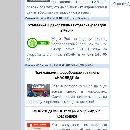
настроение. Проект РАЙТ177
Яндекс.Д
создан для тех, кто не привык к компромиссам и
ценит абсолютную гармонию во всем.
Реклама: ИП Седов О. И. ИНН 911100036130 erid:2SDnjd4Z8iP
Утепление и декоративная отделка фасадов
в Керчи
Ждем Вас по адресу: г.Керчь,
Кооперативный пер., 26, "МЕГА"
центр, офис 301(3й этаж со
стороны ул.Ленина). ЗВОНИТЕ +7 978 141 05
03.
Реклама: ИП Павленко М. Р. ИНН 911103871108 erid:2SDnjehADdm
Приглашаем на свободные катания в
«НАСЛЕДИИ»
Лето в разгаре, а у нас на льду
всегда свежо и комфортно.
Самое время сменить зной на
прохладу и провести выходные активно!
МОДУЛЬДОМ ЮГ теперь и в Крыму, и в
Краснодаре
Мы запустили полноценный