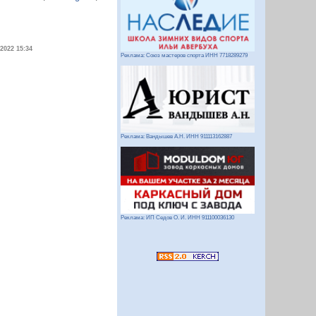
.2022 15:34
Реклама: Союз мастеров спорта ИНН 7718289279
Реклама: Вандышев А.Н. ИНН 911113162887
Реклама: ИП Седов О. И. ИНН 911100036130