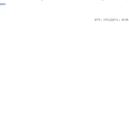
зен
обсудить
4773
|
|
03.09