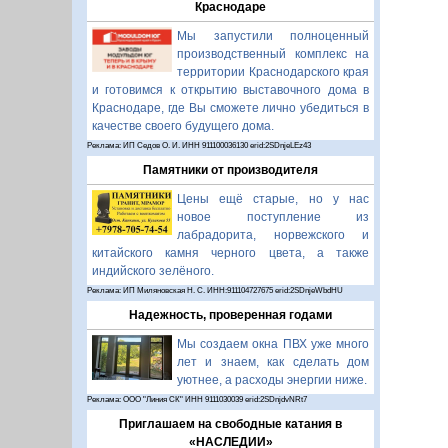
Краснодаре
Мы запустили полноценный
производственный комплекс на
территории Краснодарского края
и готовимся к открытию выставочного дома в
Краснодаре, где Вы сможете лично убедиться в
качестве своего будущего дома.
Реклама: ИП Седов О. И. ИНН 911100036130 erid:2SDnjeLEz43
Памятники от производителя
Цены ещё старые, но у нас
новое поступление из
лабрадорита, норвежского и
китайского камня черного цвета, а также
индийского зелёного.
Реклама: ИП Миляновская Н. С. ИНН:911104727675 erid:2SDnjeWbdHU
Надежность, проверенная годами
Мы создаем окна ПВХ уже много
лет и знаем, как сделать дом
уютнее, а расходы энергии ниже.
Реклама: ООО "Линия СК" ИНН 9111030039 erid:2SDnjdvNRt7
Приглашаем на свободные катания в
«НАСЛЕДИИ»