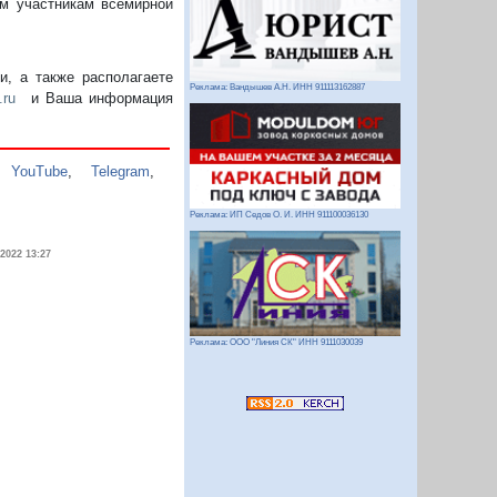
м участникам всемирной
, а также располагаете
Реклама: Вандышев А.Н. ИНН 911113162887
.ru
и Ваша информация
,
YouTube
,
Telegram
,
Реклама: ИП Седов О. И. ИНН 911100036130
.2022 13:27
Реклама: ООО "Линия СК" ИНН 9111030039