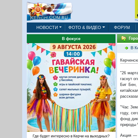
Ре
НОВОСТИ
ФОТО & ВИДЕО
ФОРУМ
Горо
В фокусе
В К
Керченск
"26 март
гаснут о
Биг Бен,
китайска
рассказал
"Час Зем
году, се
фонд ди
природы 
Акция — 
Где будет интересно в Керчи на выходных?