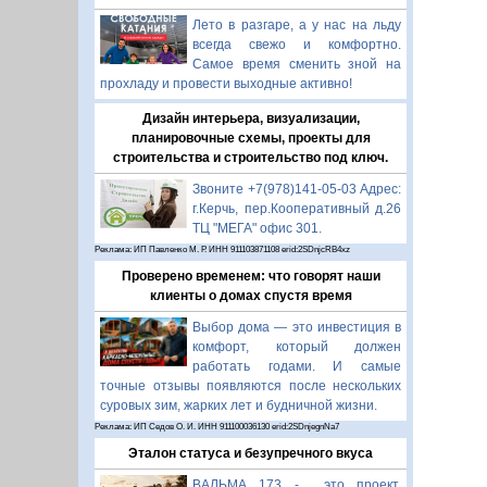
Лето в разгаре, а у нас на льду
всегда свежо и комфортно.
Самое время сменить зной на
прохладу и провести выходные активно!
Дизайн интерьера, визуализации,
планировочные схемы, проекты для
строительства и строительство под ключ.
Звоните +7(978)141-05-03 Адрес:
г.Керчь, пер.Кооперативный д.26
ТЦ "МЕГА" офис 301.
Реклама: ИП Павленко М. Р. ИНН 911103871108 erid:2SDnjcRB4xz
Проверено временем: что говорят наши
клиенты о домах спустя время
Выбор дома — это инвестиция в
комфорт, который должен
работать годами. И самые
точные отзывы появляются после нескольких
суровых зим, жарких лет и будничной жизни.
Реклама: ИП Седов О. И. ИНН 911100036130 erid:2SDnjegnNa7
Эталон статуса и безупречного вкуса
ВАЛЬМА 173 - это проект,