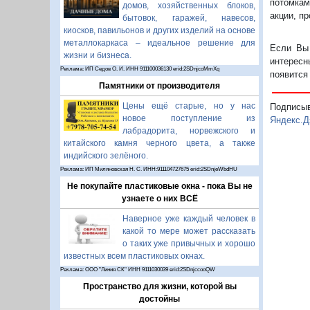
потомкам
домов, хозяйственных блоков,
акции, п
бытовок, гаражей, навесов,
киосков, павильонов и других изделий на основе
металлокаркаса – идеальное решение для
Если Вы 
жизни и бизнеса.
интересн
Реклама: ИП Седов О. И. ИНН 911100036130 erid:2SDnjcoMmXq
появится
Памятники от производителя
Цены ещё старые, но у нас
Подписы
новое поступление из
Яндекс.Д
лабрадорита, норвежского и
китайского камня черного цвета, а также
индийского зелёного.
Реклама: ИП Миляновская Н. С. ИНН:911104727675 erid:2SDnjeWbdHU
Не покупайте пластиковые окна - пока Вы не
узнаете о них ВСЁ
Наверное уже каждый человек в
какой то мере может рассказать
о таких уже привычных и хорошо
известных всем пластиковых окнах.
Реклама: ООО "Линия СК" ИНН 9111030039 erid:2SDnjccooQW
Пространство для жизни, которой вы
достойны