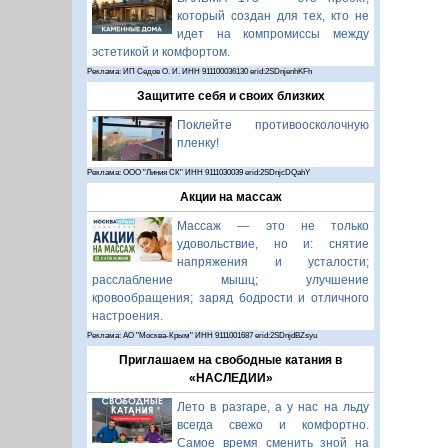
который создан для тех, кто не
идет на компромиссы между
эстетикой и комфортом.
Реклама: ИП Седов О. И. ИНН 911100036130 erid:2SDnjenhKFh
Защитите себя и своих близких
Поклейте противоосколочную
пленку!
Реклама: ООО "Линия СК" ИНН 9111030039 erid:2SDnjcDQahY
Акции на массаж
Массаж — это не только
удовольствие, но и: снятие
напряжения и усталости;
расслабление мышц; улучшение
кровообращения; заряд бодрости и отличного
настроения.
Реклама: АО "Москва-Крым" ИНН 9111001687 erid:2SDnjdBZsyu
Приглашаем на свободные катания в
«НАСЛЕДИИ»
Лето в разгаре, а у нас на льду
всегда свежо и комфортно.
Самое время сменить зной на