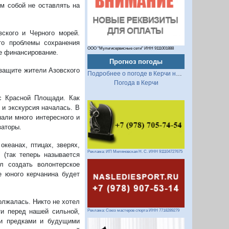
м собой не оставлять на
ского и Черного морей.
то проблемы сохранения
ООО "Мультисервисные сети" ИНН 9111001888
е финансирование.
Прогноз погоды
 защите жители Азовского
Подробнее о погоде в Керчи на 2 недели
Погода в Керчи
с Красной Площади. Как
 и экскурсия началась. В
нали много интересного и
заторы.
океанах, птицах, зверях,
Реклама: ИП Миляновская Н. С. ИНН 911104727675
 (так теперь называется
л создать волонтерское
е юного керчанина будет
олжалась. Никто не хотел
ти перед нашей сильной,
Реклама: Союз мастеров спорта ИНН 7718289279
ми предками и будущими