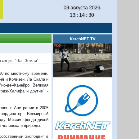
09 августа 2026
13 : 14 : 30
KerchNET TV
л акцию "Час Земли".
30 по местному времени,
ня и Колизей, Ла Скала и
Рио-де-Жанейро, Великая
урдж-Халифа и другие", -
лась в Австралии в 2005
 Координатор - Всемирный
оду. Миссия фонда дикой
 человека и природы.
собственный экоподвиг в