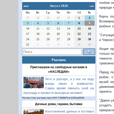
любом на
Август 2026
июл
сен
природе м
Пн
Вт
Ср
Чт
Пт
Сб
Вс
Керчь по
27
28
29
30
31
1
2
Всемирн
3
4
5
6
7
8
9
рыбных з
10
11
12
13
14
15
16
17
18
19
20
21
22
23
"Ситуаци
24
25
26
27
28
29
30
и Черного
31
1
2
3
4
5
6
Акция пр
только п
темноте,
Реклама
тревожно
Приглашаем на свободные катания в
«НАСЛЕДИИ»
Перед по
рыбах, о
Лето в разгаре, а у нас на льду
музей ин
всегда свежо и комфортно.
движение
Самое время сменить зной на
принято.
прохладу и провести выходные активно!
Реклама: Союз мастеров спорта ИНН 7718289279 erid:2SDnje2Eh6K
"Давно у
Дачные дома, гаражи, бытовки
уходить.
прекрасн
Изготовление дачных и гостевых