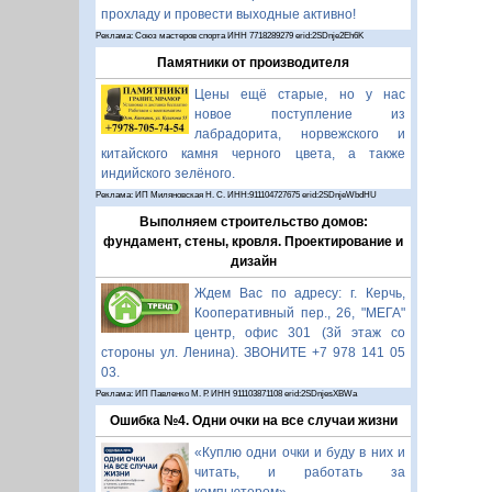
прохладу и провести выходные активно!
Реклама: Союз мастеров спорта ИНН 7718289279 erid:2SDnje2Eh6K
Памятники от производителя
Цены ещё старые, но у нас
новое поступление из
лабрадорита, норвежского и
китайского камня черного цвета, а также
индийского зелёного.
Реклама: ИП Миляновская Н. С. ИНН:911104727675 erid:2SDnjeWbdHU
Выполняем строительство домов:
фундамент, стены, кровля. Проектирование и
дизайн
Ждем Вас по адресу: г. Керчь,
Кооперативный пер., 26, "МЕГА"
центр, офис 301 (3й этаж со
стороны ул. Ленина). ЗВОНИТЕ +7 978 141 05
03.
Реклама: ИП Павленко М. Р. ИНН 911103871108 erid:2SDnjesXBWa
Ошибка №4. Одни очки на все случаи жизни
«Куплю одни очки и буду в них и
читать, и работать за
компьютером».