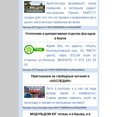
Архитектура формирует наши
привычки, а интерьер задает
настроение. Проект РАЙТ177
создан для тех, кто не привык к компромиссам и
ценит абсолютную гармонию во всем.
Реклама: ИП Седов О. И. ИНН 911100036130 erid:2SDnjd4Z8iP
Утепление и декоративная отделка фасадов
в Керчи
Ждем Вас по адресу: г.Керчь,
Кооперативный пер., 26, "МЕГА"
центр, офис 301(3й этаж со
стороны ул.Ленина). ЗВОНИТЕ +7 978 141 05
03.
Реклама: ИП Павленко М. Р. ИНН 911103871108 erid:2SDnjehADdm
Приглашаем на свободные катания в
«НАСЛЕДИИ»
Лето в разгаре, а у нас на льду
всегда свежо и комфортно.
Самое время сменить зной на
прохладу и провести выходные активно!
Реклама: Союз мастеров спорта ИНН 7718289279 erid:2SDnje2Eh6K
МОДУЛЬДОМ ЮГ теперь и в Крыму, и в