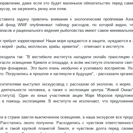
правлении, даже если это будет маленькое обязательство перед сами
усор, не загрязнять речку или пляж.
ставила задачу привлечь внимание к экологическим проблемам Азов
ый фонд WWF опубликовал таблицу расходов, по которой видно, ч
апасов и рационального ведения рыболовства имеют самое минимально
я требует корректировки! Наши моря нуждаются в защите, нуждаются в
 морей - рыбы, моллюски, крабы, креветки", - отмечают в институте.
оходила так: "В вестибюле института наладили онлайн трансляцию 
огасло освещение Кремля и площади, в всём институте отключили свет
 при фонариках. Это было очень необычно и усиливало восприятие. Уз
го. Погрузились в прошлое и заглянули в будущее", - рассказали органи
сетителями выступил экскурсовод с рассказом об экологии, о морях, 
 деятельности человека, а также о экспозиции центра "Живой Океан"
ститута). Один из юных участников акции Марк Морозов предложи
 в помощь экспозициям. В институте не исключают, что предложени
же в стране зажгли выключенное освещение, а наша экскурсия все прод
 Расстались около полуночи. Расходились с чувством ответственнос
ой и такой хрупкой планетой Земля, и чувством долга перед свои