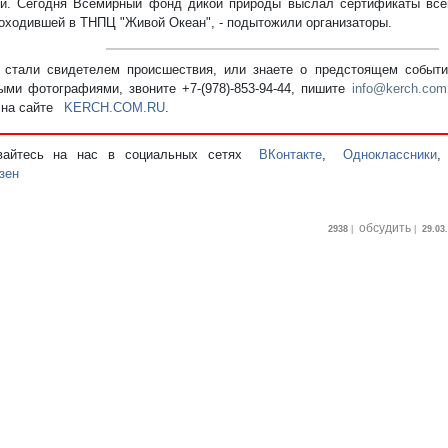
и. Сегодня Всемирный фонд дикой природы выслал сертификаты все
роходившей в ТНПЦ "Живой Океан", - подытожили организаторы.
стали свидетелем происшествия, или знаете о предстоящем событии
ыми фотографиями, звоните +7-(978)-853-94-44,
пишите
info@kerch.com
 на сайте
KERCH.COM.RU
.
вайтесь на нас в социальных сетях
ВКонтакте
,
Одноклассники
зен
обсудить
2938
|
|
29.03