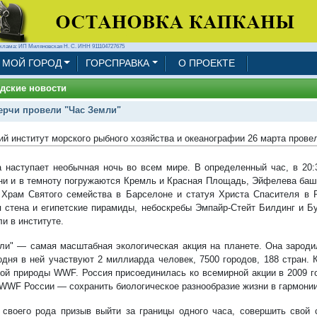
клама: ИП Миляновская Н. С. ИНН 911104727675
МОЙ ГОРОД
ГОРСПРАВКА
О ПРОЕКТЕ
дские новости
ерчи провели "Час Земли"
ий институт морского рыбного хозяйства и океанографии 26 марта прове
а наступает необычная ночь во всем мире. В определенный час, в 20:
гни и в темноту погружаются Кремль и Красная Площадь, Эйфелева баш
 Храм Святого семейства в Барселоне и статуя Христа Спасителя в 
я стена и египетские пирамиды, небоскребы Эмпайр-Стейт Билдинг и Б
и в институте.
ли" — самая масштабная экологическая акция на планете. Она
зароди
годня в ней участвуют 2 миллиарда человек, 7500 городов, 188 стран.
кой природы WWF.
Россия присоединилась ко всемирной акции в 2009 г
WWF России — сохранить биологическое разнообразие жизни в гармонии
своего рода призыв выйти за границы одного часа, совершить свой 