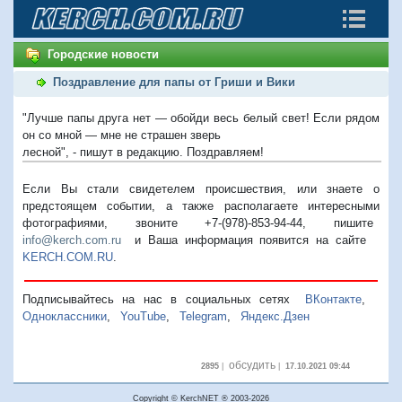
Городские новости
Поздравление для папы от Гриши и Вики
"Лучше папы друга нет — обойди весь белый свет! Если рядом
он со мной — мне не страшен зверь
лесной", - пишут в редакцию. Поздравляем!
Если Вы стали свидетелем происшествия, или знаете о
предстоящем событии, а также располагаете интересными
фотографиями, звоните +7-(978)-853-94-44,
пишите
info@kerch.com.ru
и Ваша информация появится на сайте
KERCH.COM.RU
.
Подписывайтесь на нас в социальных сетях
ВКонтакте
,
Одноклассники
,
YouTube
,
Telegram
,
Яндекс.Дзен
обсудить
2895
|
|
17.10.2021 09:44
Copyright © KerchNET ® 2003-2026