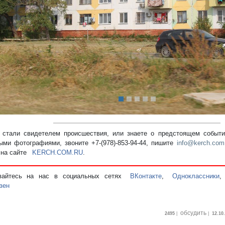
редыдущий
стали свидетелем происшествия, или знаете о предстоящем событии
ыми фотографиями, звоните +7-(978)-853-94-44,
пишите
info@kerch.com
 на сайте
KERCH.COM.RU
.
вайтесь на нас в социальных сетях
ВКонтакте
,
Одноклассники
зен
обсудить
2495
|
|
12.10