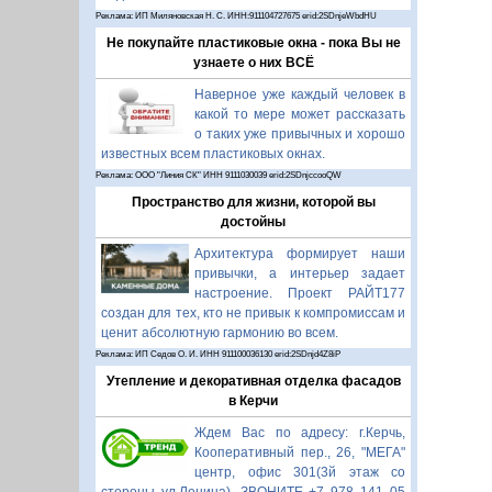
Реклама: ИП Миляновская Н. С. ИНН:911104727675 erid:2SDnjeWbdHU
Не покупайте пластиковые окна - пока Вы не
узнаете о них ВСЁ
Наверное уже каждый человек в
какой то мере может рассказать
о таких уже привычных и хорошо
известных всем пластиковых окнах.
Реклама: ООО "Линия СК" ИНН 9111030039 erid:2SDnjccooQW
Пространство для жизни, которой вы
достойны
Архитектура формирует наши
привычки, а интерьер задает
настроение. Проект РАЙТ177
создан для тех, кто не привык к компромиссам и
ценит абсолютную гармонию во всем.
Реклама: ИП Седов О. И. ИНН 911100036130 erid:2SDnjd4Z8iP
Утепление и декоративная отделка фасадов
в Керчи
Ждем Вас по адресу: г.Керчь,
Кооперативный пер., 26, "МЕГА"
центр, офис 301(3й этаж со