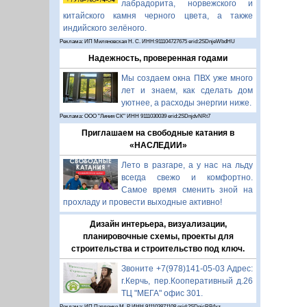
лабрадорита, норвежского и
китайского камня черного цвета, а также
индийского зелёного.
Реклама: ИП Миляновская Н. С. ИНН:911104727675 erid:2SDnjeWbdHU
Надежность, проверенная годами
Мы создаем окна ПВХ уже много
лет и знаем, как сделать дом
уютнее, а расходы энергии ниже.
Реклама: ООО "Линия СК" ИНН 9111030039 erid:2SDnjdvNRt7
Приглашаем на свободные катания в
«НАСЛЕДИИ»
Лето в разгаре, а у нас на льду
всегда свежо и комфортно.
Самое время сменить зной на
прохладу и провести выходные активно!
Дизайн интерьера, визуализации,
планировочные схемы, проекты для
строительства и строительство под ключ.
Звоните +7(978)141-05-03 Адрес:
г.Керчь, пер.Кооперативный д.26
ТЦ "МЕГА" офис 301.
Реклама: ИП Павленко М. Р. ИНН 911103871108 erid:2SDnjcRB4xz