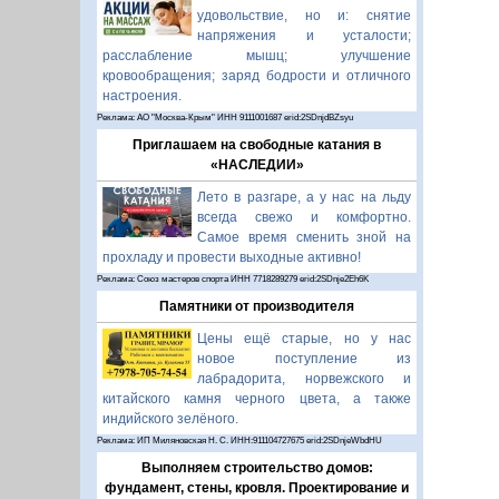
удовольствие, но и: снятие
напряжения и усталости;
расслабление мышц; улучшение
кровообращения; заряд бодрости и отличного
настроения.
Реклама: АО "Москва-Крым" ИНН 9111001687 erid:2SDnjdBZsyu
Приглашаем на свободные катания в
«НАСЛЕДИИ»
Лето в разгаре, а у нас на льду
всегда свежо и комфортно.
Самое время сменить зной на
прохладу и провести выходные активно!
Реклама: Союз мастеров спорта ИНН 7718289279 erid:2SDnje2Eh6K
Памятники от производителя
Цены ещё старые, но у нас
новое поступление из
лабрадорита, норвежского и
китайского камня черного цвета, а также
индийского зелёного.
Реклама: ИП Миляновская Н. С. ИНН:911104727675 erid:2SDnjeWbdHU
Выполняем строительство домов:
фундамент, стены, кровля. Проектирование и