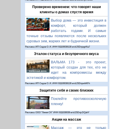
Проверено временем: что говорят наши
клиенты о домах спустя время
Выбор дома — это инвестиция в
комфорт, который должен
работать годами. И самые
точные отзывы появляются после нескольких
суровых зим, жарких лет и будничной жизни.
Реклама: ИП Седов О. И. ИНН 911100036130 erid:2SDnjegnNa7
Эталон статуса и безупречного вкуса
ВАЛЬМА 173 - это проект,
который создан для тех, кто не
идет на компромиссы между
эстетикой и комфортом.
Реклама: ИП Седов О. И. ИНН 911100036130 erid:2SDnjenhKFh
Защитите себя и своих близких
Поклейте противоосколочную
пленку!
Реклама: ООО "Линия СК" ИНН 9111030039 erid:2SDnjcDQahY
Акции на массаж
Массаж — это не только