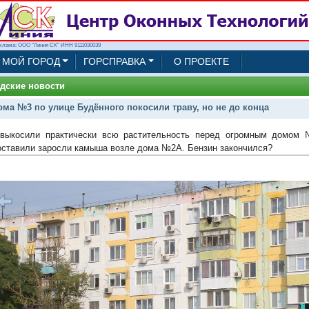
клама: ООО "Линия СК" ИНН 9111030039
МОЙ ГОРОД
ГОРСПРАВКА
О ПРОЕКТЕ
дские новости
ома №3 по улице Будённого покосили траву, но не до конца
выкосили практически всю растительность перед огромным домом №
оставили заросли камыша возле дома №2А. Бензин закончился?