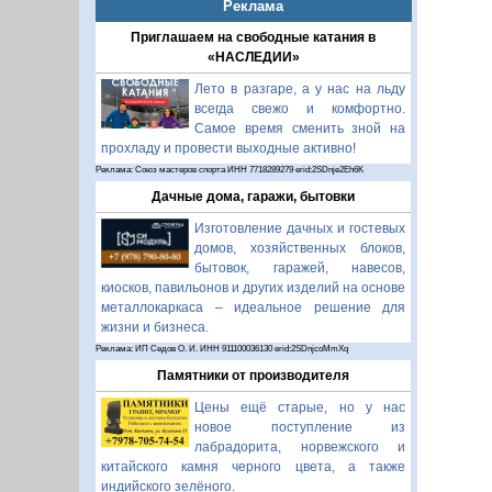
Реклама
Приглашаем на свободные катания в
«НАСЛЕДИИ»
Лето в разгаре, а у нас на льду
всегда свежо и комфортно.
Самое время сменить зной на
прохладу и провести выходные активно!
Реклама: Союз мастеров спорта ИНН 7718289279 erid:2SDnje2Eh6K
Дачные дома, гаражи, бытовки
Изготовление дачных и гостевых
домов, хозяйственных блоков,
бытовок, гаражей, навесов,
киосков, павильонов и других изделий на основе
металлокаркаса – идеальное решение для
жизни и бизнеса.
Реклама: ИП Седов О. И. ИНН 911100036130 erid:2SDnjcoMmXq
Памятники от производителя
Цены ещё старые, но у нас
новое поступление из
лабрадорита, норвежского и
китайского камня черного цвета, а также
индийского зелёного.