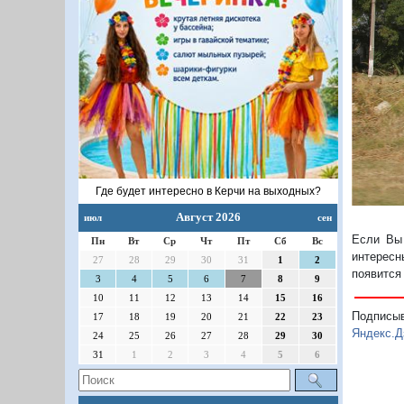
П
Где будет интересно в Керчи на выходных?
Август 2026
июл
сен
Если Вы 
Пн
Вт
Ср
Чт
Пт
Сб
Вс
интересн
27
28
29
30
31
1
2
появится
3
4
5
6
7
8
9
10
11
12
13
14
15
16
Подписы
17
18
19
20
21
22
23
Яндекс.Д
24
25
26
27
28
29
30
31
1
2
3
4
5
6