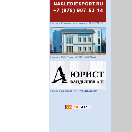
Реклама: Союз мастеров спорта ИНН 7718289279
Реклама: ООО "Линия СК" ИНН 9111030039
Реклама: Вандышев А.Н. ИНН 911113162887