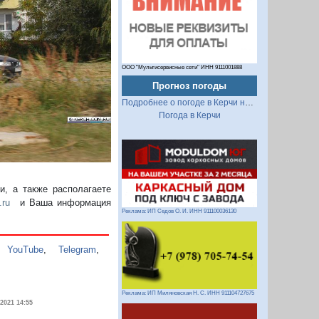
Следующий
ООО "Мультисервисные сети" ИНН 9111001888
Прогноз погоды
Подробнее о погоде в Керчи на 2 недели
Погода в Керчи
, а также располагаете
.ru
и Ваша информация
Реклама: ИП Седов О. И. ИНН 911100036130
,
YouTube
,
Telegram
,
Реклама: ИП Миляновская Н. С. ИНН 911104727675
.2021 14:55