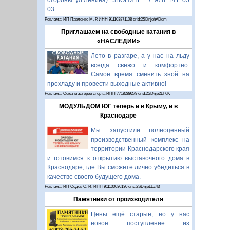
стороны ул.Ленина). ЗВОНИТЕ +7 978 141 05
03.
Реклама: ИП Павленко М. Р. ИНН 911103871108 erid:2SDnjehADdm
Приглашаем на свободные катания в
«НАСЛЕДИИ»
Лето в разгаре, а у нас на льду
всегда свежо и комфортно.
Самое время сменить зной на
прохладу и провести выходные активно!
Реклама: Союз мастеров спорта ИНН 7718289279 erid:2SDnje2Eh6K
МОДУЛЬДОМ ЮГ теперь и в Крыму, и в
Краснодаре
Мы запустили полноценный
производственный комплекс на
территории Краснодарского края
и готовимся к открытию выставочного дома в
Краснодаре, где Вы сможете лично убедиться в
качестве своего будущего дома.
Реклама: ИП Седов О. И. ИНН 911100036130 erid:2SDnjeLEz43
Памятники от производителя
Цены ещё старые, но у нас
новое поступление из