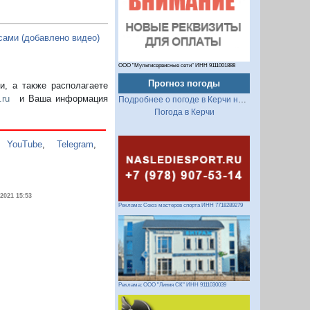
сами (добавлено видео)
ООО "Мультисервисные сети" ИНН 9111001888
Прогноз погоды
, а также располагаете
.ru
и Ваша информация
Подробнее о погоде в Керчи на 2 недели
Погода в Керчи
,
YouTube
,
Telegram
,
.2021 15:53
Реклама: Союз мастеров спорта ИНН 7718289279
Реклама: ООО "Линия СК" ИНН 9111030039