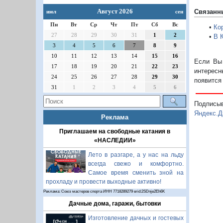
Август 2026
Связанн
июл
сен
Пн
Вт
Ср
Чт
Пт
Сб
Вс
•
Ко
27
28
29
30
31
1
2
•
В 
3
4
5
6
7
8
9
10
11
12
13
14
15
16
Если Вы 
17
18
19
20
21
22
23
интересн
24
25
26
27
28
29
30
появится
31
1
2
3
4
5
6
Подписы
Яндекс.Д
Реклама
Приглашаем на свободные катания в
«НАСЛЕДИИ»
Лето в разгаре, а у нас на льду
всегда свежо и комфортно.
Самое время сменить зной на
прохладу и провести выходные активно!
Реклама: Союз мастеров спорта ИНН 7718289279 erid:2SDnje2Eh6K
Дачные дома, гаражи, бытовки
Изготовление дачных и гостевых