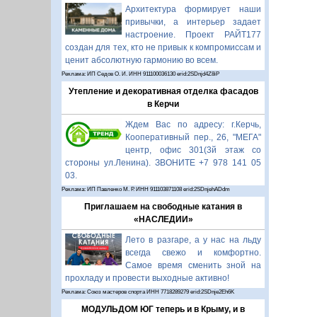
Архитектура формирует наши
привычки, а интерьер задает
настроение. Проект РАЙТ177
создан для тех, кто не привык к компромиссам и
ценит абсолютную гармонию во всем.
Реклама: ИП Седов О. И. ИНН 911100036130 erid:2SDnjd4Z8iP
Утепление и декоративная отделка фасадов
в Керчи
Ждем Вас по адресу: г.Керчь,
Кооперативный пер., 26, "МЕГА"
центр, офис 301(3й этаж со
стороны ул.Ленина). ЗВОНИТЕ +7 978 141 05
03.
Реклама: ИП Павленко М. Р. ИНН 911103871108 erid:2SDnjehADdm
Приглашаем на свободные катания в
«НАСЛЕДИИ»
Лето в разгаре, а у нас на льду
всегда свежо и комфортно.
Самое время сменить зной на
прохладу и провести выходные активно!
Реклама: Союз мастеров спорта ИНН 7718289279 erid:2SDnje2Eh6K
МОДУЛЬДОМ ЮГ теперь и в Крыму, и в