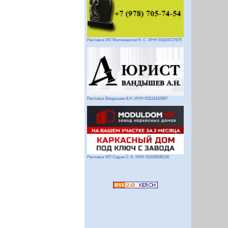
Реклама: ИП Миляновская Н. С. ИНН 911104727675
Реклама: Вандышев А.Н. ИНН 911113162887
Реклама: ИП Седов О. И. ИНН 911100036130