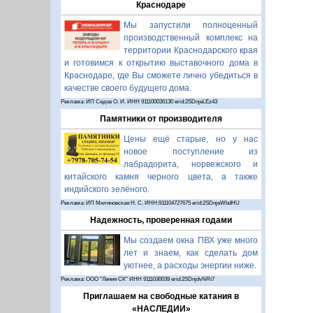
Краснодаре
Мы запустили полноценный
производственный комплекс на
территории Краснодарского края
и готовимся к открытию выставочного дома в
Краснодаре, где Вы сможете лично убедиться в
качестве своего будущего дома.
Реклама: ИП Седов О. И. ИНН 911100036130 erid:2SDnjeLEz43
Памятники от производителя
Цены ещё старые, но у нас
новое поступление из
лабрадорита, норвежского и
китайского камня черного цвета, а также
индийского зелёного.
Реклама: ИП Миляновская Н. С. ИНН:911104727675 erid:2SDnjeWbdHU
Надежность, проверенная годами
Мы создаем окна ПВХ уже много
лет и знаем, как сделать дом
уютнее, а расходы энергии ниже.
Реклама: ООО "Линия СК" ИНН 9111030039 erid:2SDnjdvNRt7
Приглашаем на свободные катания в
«НАСЛЕДИИ»