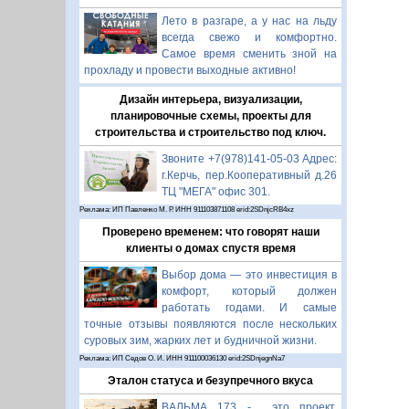
Лето в разгаре, а у нас на льду
всегда свежо и комфортно.
Самое время сменить зной на
прохладу и провести выходные активно!
Дизайн интерьера, визуализации,
планировочные схемы, проекты для
строительства и строительство под ключ.
Звоните +7(978)141-05-03 Адрес:
г.Керчь, пер.Кооперативный д.26
ТЦ "МЕГА" офис 301.
Реклама: ИП Павленко М. Р. ИНН 911103871108 erid:2SDnjcRB4xz
Проверено временем: что говорят наши
клиенты о домах спустя время
Выбор дома — это инвестиция в
комфорт, который должен
работать годами. И самые
точные отзывы появляются после нескольких
суровых зим, жарких лет и будничной жизни.
Реклама: ИП Седов О. И. ИНН 911100036130 erid:2SDnjegnNa7
Эталон статуса и безупречного вкуса
ВАЛЬМА 173 - это проект,