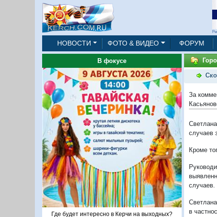
Ре
НОВОСТИ
ФОТО & ВИДЕО
ФОРУМ
Горо
В фокусе
Ско
За комме
Касьянов
Светлан
случаев 
Кроме то
Руковод
выявленн
случаев.
Светлана
в частно
Где будет интересно в Керчи на выходных?