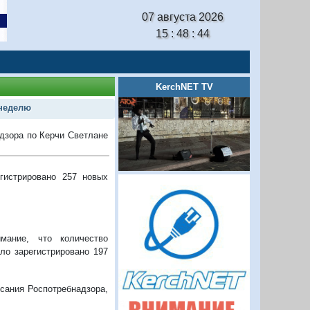
07 августа 2026
15 : 48 : 45
KerchNET TV
 неделю
адзора по Керчи Светлане
гистрировано 257 новых
имание, что количество
ло зарегистрировано 197
сания Роспотребнадзора,