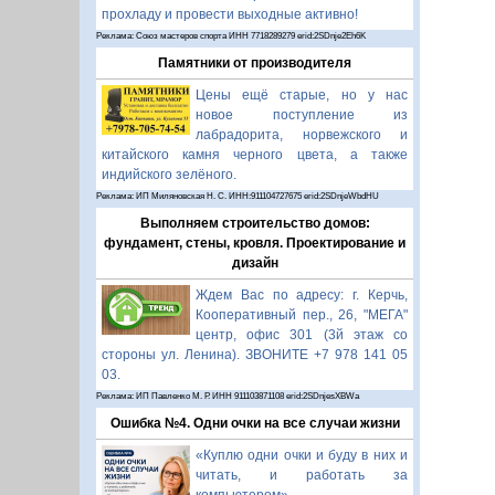
прохладу и провести выходные активно!
Реклама: Союз мастеров спорта ИНН 7718289279 erid:2SDnje2Eh6K
Памятники от производителя
Цены ещё старые, но у нас
новое поступление из
лабрадорита, норвежского и
китайского камня черного цвета, а также
индийского зелёного.
Реклама: ИП Миляновская Н. С. ИНН:911104727675 erid:2SDnjeWbdHU
Выполняем строительство домов:
фундамент, стены, кровля. Проектирование и
дизайн
Ждем Вас по адресу: г. Керчь,
Кооперативный пер., 26, "МЕГА"
центр, офис 301 (3й этаж со
стороны ул. Ленина). ЗВОНИТЕ +7 978 141 05
03.
Реклама: ИП Павленко М. Р. ИНН 911103871108 erid:2SDnjesXBWa
Ошибка №4. Одни очки на все случаи жизни
«Куплю одни очки и буду в них и
читать, и работать за
компьютером».