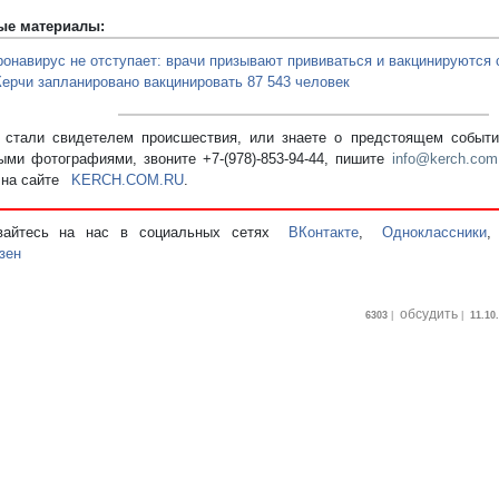
ые материалы:
ронавирус не отступает: врачи призывают прививаться и вакцинируются 
Керчи запланировано вакцинировать 87 543 человек
стали свидетелем происшествия, или знаете о предстоящем событии
ыми фотографиями, звоните +7-(978)-853-94-44,
пишите
info@kerch.com
 на сайте
KERCH.COM.RU
.
вайтесь на нас в социальных сетях
ВКонтакте
,
Одноклассники
зен
обсудить
6303
|
|
11.10