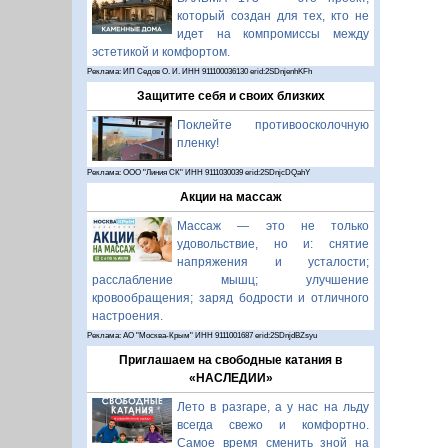
который создан для тех, кто не
идет на компромиссы между
эстетикой и комфортом.
Реклама: ИП Седов О. И. ИНН 911100036130 erid:2SDnjenhKFh
Защитите себя и своих близких
Поклейте противоосколочную
пленку!
Реклама: ООО "Линия СК" ИНН 9111030039 erid:2SDnjcDQahY
Акции на массаж
Массаж — это не только
удовольствие, но и: снятие
напряжения и усталости;
расслабление мышц; улучшение
кровообращения; заряд бодрости и отличного
настроения.
Реклама: АО "Москва-Крым" ИНН 9111001687 erid:2SDnjdBZsyu
Приглашаем на свободные катания в
«НАСЛЕДИИ»
Лето в разгаре, а у нас на льду
всегда свежо и комфортно.
Самое время сменить зной на