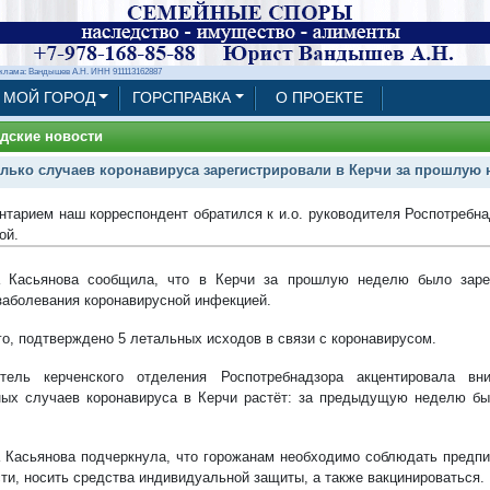
клама: Вандышев А.Н. ИНН 911113162887
МОЙ ГОРОД
ГОРСПРАВКА
О ПРОЕКТЕ
дские новости
лько случаев коронавируса зарегистрировали в Керчи за прошлую
нтарием наш корреспондент обратился к и.о. руководителя Роспотребн
ой.
а Касьянова сообщила, что в Керчи за прошлую неделю было заре
заболевания коронавирусной инфекцией.
го, подтверждено 5 летальных исходов в связи с коронавирусом.
итель керченского отделения Роспотребнадзора акцентировала вн
ых случаев коронавируса в Керчи растёт: за предыдущую неделю бы
 Касьянова подчеркнула, что горожанам необходимо соблюдать предпи
сти, носить средства индивидуальной защиты, а также вакцинироваться.