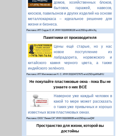
домов, хозяйственных блоков,
бытовок, гаражей, навесов,
киосков, павильонов и других изделий на основе
металлокаркаса – идеальное решение для
жизни и бизнеса.
Реклама: ИП Седов О. И. ИНН 911100036130 erid:2SDnjcoMmXq
Памятники от производителя
Цены ещё старые, но у нас
новое поступление из
лабрадорита, норвежского и
китайского камня черного цвета, а также
индийского зелёного.
Реклама: ИП Миляновская Н. С. ИНН:911104727675 erid:2SDnjeWbdHU
Не покупайте пластиковые окна - пока Вы не
узнаете о них ВСЁ
Наверное уже каждый человек в
какой то мере может рассказать
о таких уже привычных и хорошо
известных всем пластиковых окнах.
Реклама: ООО "Линия СК" ИНН 9111030039 erid:2SDnjccooQW
Пространство для жизни, которой вы
достойны