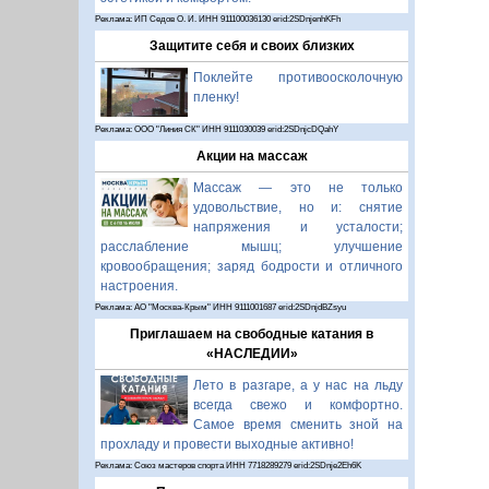
Реклама: ИП Седов О. И. ИНН 911100036130 erid:2SDnjenhKFh
Защитите себя и своих близких
Поклейте противоосколочную
пленку!
Реклама: ООО "Линия СК" ИНН 9111030039 erid:2SDnjcDQahY
Акции на массаж
Массаж — это не только
удовольствие, но и: снятие
напряжения и усталости;
расслабление мышц; улучшение
кровообращения; заряд бодрости и отличного
настроения.
Реклама: АО "Москва-Крым" ИНН 9111001687 erid:2SDnjdBZsyu
Приглашаем на свободные катания в
«НАСЛЕДИИ»
Лето в разгаре, а у нас на льду
всегда свежо и комфортно.
Самое время сменить зной на
прохладу и провести выходные активно!
Реклама: Союз мастеров спорта ИНН 7718289279 erid:2SDnje2Eh6K