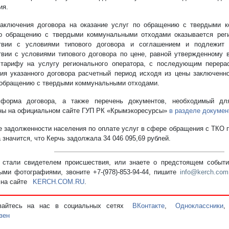
ия.
аключения договора на оказание услуг по обращению с твердыми 
о обращению с твердыми коммунальными отходами оказывается рег
ствии с условиями типового договора и соглашением и подлежит 
твии с условиями типового договора по цене, равной утвержденному 
тарифу на услугу регионального оператора, с последующим перера
ия указанного договора расчетный период исходя из цены заключенно
 обращению с твердыми коммунальными отходами.
 форма договора, а также перечень документов, необходимый для
ы на официальном сайте ГУП РК «Крымэкоресурсы»
в разделе докумен
е задолженности населения по оплате услуг в сфере обращения с ТКО 
 значится, что Керчь задолжала 34 046 095,69 рублей.
стали свидетелем происшествия, или знаете о предстоящем событии
ыми фотографиями, звоните +7-(978)-853-94-44,
пишите
info@kerch.com
 на сайте
KERCH.COM.RU
.
вайтесь на нас в социальных сетях
ВКонтакте
,
Одноклассники
зен