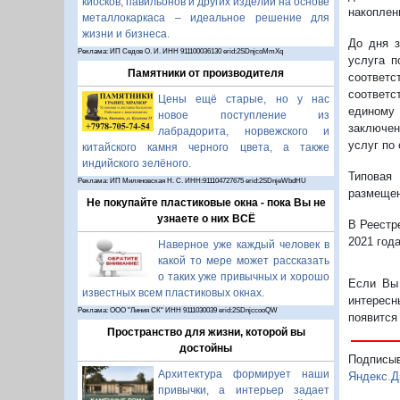
киосков, павильонов и других изделий на основе
накоплен
металлокаркаса – идеальное решение для
жизни и бизнеса.
До дня з
Реклама: ИП Седов О. И. ИНН 911100036130 erid:2SDnjcoMmXq
услуга п
Памятники от производителя
соответ
соответс
Цены ещё старые, но у нас
единому 
новое поступление из
заключен
лабрадорита, норвежского и
услуг по
китайского камня черного цвета, а также
индийского зелёного.
Типовая
Реклама: ИП Миляновская Н. С. ИНН:911104727675 erid:2SDnjeWbdHU
размещен
Не покупайте пластиковые окна - пока Вы не
узнаете о них ВСЁ
В Реестр
2021 года
Наверное уже каждый человек в
какой то мере может рассказать
о таких уже привычных и хорошо
Если Вы 
известных всем пластиковых окнах.
интересн
Реклама: ООО "Линия СК" ИНН 9111030039 erid:2SDnjccooQW
появится
Пространство для жизни, которой вы
достойны
Подписы
Архитектура формирует наши
Яндекс.Д
привычки, а интерьер задает