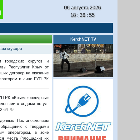
06 августа 2026
18 : 36 : 56
KerchNET TV
воз мусора
и городских округов и
авы Республики Крым от
вших договор на оказание
ератором в лице ГУП РК
ГУП РК «Крымэкоресурсы»
альными отходами по ул.
2-64-79
денных Постановлением
о обращению с твердыми
ым оператором, в зоне
ся места (площадки) их