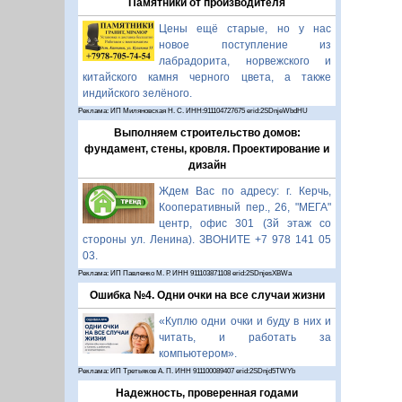
Памятники от производителя
Цены ещё старые, но у нас
новое поступление из
лабрадорита, норвежского и
китайского камня черного цвета, а также
индийского зелёного.
Реклама: ИП Миляновская Н. С. ИНН:911104727675 erid:2SDnjeWbdHU
Выполняем строительство домов:
фундамент, стены, кровля. Проектирование и
дизайн
Ждем Вас по адресу: г. Керчь,
Кооперативный пер., 26, "МЕГА"
центр, офис 301 (3й этаж со
стороны ул. Ленина). ЗВОНИТЕ +7 978 141 05
03.
Реклама: ИП Павленко М. Р. ИНН 911103871108 erid:2SDnjesXBWa
Ошибка №4. Одни очки на все случаи жизни
«Куплю одни очки и буду в них и
читать, и работать за
компьютером».
Реклама: ИП Третьяков А. П. ИНН 911100089407 erid:2SDnjd5TWYb
Надежность, проверенная годами