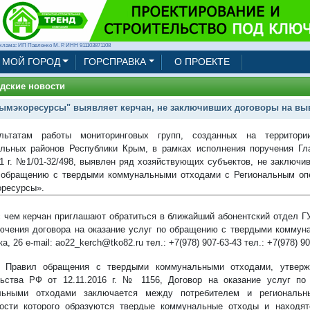
клама: ИП Павленко М. Р. ИНН 911103871108
МОЙ ГОРОД
ГОРСПРАВКА
О ПРОЕКТЕ
дские новости
ымэкоресурсы" выявляет керчан, не заключивших договоры на вы
льтатам работы мониторинговых групп, созданных на территори
льных районов Республики Крым, в рамках исполнения поручения Гл
21 г. №1/01-32/498, выявлен ряд хозяйствующих субъектов, не заключи
 обращению с твердыми коммунальными отходами с Региональным оп
ресурсы».
с чем керчан приглашают обратиться в ближайший абонентский отдел 
ючения договора на оказание услуг по обращению с твердыми коммун
, 26 e-mail: ao22_kerch@tko82.ru тел.: +7(978) 907-63-43 тел.: +7(978) 90
о Правил обращения с твердыми коммунальными отходами, утверж
ьства РФ от 12.11.2016 г. № 1156, Договор на оказание услуг п
льными отходами заключается между потребителем и региональн
ости которого образуются твердые коммунальные отходы и находят