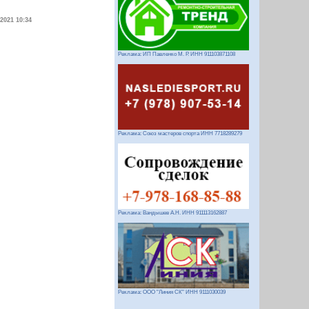
.2021 10:34
Реклама: ИП Павленко М. Р. ИНН 911103871108
Реклама: Союз мастеров спорта ИНН 7718289279
Реклама: Вандышев А.Н. ИНН 911113162887
Реклама: ООО "Линия СК" ИНН 9111030039