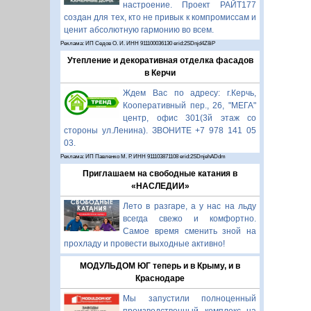
настроение. Проект РАЙТ177
создан для тех, кто не привык к компромиссам и
ценит абсолютную гармонию во всем.
Реклама: ИП Седов О. И. ИНН 911100036130 erid:2SDnjd4Z8iP
Утепление и декоративная отделка фасадов
в Керчи
Ждем Вас по адресу: г.Керчь,
Кооперативный пер., 26, "МЕГА"
центр, офис 301(3й этаж со
стороны ул.Ленина). ЗВОНИТЕ +7 978 141 05
03.
Реклама: ИП Павленко М. Р. ИНН 911103871108 erid:2SDnjehADdm
Приглашаем на свободные катания в
«НАСЛЕДИИ»
Лето в разгаре, а у нас на льду
всегда свежо и комфортно.
Самое время сменить зной на
прохладу и провести выходные активно!
МОДУЛЬДОМ ЮГ теперь и в Крыму, и в
Краснодаре
Мы запустили полноценный