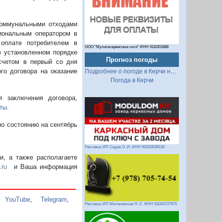
коммунальными отходами
иональным оператором в
оплате потребителем в
ООО "Мультисервисные сети" ИНН 9111001888
в установленном порядке
Прогноз погоды
счетом в первый со дня
го договора на оказание
Подробнее о погоде в Керчи на 2 недели
Погода в Керчи
 заключения договора,
ты
.
по состоянию на сентябрь
Реклама: ИП Седов О. И. ИНН 911100036130
, а также располагаете
.ru
и Ваша информация
,
YouTube
,
Telegram
,
Реклама: ИП Миляновская Н. С. ИНН 911104727675