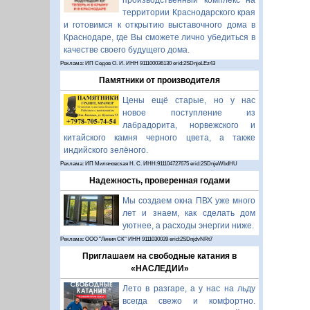
производственный комплекс на
территории Краснодарского края
и готовимся к открытию выставочного дома в
Краснодаре, где Вы сможете лично убедиться в
качестве своего будущего дома.
Реклама: ИП Седов О. И. ИНН 911100036130 erid:2SDnjeLEz43
Памятники от производителя
Цены ещё старые, но у нас
новое поступление из
лабрадорита, норвежского и
китайского камня черного цвета, а также
индийского зелёного.
Реклама: ИП Миляновская Н. С. ИНН:911104727675 erid:2SDnjeWbdHU
Надежность, проверенная годами
Мы создаем окна ПВХ уже много
лет и знаем, как сделать дом
уютнее, а расходы энергии ниже.
Реклама: ООО "Линия СК" ИНН 9111030039 erid:2SDnjdvNRt7
Приглашаем на свободные катания в
«НАСЛЕДИИ»
Лето в разгаре, а у нас на льду
всегда свежо и комфортно.