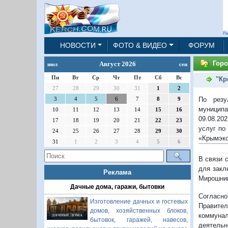
Ре
НОВОСТИ
ФОТО & ВИДЕО
ФОРУМ
Горо
Август 2026
июл
сен
Пн
Вт
Ср
Чт
Пт
Сб
Вс
"Кр
27
28
29
30
31
1
2
По резу
3
4
5
6
7
8
9
муниципа
10
11
12
13
14
15
16
09.08.20
17
18
19
20
21
22
23
услуг по
24
25
26
27
28
29
30
«Крымэко
31
1
2
3
4
5
6
В связи 
для закл
Реклама
Мирошника
Дачные дома, гаражи, бытовки
Согласн
Изготовление дачных и гостевых
Правител
домов, хозяйственных блоков,
коммуна
бытовок, гаражей, навесов,
деятельн