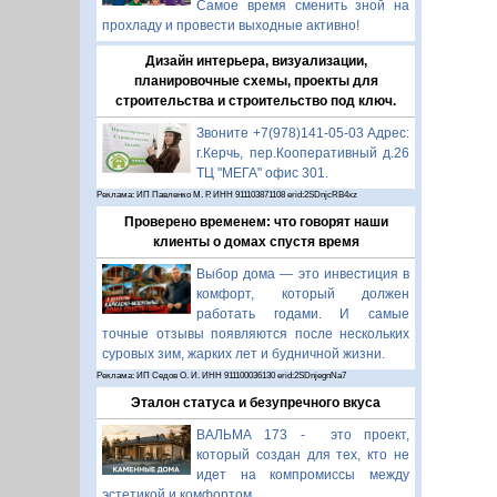
Самое время сменить зной на
прохладу и провести выходные активно!
Дизайн интерьера, визуализации,
планировочные схемы, проекты для
строительства и строительство под ключ.
Звоните +7(978)141-05-03 Адрес:
г.Керчь, пер.Кооперативный д.26
ТЦ "МЕГА" офис 301.
Реклама: ИП Павленко М. Р. ИНН 911103871108 erid:2SDnjcRB4xz
Проверено временем: что говорят наши
клиенты о домах спустя время
Выбор дома — это инвестиция в
комфорт, который должен
работать годами. И самые
точные отзывы появляются после нескольких
суровых зим, жарких лет и будничной жизни.
Реклама: ИП Седов О. И. ИНН 911100036130 erid:2SDnjegnNa7
Эталон статуса и безупречного вкуса
ВАЛЬМА 173 - это проект,
который создан для тех, кто не
идет на компромиссы между
эстетикой и комфортом.