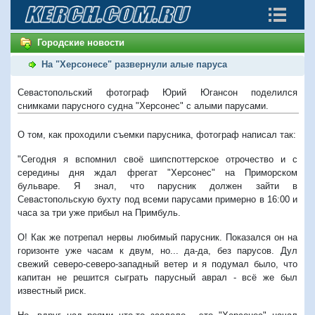
Городские новости
На "Херсонесе" развернули алые паруса
Севастопольский фотограф Юрий Югансон поделился
снимками парусного судна "Херсонес" с алыми парусами.
О том, как проходили съемки парусника, фотограф написал так:
"
Сегодня я вспомнил своё шипспоттерское отрочество и с
середины дня ждал фрегат "Херсонес" на Приморском
бульваре. Я знал, что парусник должен зайти в
Севастопольскую бухту под всеми парусами примерно в 16:00 и
часа за три уже прибыл на Примбуль.
О! Как же потрепал нервы любимый парусник. Показался он на
горизонте уже часам к двум, но... да-да, без парусов. Дул
свежий северо-северо-западный ветер и я подумал было, что
капитан не решится сыграть парусный аврал - всё же был
известный риск.