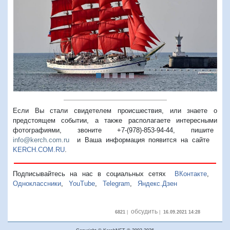
Предыдущий
Следую
Если Вы стали свидетелем происшествия, или знаете о
предстоящем событии, а также располагаете интересными
фотографиями, звоните +7-(978)-853-94-44,
пишите
info@kerch.com.ru
и Ваша информация появится на сайте
KERCH.COM.RU
.
Подписывайтесь на нас в социальных сетях
ВКонтакте
,
Одноклассники
,
YouTube
,
Telegram
,
Яндекс.Дзен
обсудить
6821
|
|
16.09.2021 14:28