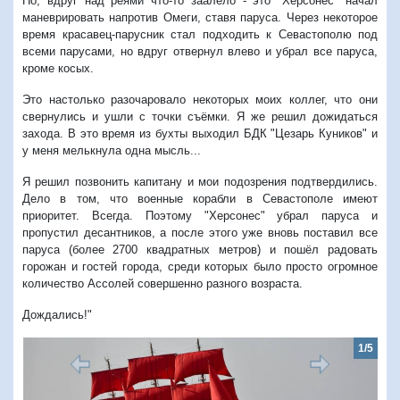
Но, вдруг над реями что-то заалело - это "Херсонес" начал
маневрировать напротив Омеги, ставя паруса. Через некоторое
время красавец-парусник стал подходить к Севастополю под
всеми парусами, но вдруг отвернул влево и убрал все паруса,
кроме косых.
Это настолько разочаровало некоторых моих коллег, что они
свернулись и ушли с точки съёмки. Я же решил дожидаться
захода. В это время из бухты выходил БДК "Цезарь Куников" и
у меня мелькнула одна мысль...
Я решил позвонить капитану и мои подозрения подтвердились.
Дело в том, что военные корабли в Севастополе имеют
приоритет. Всегда. Поэтому "Херсонес" убрал паруса и
пропустил десантников, а после этого уже вновь поставил все
паруса (более 2700 квадратных метров) и пошёл радовать
горожан и гостей города, среди которых было просто огромное
количество Ассолей совершенно разного возраста.
Дождались!"
1/5