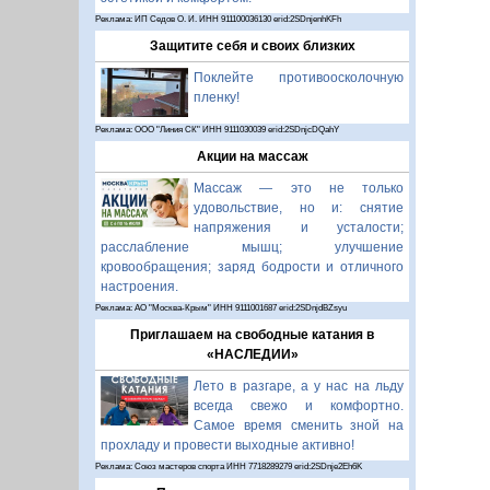
Реклама: ИП Седов О. И. ИНН 911100036130 erid:2SDnjenhKFh
Защитите себя и своих близких
Поклейте противоосколочную
пленку!
Реклама: ООО "Линия СК" ИНН 9111030039 erid:2SDnjcDQahY
Акции на массаж
Массаж — это не только
удовольствие, но и: снятие
напряжения и усталости;
расслабление мышц; улучшение
кровообращения; заряд бодрости и отличного
настроения.
Реклама: АО "Москва-Крым" ИНН 9111001687 erid:2SDnjdBZsyu
Приглашаем на свободные катания в
«НАСЛЕДИИ»
Лето в разгаре, а у нас на льду
всегда свежо и комфортно.
Самое время сменить зной на
прохладу и провести выходные активно!
Реклама: Союз мастеров спорта ИНН 7718289279 erid:2SDnje2Eh6K