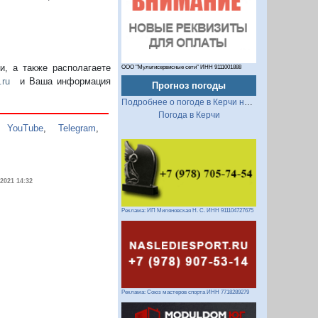
, а также располагаете
ООО "Мультисервисные сети" ИНН 9111001888
.ru
и Ваша информация
Прогноз погоды
Подробнее о погоде в Керчи на 2 недели
Погода в Керчи
,
YouTube
,
Telegram
,
.2021 14:32
Реклама: ИП Миляновская Н. С. ИНН 911104727675
Реклама: Союз мастеров спорта ИНН 7718289279