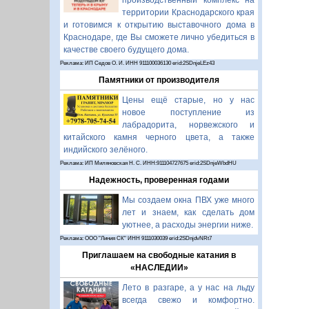
производственный комплекс на
территории Краснодарского края
и готовимся к открытию выставочного дома в
Краснодаре, где Вы сможете лично убедиться в
качестве своего будущего дома.
Реклама: ИП Седов О. И. ИНН 911100036130 erid:2SDnjeLEz43
Памятники от производителя
Цены ещё старые, но у нас
новое поступление из
лабрадорита, норвежского и
китайского камня черного цвета, а также
индийского зелёного.
Реклама: ИП Миляновская Н. С. ИНН:911104727675 erid:2SDnjeWbdHU
Надежность, проверенная годами
Мы создаем окна ПВХ уже много
лет и знаем, как сделать дом
уютнее, а расходы энергии ниже.
Реклама: ООО "Линия СК" ИНН 9111030039 erid:2SDnjdvNRt7
Приглашаем на свободные катания в
«НАСЛЕДИИ»
Лето в разгаре, а у нас на льду
всегда свежо и комфортно.