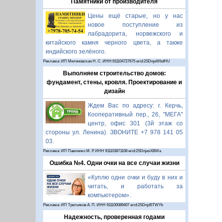
Памятники от производителя
Цены ещё старые, но у нас
новое поступление из
лабрадорита, норвежского и
китайского камня черного цвета, а также
индийского зелёного.
Реклама: ИП Миляновская Н. С. ИНН:911104727675 erid:2SDnjeWbdHU
Выполняем строительство домов:
фундамент, стены, кровля. Проектирование и
дизайн
Ждем Вас по адресу: г. Керчь,
Кооперативный пер., 26, "МЕГА"
центр, офис 301 (3й этаж со
стороны ул. Ленина). ЗВОНИТЕ +7 978 141 05
03.
Реклама: ИП Павленко М. Р. ИНН 911103871108 erid:2SDnjesXBWa
Ошибка №4. Одни очки на все случаи жизни
«Куплю одни очки и буду в них и
читать, и работать за
компьютером».
Реклама: ИП Третьяков А. П. ИНН 911100089407 erid:2SDnjd5TWYb
Надежность, проверенная годами