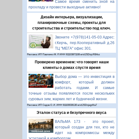
Самое время сменить зной на
прохладу и провести выходные активно!
Дизайн интерьера, визуализации,
планировочные схемы, проекты для
строительства и строительство под ключ.
Звоните +7(978)141-05-03 Адрес:
г.Керчь, пер.Кооперативный д.26
ТЦ "МЕГА" офис 301.
Реклама: ИП Павленко М. Р. ИНН 911103871108 erid:2SDnjcRB4xz
Проверено временем: что говорят наши
клиенты о домах спустя время
Выбор дома — это инвестиция в
комфорт, который должен
работать годами. И самые
точные отзывы появляются после нескольких
суровых зим, жарких лет и будничной жизни.
Реклама: ИП Седов О. И. ИНН 911100036130 erid:2SDnjegnNa7
Эталон статуса и безупречного вкуса
ВАЛЬМА 173 - это проект,
который создан для тех, кто не
идет на компромиссы между
эстетикой и комфортом.