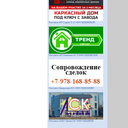
Реклама: ИП Седов О. И. ИНН 911100036130
Реклама: ИП Павленко М. Р. ИНН 911103871108
Реклама: Вандышев А.Н. ИНН 911113162887
Реклама: ООО "Линия СК" ИНН 9111030039