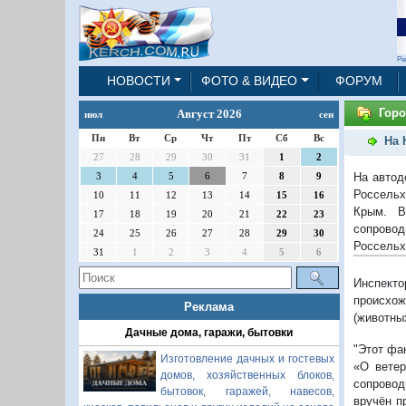
Ре
НОВОСТИ
ФОТО & ВИДЕО
ФОРУМ
Горо
Август 2026
июл
сен
Пн
Вт
Ср
Чт
Пт
Сб
Вс
На 
27
28
29
30
31
1
2
На автод
3
4
5
6
7
8
9
Россельх
10
11
12
13
14
15
16
Крым. В
17
18
19
20
21
22
23
сопрово
24
25
26
27
28
29
30
Россельх
31
1
2
3
4
5
6
Инспекто
происхож
Реклама
(животных
Дачные дома, гаражи, бытовки
"
Этот фак
Изготовление дачных и гостевых
«О ветер
домов, хозяйственных блоков,
сопровод
бытовок, гаражей, навесов,
вручён п