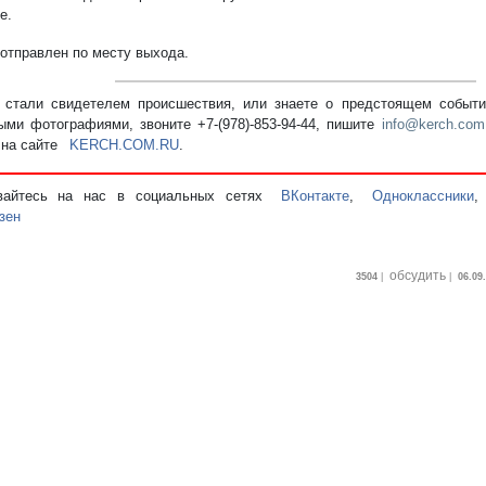
е.
 отправлен по месту выхода.
стали свидетелем происшествия, или знаете о предстоящем событии
ыми фотографиями, звоните +7-(978)-853-94-44,
пишите
info@kerch.com
 на сайте
KERCH.COM.RU
.
вайтесь на нас в социальных сетях
ВКонтакте
,
Одноклассники
зен
обсудить
3504
|
|
06.09