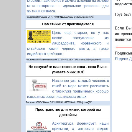
киосков, павильонов и других изделий на основе
ведомств
металлокаркаса – идеальное решение для
жизни и бизнеса.
Груз был
Реклама: ИП Седов О. И. ИНН 911100036130 erid:2SDnjcoMmXq
Памятники от производителя
Если Вы 
Цены ещё старые, но у нас
интересн
новое поступление из
появится
лабрадорита, норвежского и
китайского камня черного цвета, а также
Подписы
индийского зелёного.
Яндекс.Д
Реклама: ИП Миляновская Н. С. ИНН:911104727675 erid:2SDnjeWbdHU
Не покупайте пластиковые окна - пока Вы не
узнаете о них ВСЁ
Наверное уже каждый человек в
какой то мере может рассказать
о таких уже привычных и хорошо
известных всем пластиковых окнах.
Реклама: ООО "Линия СК" ИНН 9111030039 erid:2SDnjccooQW
Пространство для жизни, которой вы
достойны
Архитектура формирует наши
привычки, а интерьер задает