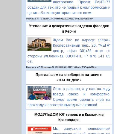
настроение. Проект РАЙТ177
создан для тех, кто не привык к компромиссам и
ценит абсолютную гармонию во всем.
Реклама: ИП Седов О. И. ИНН 911100036130 erid:2SDnjd4Z8iP
Утепление и декоративная отделка фасадов
в Керчи
Ждем Вас по адресу: г.Керчь,
Кооперативный пер., 26, "МЕГА"
центр, офис 301(3й этаж со
стороны ул.Ленина). ЗВОНИТЕ +7 978 141 05
03.
Реклама: ИП Павленко М. Р. ИНН 911103871108 erid:2SDnjehADdm
Приглашаем на свободные катания в
«НАСЛЕДИИ»
Лето в разгаре, а у нас на льду
всегда свежо и комфортно.
Самое время сменить зной на
прохладу и провести выходные активно!
МОДУЛЬДОМ ЮГ теперь и в Крыму, и в
Краснодаре
Мы запустили полноценный