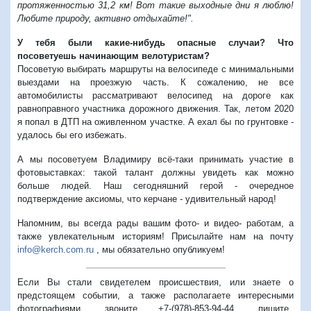
протяженностью 31,2 км! Вот такие выходные дни я люблю!
Любите природу, активно отдыхайте!".
У тебя были какие-нибудь опасные случаи? Что
посоветуешь начинающим велотуристам?
Посоветую выбирать маршруты на велосипеде с минимальными
выездами на проезжую часть. К сожалению, не все
автомобилисты рассматривают велосипед на дороге как
равноправного участника дорожного движения. Так, летом 2020
я попал в ДТП на оживленном участке. А ехал бы по грунтовке -
удалось бы его избежать.
А мы посоветуем Владимиру всё-таки принимать участие в
фотовыставках: такой талант должны увидеть как можно
больше людей. Наш сегодняшний герой - очередное
подтверждение аксиомы, что керчане - удивительный народ!
Напомним, вы всегда рады вашим фото- и видео- работам, а
также увлекательным историям! Присылайте нам на почту
info@kerch.com.ru
, мы обязательно опубликуем!
Если Вы стали свидетелем происшествия, или знаете о
предстоящем событии, а также располагаете интересными
фотографиями, звоните +7-(978)-853-94-44,
пишите