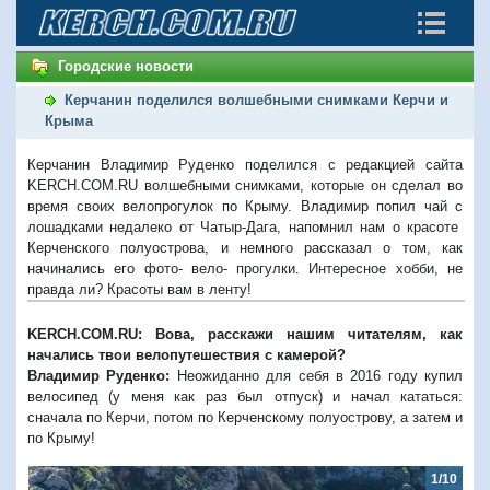
Городские новости
Керчанин поделился волшебными снимками Керчи и
Крыма
Керчанин Владимир Руденко поделился с редакцией сайта
KERCH.COM.RU волшебными снимками, которые он сделал во
время своих велопрогулок по Крыму. Владимир попил чай с
лошадками недалеко от Чатыр-Дага, напомнил нам о красоте
Керченского полуострова, и немного рассказал о том, как
начинались его фото- вело- прогулки. Интересное хобби, не
правда ли? Красоты вам в ленту!
KERCH.COM.RU: Вова, расскажи нашим читателям, как
начались твои велопутешествия с камерой?
Владимир Руденко:
Неожиданно для себя в 2016 году купил
велосипед (у меня как раз был отпуск) и начал кататься:
сначала по Керчи, потом по Керченскому полуострову, а затем и
по Крыму!
1/10