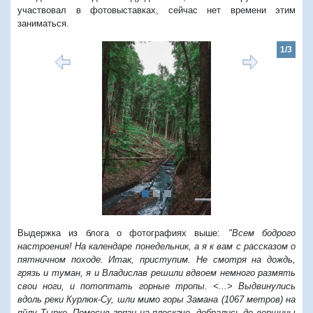
участвовал в фотовыставках, сейчас нет времени этим
заниматься.
1/3
Предыдущий
Следую
Выдержка из блога о фотографиях выше:
"Всем бодрого
настроения! На календаре понедельник, а я к вам с рассказом о
пятничном походе. Итак, приступим. Не смотря на дождь,
грязь и туман, я и Владислав решили вдвоем немного размять
свои ноги, и потоптать горные тропы. <...> Выдвинулись
вдоль реки Курлюк-Су, шли мимо горы Замана (1067 метров) на
яйлу Тырке. Помесив грязи на плоскаче, добрались до вершины