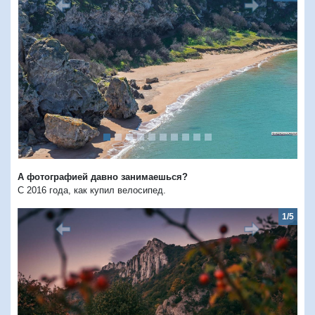
Предыдущий
Следую
А фотографией давно занимаешься?
С 2016 года, как купил велосипед.
1/5
Предыдущий
Следую