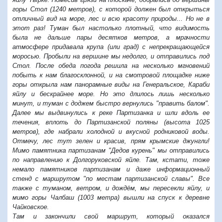
горы Стол (1240 метров), с которой должен был открыться
отличный вид на море, лес и всю красоту природы... Но не в
этот раз! Туман был настолько плотный, что видимость
была не дальше пары десятков метров, а мрачности
атмосфере придавала крупа (или град) с непрекращающейся
моросью. Пробыли на вершине мы недолго, и отправились под
Стол. После обеда погода решила на несколько мгновений
побыть к нам благосклонной, и на смотровой площадке ниже
горы открыла нам панорамные виды на Генеральское, Караби
яйлу и бескрайнее море. Но это длилось лишь несколько
минут, и туман с доджем быстро вернулись "править балом".
Далее мы выдвинулись к реке Партизанка и шли вдоль ее
течения, вплоть до Партизанской поляны (высота 1025
метров), где набрали холодной и вкусной родниковой воды.
Отмечу, лес тут зелен и красив, прям крымские джунгли!
Мимо памятника партизанам "Дедов курень" мы отправились
по направлению к Долгоруковской яйле. Там, кстати, тоже
немало памятников партизанам и даже информационный
стенд с маршрутом "по местам партизанской славы". Все
также с туманом, ветром, и дождём, мы пересекли яйлу, и
мимо горы Чалбаш (1003 метра) вышли на спуск к деревне
Чайковское.
Там и закончили свой маршрут, который оказался