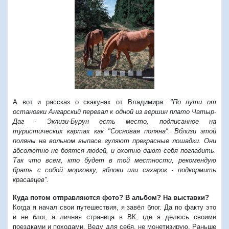
Предыдущий
Следую
А вот и рассказ о скакунах от Владимира:
"По пути от
остановки Ангарский перевал к одной из вершин плато Чатыр-
Даг - Эклизи-Бурун есть место, подписанное на
туристических картах как "Сосновая поляна". Вблизи этой
поляны на вольном выпасе гуляют прекрасные лошадки. Они
абсолютно не боятся людей, и охотно дают себя погладить.
Так что всем, кто будет в той местности, рекомендую
брать с собой морковку, яблоки или сахарок - подкормить
красавцев".
Куда потом отправляются фото? В альбом? На выставки?
Когда я начал свои путешествия, я завёл блог.
Да по факту это
и не блог, а личная страница в ВК, где я делюсь своими
поездками и походами.
Веду для себя, не монетизирую. Раньше