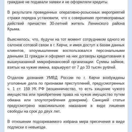
граждане не подавали заявки и не оформляли кредиты.
В результате проведенных оперативно-розыскных мероприятий
стражи порядка установили, что к совершению противоправных
действий причастен 30-летний житель Ленинского района
Крыма.
Выяснилось, что, будучи на тот момент сотрудником одного из
салонов сотовой связи в г. Керчи, и имея доступ к базам данных
клиентов, злоумышленник воспользовался персональными
данными 11 граждан и оформил на них договоры кредитования в
вышеуказанной микрофинансовой организации. Суммы займов,
взятых на чужие имена, варьируют от 7 до 33 тысяч рублей.
Отделом дознания УМВД России по г. Керчи возбуждены
уголовные дела по признакам преступлений, предусмотренных
ч. 1 ст. 159 УК РФ (мошенничество, то есть хищение чужого
имущества или приобретение права на чужое имущество путем
обмана или злоупотребления доверием). Санкцией статьи
предусмотрено максимальное наказание в виде лишения
свободы на срок до двух лет.
В отношении подозреваемого избрана мера пресечения в виде
подписки о невыезде.