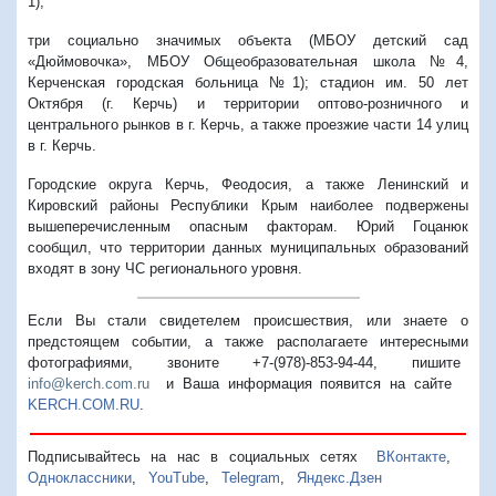
1);
три социально значимых объекта (МБОУ детский сад
«Дюймовочка», МБОУ Общеобразовательная школа №4,
Керченская городская больница №1); стадион им. 50 лет
Октября (г. Керчь) и территории оптово-розничного и
центрального рынков в г. Керчь, а также проезжие части 14 улиц
в г. Керчь.
Городские округа Керчь, Феодосия, а также Ленинский и
Кировский районы Республики Крым наиболее подвержены
вышеперечисленным опасным факторам. Юрий Гоцанюк
сообщил, что территории данных муниципальных образований
входят в зону ЧС регионального уровня.
Если Вы стали свидетелем происшествия, или знаете о
предстоящем событии, а также располагаете интересными
фотографиями, звоните +7-(978)-853-94-44,
пишите
info@kerch.com.ru
и Ваша информация появится на сайте
KERCH.COM.RU
.
Подписывайтесь на нас в социальных сетях
ВКонтакте
,
Одноклассники
,
YouTube
,
Telegram
,
Яндекс.Дзен