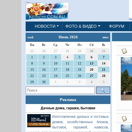
Ре
НОВОСТИ
ФОТО & ВИДЕО
ФОРУМ
Июнь 2026
май
июл
Пн
Вт
Ср
Чт
Пт
Сб
Вс
25
26
27
28
29
30
31
1
2
3
4
5
6
7
8
9
10
11
12
13
14
15
16
17
18
19
20
21
22
23
24
25
26
27
28
29
30
1
2
3
4
5
Реклама
Дачные дома, гаражи, бытовки
Изготовление дачных и гостевых
домов, хозяйственных блоков,
бытовок, гаражей, навесов,