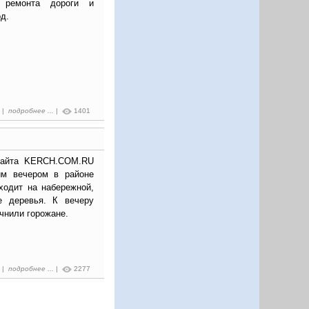
я ремонта дороги и
д.
9 |
подробнее ...
|
1401
сайта KERCH.COM.RU
им вечером в районе
ходит на набережной,
е деревья. К вечеру
очнили горожане.
7 |
подробнее ...
|
2277