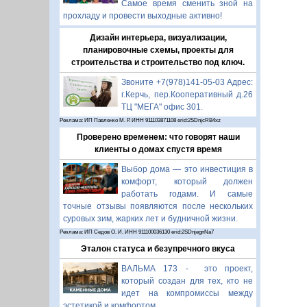
Самое время сменить зной на
прохладу и провести выходные активно!
Дизайн интерьера, визуализации,
планировочные схемы, проекты для
строительства и строительство под ключ.
Звоните +7(978)141-05-03 Адрес:
г.Керчь, пер.Кооперативный д.26
ТЦ "МЕГА" офис 301.
Реклама: ИП Павленко М. Р. ИНН 911103871108 erid:2SDnjcRB4xz
Проверено временем: что говорят наши
клиенты о домах спустя время
Выбор дома — это инвестиция в
комфорт, который должен
работать годами. И самые
точные отзывы появляются после нескольких
суровых зим, жарких лет и будничной жизни.
Реклама: ИП Седов О. И. ИНН 911100036130 erid:2SDnjegnNa7
Эталон статуса и безупречного вкуса
ВАЛЬМА 173 - это проект,
который создан для тех, кто не
идет на компромиссы между
эстетикой и комфортом.