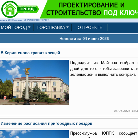
клама: ИП Павленко М. Р. ИНН 911103871108
МОЙ ГОРОД
ГОРСПРАВКА
О ПРОЕКТЕ
Новости за 04 июня 2026
В Керчи снова травят клещей
Подрядчик из Майкопа выбрал н
дней для того, чтобы завершить а
зеленых зон и выполнить контракт.
04.06.2026 18:
Изменение расписания пригородных поездов
Пресс-служба ЮППК сообщает