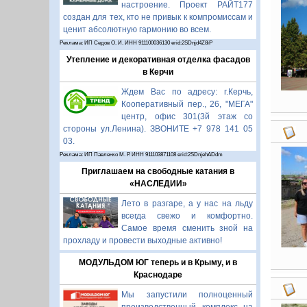
настроение. Проект РАЙТ177
создан для тех, кто не привык к компромиссам и
ценит абсолютную гармонию во всем.
Реклама: ИП Седов О. И. ИНН 911100036130 erid:2SDnjd4Z8iP
Утепление и декоративная отделка фасадов
в Керчи
Ждем Вас по адресу: г.Керчь,
Кооперативный пер., 26, "МЕГА"
центр, офис 301(3й этаж со
стороны ул.Ленина). ЗВОНИТЕ +7 978 141 05
03.
Реклама: ИП Павленко М. Р. ИНН 911103871108 erid:2SDnjehADdm
Приглашаем на свободные катания в
«НАСЛЕДИИ»
Лето в разгаре, а у нас на льду
всегда свежо и комфортно.
Самое время сменить зной на
прохладу и провести выходные активно!
МОДУЛЬДОМ ЮГ теперь и в Крыму, и в
Краснодаре
Мы запустили полноценный