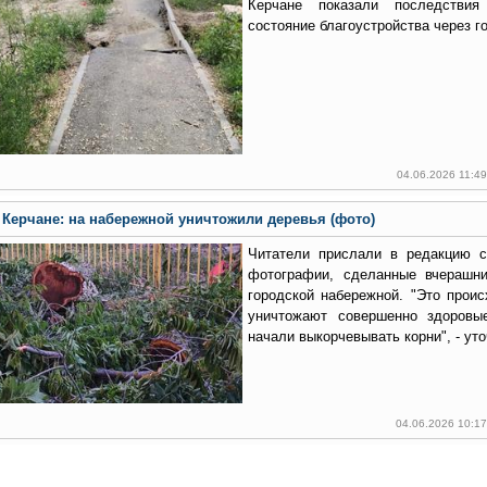
Керчане показали последстви
состояние благоустройства через го
04.06.2026 11:4
Керчане: на набережной уничтожили деревья (фото)
Читатели прислали в редакцию 
фотографии, сделанные вчерашн
городской набережной. "Это проис
уничтожают совершенно здоровы
начали выкорчевывать корни", - ут
04.06.2026 10:1