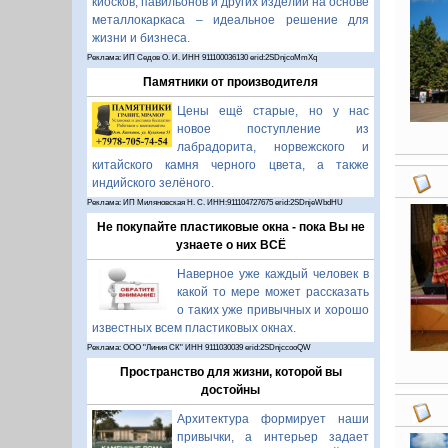
киосков, павильонов и других изделий на основе
металлокаркаса – идеальное решение для
жизни и бизнеса.
Реклама: ИП Седов О. И. ИНН 911100036130 erid:2SDnjcoMmXq
Памятники от производителя
Цены ещё старые, но у нас
новое поступление из
лабрадорита, норвежского и
китайского камня черного цвета, а также
индийского зелёного.
Реклама: ИП Миляновская Н. С. ИНН:911104727675 erid:2SDnjeWbdHU
Не покупайте пластиковые окна - пока Вы не
узнаете о них ВСЁ
Наверное уже каждый человек в
какой то мере может рассказать
о таких уже привычных и хорошо
известных всем пластиковых окнах.
Реклама: ООО "Линия СК" ИНН 9111030039 erid:2SDnjccooQW
Пространство для жизни, которой вы
достойны
Архитектура формирует наши
привычки, а интерьер задает