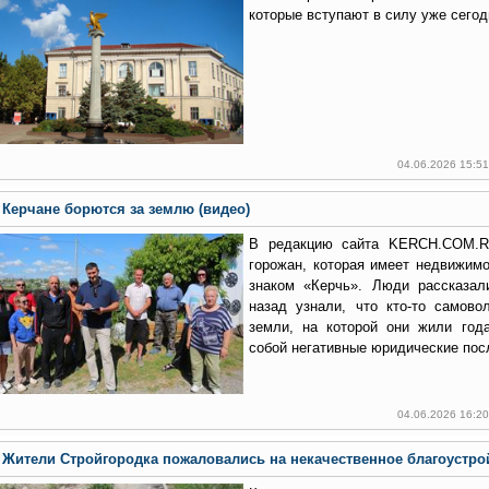
которые вступают в силу уже сегод
04.06.2026 15:5
Керчане борются за землю (видео)
В редакцию сайта KERCH.COM.RU
горожан, которая имеет недвижимо
знаком «Керчь». Люди рассказал
назад узнали, что кто-то самово
земли, на которой они жили год
собой негативные юридические пос
04.06.2026 16:2
Жители Стройгородка пожаловались на некачественное благоустрой