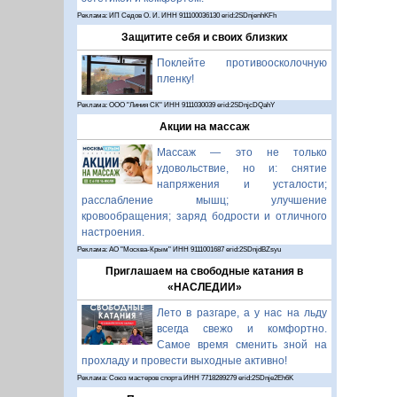
Реклама: ИП Седов О. И. ИНН 911100036130 erid:2SDnjenhKFh
Защитите себя и своих близких
Поклейте противоосколочную
пленку!
Реклама: ООО "Линия СК" ИНН 9111030039 erid:2SDnjcDQahY
Акции на массаж
Массаж — это не только
удовольствие, но и: снятие
напряжения и усталости;
расслабление мышц; улучшение
кровообращения; заряд бодрости и отличного
настроения.
Реклама: АО "Москва-Крым" ИНН 9111001687 erid:2SDnjdBZsyu
Приглашаем на свободные катания в
«НАСЛЕДИИ»
Лето в разгаре, а у нас на льду
всегда свежо и комфортно.
Самое время сменить зной на
прохладу и провести выходные активно!
Реклама: Союз мастеров спорта ИНН 7718289279 erid:2SDnje2Eh6K