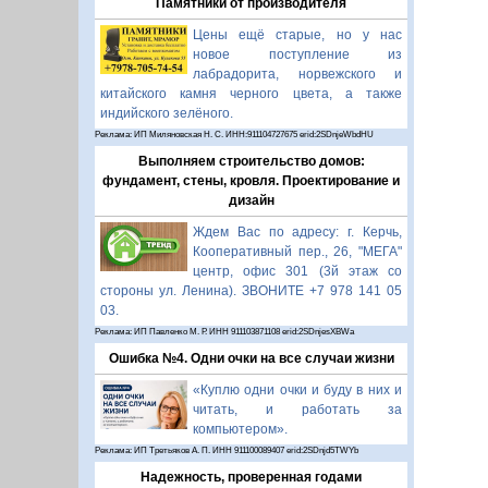
Памятники от производителя
Цены ещё старые, но у нас
новое поступление из
лабрадорита, норвежского и
китайского камня черного цвета, а также
индийского зелёного.
Реклама: ИП Миляновская Н. С. ИНН:911104727675 erid:2SDnjeWbdHU
Выполняем строительство домов:
фундамент, стены, кровля. Проектирование и
дизайн
Ждем Вас по адресу: г. Керчь,
Кооперативный пер., 26, "МЕГА"
центр, офис 301 (3й этаж со
стороны ул. Ленина). ЗВОНИТЕ +7 978 141 05
03.
Реклама: ИП Павленко М. Р. ИНН 911103871108 erid:2SDnjesXBWa
Ошибка №4. Одни очки на все случаи жизни
«Куплю одни очки и буду в них и
читать, и работать за
компьютером».
Реклама: ИП Третьяков А. П. ИНН 911100089407 erid:2SDnjd5TWYb
Надежность, проверенная годами