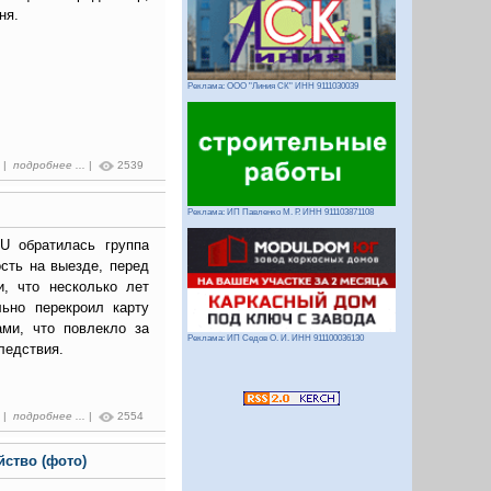
ня.
Реклама: ООО "Линия СК" ИНН 9111030039
1 |
подробнее ...
|
2539
Реклама: ИП Павленко М. Р. ИНН 911103871108
 обратилась группа
сть на выезде, перед
и, что несколько лет
льно перекроил карту
ами, что повлекло за
Реклама: ИП Седов О. И. ИНН 911100036130
ледствия.
0 |
подробнее ...
|
2554
ство (фото)