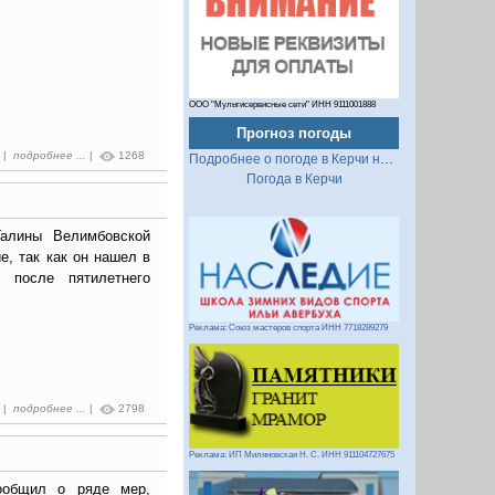
ООО "Мультисервисные сети" ИНН 9111001888
Прогноз погоды
0 |
подробнее ...
|
1268
Подробнее о погоде в Керчи на 2 недели
Погода в Керчи
Галины Велимбовской
е, так как он нашел в
 после пятилетнего
Реклама: Союз мастеров спорта ИНН 7718289279
8 |
подробнее ...
|
2798
Реклама: ИП Миляновская Н. С. ИНН 911104727675
ообщил о ряде мер,