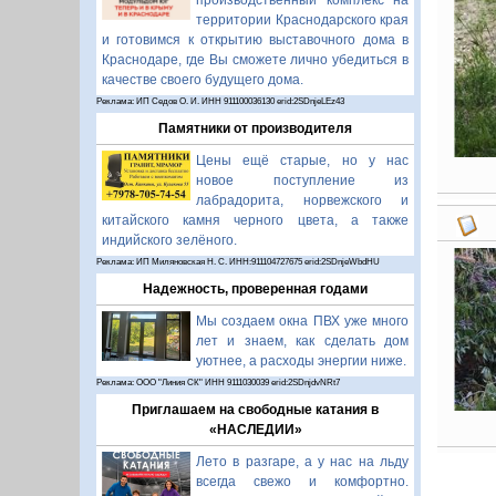
производственный комплекс на
территории Краснодарского края
и готовимся к открытию выставочного дома в
Краснодаре, где Вы сможете лично убедиться в
качестве своего будущего дома.
Реклама: ИП Седов О. И. ИНН 911100036130 erid:2SDnjeLEz43
Памятники от производителя
Цены ещё старые, но у нас
новое поступление из
лабрадорита, норвежского и
китайского камня черного цвета, а также
индийского зелёного.
Реклама: ИП Миляновская Н. С. ИНН:911104727675 erid:2SDnjeWbdHU
Надежность, проверенная годами
Мы создаем окна ПВХ уже много
лет и знаем, как сделать дом
уютнее, а расходы энергии ниже.
Реклама: ООО "Линия СК" ИНН 9111030039 erid:2SDnjdvNRt7
Приглашаем на свободные катания в
«НАСЛЕДИИ»
Лето в разгаре, а у нас на льду
всегда свежо и комфортно.