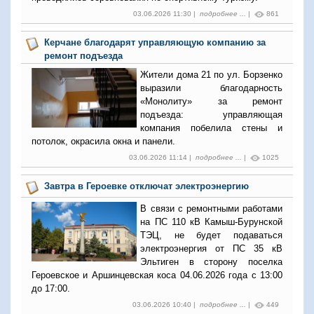
03.06.2026 11:30 |
подробнее ...
|
861
Керчане благодарят управляющую компанию за
ремонт подъезда
Жители дома 21 по ул. Борзенко
выразили благодарность
«Монолиту» за ремонт
подъезда: управляющая
компания побелила стены и
потолок, окрасила окна и панели.
03.06.2026 11:14 |
подробнее ...
|
1025
Завтра в Героевке отключат электроэнергию
В связи с ремонтными работами
на ПС 110 кВ Камыш-Бурунской
ТЭЦ, не будет подаваться
электроэнергия от ПС 35 кВ
Эльтиген в сторону поселка
Героевское и Аршинцевская коса 04.06.2026 года с 13:00
до 17:00.
03.06.2026 10:40 |
подробнее ...
|
449