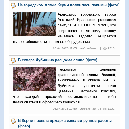
На городском пляже Керчи появились пальмы (фото)
Арендатор городского пляжа
Анатолий Красников рассказал
сайтуKERCH.COM.RU о том, что
подготовка к летнему сезону
началась задолго; убирается
мусор, обновляется пляжное оборудование.
06.04.2026 11:05 |
подробнее ...
|
2310
В сквере Дубинина расцвела слива (фото)
Несколько деревьев
краснолистной сливы Pissardii,
высаженных в сквере им. В.
Дубинина, достигли пика
цветения. Настолько красиво,
что каждый прохожий останавливается, чтобы
полюбоваться и сфотографироваться.
06.04.2026 10:50 |
подробнее ...
|
1232
В Керчи прошла ярмарка изделий ручной работы
(фото)