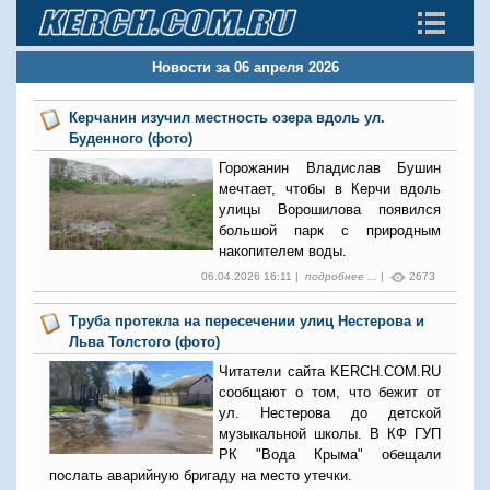
Новости за 06 апреля 2026
Керчанин изучил местность озера вдоль ул.
Буденного (фото)
Горожанин Владислав Бушин
мечтает, чтобы в Керчи вдоль
улицы Ворошилова появился
большой парк с природным
накопителем воды.
06.04.2026 16:11 |
подробнее ...
|
2673
Труба протекла на пересечении улиц Нестерова и
Льва Толстого (фото)
Читатели сайта KERCH.COM.RU
сообщают о том, что бежит от
ул. Нестерова до детской
музыкальной школы. В КФ ГУП
РК "Вода Крыма" обещали
послать аварийную бригаду на место утечки.