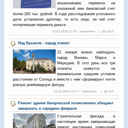
мошенниками, перевела на
указанный ими банковский счет
более 265 тыс. рублей. В ходе расследования уголовного
дела установлен дроппер, то есть лицо, на чей счет
потерпевшая перевела деньги.
22.01.2026 12:35 |
подробнее ...
|
1015
Над Крымом - парад планет
22 января можно наблюдать
парад Венеры, Марса и
Меркурия. В этот день все три
планеты окажутся на
минимальном среднем угловом
расстоянии от Солнца и вместе с ним сформируют почти
ровную ромбовидную фигуру.
22.01.2026 12:07 |
подробнее ...
|
916
Ремонт здания багеровской поликлиники обещают
завершить в середине февраля
Строительная бригада, в
настоящее время завершающая
ремонт внутренних помещений