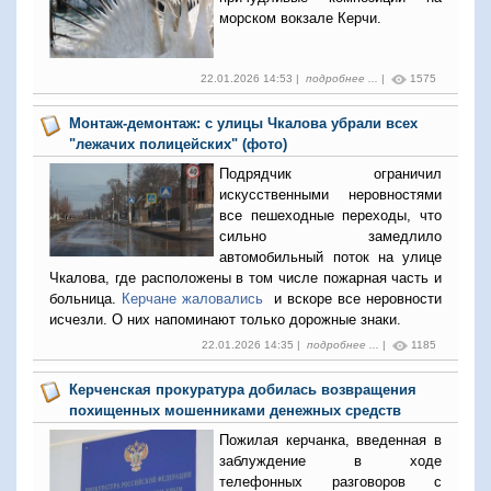
морском вокзале Керчи.
22.01.2026 14:53 |
подробнее ...
|
1575
Монтаж-демонтаж: с улицы Чкалова убрали всех
"лежачих полицейских" (фото)
Подрядчик ограничил
искусственными неровностями
все пешеходные переходы, что
сильно замедлило
автомобильный поток на улице
Чкалова, где расположены в том числе пожарная часть и
больница.
Керчане жаловались
и вскоре все неровности
исчезли. О них напоминают только дорожные знаки.
22.01.2026 14:35 |
подробнее ...
|
1185
Керченская прокуратура добилась возвращения
похищенных мошенниками денежных средств
Пожилая керчанка, введенная в
заблуждение в ходе
телефонных разговоров с