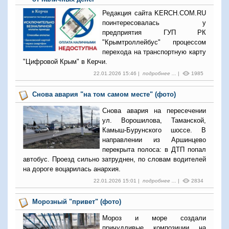
Редакция сайта KERCH.COM.RU
поинтересовалась у
предприятия ГУП РК
"Крымтроллейбус" процессом
перехода на транспортную карту
"Цифровой Крым" в Керчи.
22.01.2026 15:46 |
подробнее ...
|
1985
Снова авария "на том самом месте" (фото)
Снова авария на пересечении
ул. Ворошилова, Таманской,
Камыш-Бурунского шоссе. В
направлении из Аршинцево
перекрыта полоса: в ДТП попал
автобус. Проезд сильно затруднен, по словам водителей
на дороге воцарилась анархия.
22.01.2026 15:01 |
подробнее ...
|
2834
Морозный "привет" (фото)
Мороз и море создали
причудливые композиции на