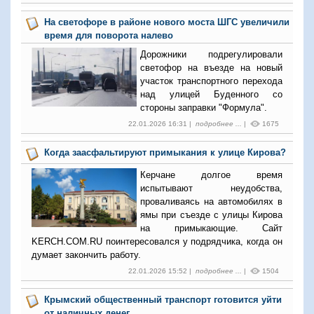
На светофоре в районе нового моста ШГС увеличили
время для поворота налево
Дорожники подрегулировали
светофор на въезде на новый
участок транспортного перехода
над улицей Буденного со
стороны заправки "Формула".
22.01.2026 16:31 |
подробнее ...
|
1675
Когда заасфальтируют примыкания к улице Кирова?
Керчане долгое время
испытывают неудобства,
проваливаясь на автомобилях в
ямы при съезде с улицы Кирова
на примыкающие. Сайт
KERCH.COM.RU поинтересовался у подрядчика, когда он
думает закончить работу.
22.01.2026 15:52 |
подробнее ...
|
1504
Крымский общественный транспорт готовится уйти
от наличных денег