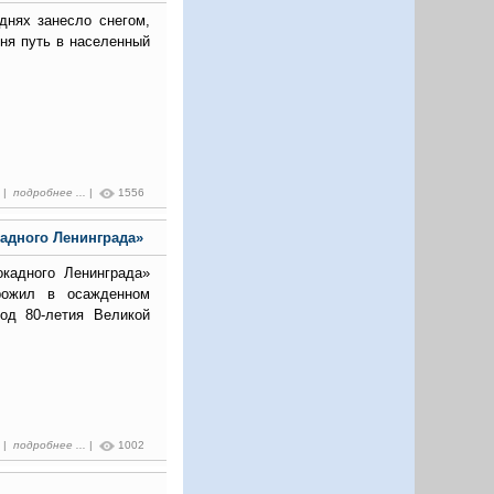
днях занесло снегом,
дня путь в населенный
6 |
подробнее ...
|
1556
адного Ленинграда»
окадного Ленинграда»
рожил в осажденном
од 80-летия Великой
9 |
подробнее ...
|
1002