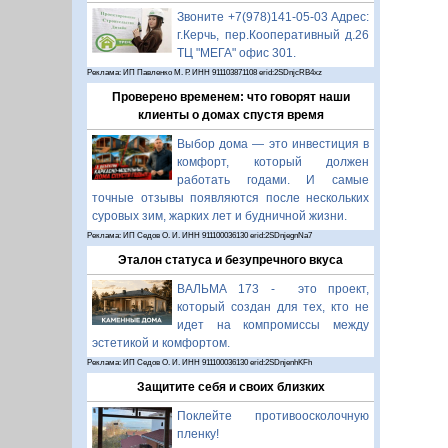
Звоните +7(978)141-05-03 Адрес:
г.Керчь, пер.Кооперативный д.26
ТЦ "МЕГА" офис 301.
Реклама: ИП Павленко М. Р. ИНН 911103871108 erid:2SDnjcRB4xz
Проверено временем: что говорят наши
клиенты о домах спустя время
Выбор дома — это инвестиция в
комфорт, который должен
работать годами. И самые
точные отзывы появляются после нескольких
суровых зим, жарких лет и будничной жизни.
Реклама: ИП Седов О. И. ИНН 911100036130 erid:2SDnjegnNa7
Эталон статуса и безупречного вкуса
ВАЛЬМА 173 - это проект,
который создан для тех, кто не
идет на компромиссы между
эстетикой и комфортом.
Реклама: ИП Седов О. И. ИНН 911100036130 erid:2SDnjenhKFh
Защитите себя и своих близких
Поклейте противоосколочную
пленку!