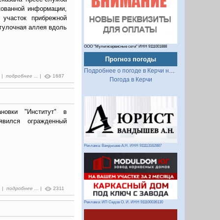
кованной информации,
 участок прибрежной
гулочная аллея вдоль
ООО "Мультисервисные сети" ИНН 9111001888
Прогноз погоды
Подробнее о погоде в Керчи на 2 недели
8 |
подробнее ...
|
1687
Погода в Керчи
новки "Институт" в
явился огражденный
Реклама: Вандышев А.Н. ИНН 911113162887
2 |
подробнее ...
|
2311
Реклама: ИП Седов О. И. ИНН 911100036130