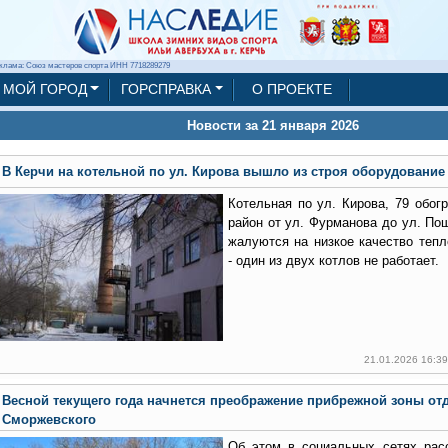
клама: Союз мастеров спорта ИНН 7718289279
МОЙ ГОРОД
ГОРСПРАВКА
О ПРОЕКТЕ
Новости за 21 января 2026
В Керчи на котельной по ул. Кирова вышло из строя оборудование
Котельная по ул. Кирова, 79 обог
район от ул. Фурманова до ул. По
жалуются на низкое качество тепл
- один из двух котлов не работает.
21.01.2026 16:3
Весной текущего года начнется преображение прибрежной зоны отд
Сморжевского
Об этом в социальных сетях рас