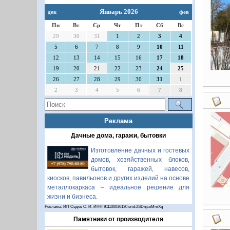
Январь 2026
дек
фев
Пн
Вт
Ср
Чт
Пт
Сб
Вс
29
30
31
1
2
3
4
5
6
7
8
9
10
11
12
13
14
15
16
17
18
19
20
21
22
23
24
25
26
27
28
29
30
31
1
2
3
4
5
6
7
8
Реклама
Дачные дома, гаражи, бытовки
Изготовление дачных и гостевых
домов, хозяйственных блоков,
бытовок, гаражей, навесов,
киосков, павильонов и других изделий на основе
металлокаркаса – идеальное решение для
жизни и бизнеса.
Реклама: ИП Седов О. И. ИНН 911100036130 erid:2SDnjcoMmXq
Памятники от производителя