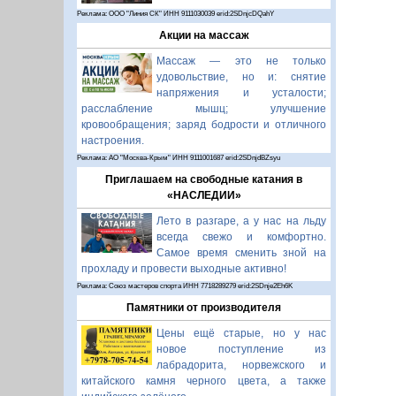
Реклама: ООО "Линия СК" ИНН 9111030039 erid:2SDnjcDQahY
Акции на массаж
Массаж — это не только
удовольствие, но и: снятие
напряжения и усталости;
расслабление мышц; улучшение
кровообращения; заряд бодрости и отличного
настроения.
Реклама: АО "Москва-Крым" ИНН 9111001687 erid:2SDnjdBZsyu
Приглашаем на свободные катания в
«НАСЛЕДИИ»
Лето в разгаре, а у нас на льду
всегда свежо и комфортно.
Самое время сменить зной на
прохладу и провести выходные активно!
Реклама: Союз мастеров спорта ИНН 7718289279 erid:2SDnje2Eh6K
Памятники от производителя
Цены ещё старые, но у нас
новое поступление из
лабрадорита, норвежского и
китайского камня черного цвета, а также