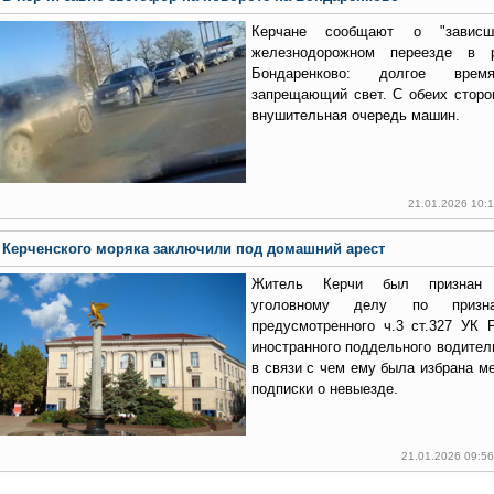
Керчане сообщают о "завис
железнодорожном переезде в 
Бондаренково: долгое вре
запрещающий свет. С обеих сторо
внушительная очередь машин.
21.01.2026 10:
Керченского моряка заключили под домашний арест
Житель Керчи был признан 
уголовному делу по призна
предусмотренного ч.3 ст.327 УК 
иностранного поддельного водител
в связи с чем ему была избрана м
подписки о невыезде.
21.01.2026 09:5