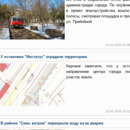
администрации города. По опубли
в проект благоустройства вошли
полосы, смотровая площадка и про
ул. Прибойной.
21.01.2026 15:4
У остановки "Институт" оградили территорию
Керчане заметили, что у оста
направлении центра города по
участок земли.
21.01.2026 15:1
В районе "Семь ветров" перекрыли воду из-за аварии