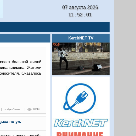
07 августа 2026
11 : 52 : 02
KerchNET TV
ревает большой жилой
шивальникова. Жители
оносителя. Оказалось
9 |
подробнее ...
|
1834
ыха по ул.
сказала пресс-служба