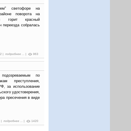
шем" светофоре на
районе поворота на
мя горит красный
н переезда собралась
12 |
подробнее ...
|
963
подозреваемым по
кам преступления,
РФ, за использование
ьского удостоверения,
ера пресечения в виде
6 |
подробнее ...
|
1420