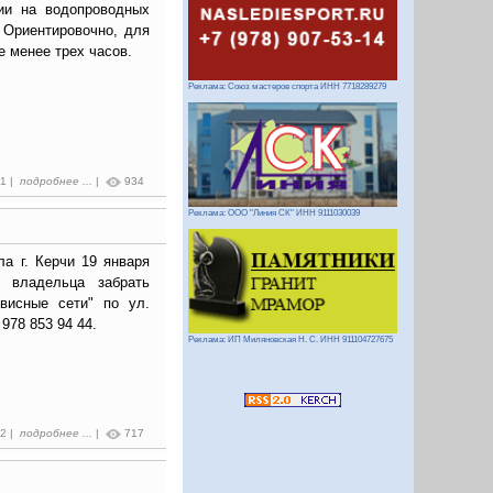
ии на водопроводных
 Ориентировочно, для
 менее трех часов.
Реклама: Союз мастеров спорта ИНН 7718289279
01 |
подробнее ...
|
934
Реклама: ООО "Линия СК" ИНН 9111030039
а г. Керчи 19 января
 владельца забрать
исные сети" по ул.
978 853 94 44.
Реклама: ИП Миляновская Н. С. ИНН 911104727675
42 |
подробнее ...
|
717