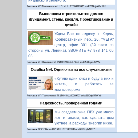
индийского зелёного.
Реклама: ИП Миляновская Н. С. ИНН:911104727675 erid:2SDnjeWbdHU
Выполняем строительство домов:
фундамент, стены, кровля. Проектирование и
дизайн
Ждем Вас по адресу: г. Керчь,
Кооперативный пер., 26, "МЕГА"
центр, офис 301 (3й этаж со
стороны ул. Ленина). ЗВОНИТЕ +7 978 141 05
03.
Реклама: ИП Павленко М. Р. ИНН 911103871108 erid:2SDnjesXBWa
Ошибка №4. Одни очки на все случаи жизни
«Куплю одни очки и буду в них и
читать, и работать за
компьютером».
Реклама: ИП Третьяков А. П. ИНН 911100089407 erid:2SDnjd5TWYb
Надежность, проверенная годами
Мы создаем окна ПВХ уже много
лет и знаем, как сделать дом
уютнее, а расходы энергии ниже.
Реклама: ООО "Линия СК" ИНН 9111030039 erid:2SDnjdvNRt7