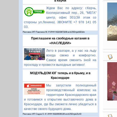
в Керчи
Ждем Вас по адресу: г.Керчь,
Кооперативный пер., 26, "МЕГА"
центр, офис 301(3й этаж со
стороны ул.Ленина). ЗВОНИТЕ +7 978 141 05
03.
Реклама: ИП Павленко М. Р. ИНН 911103871108 erid:2SDnjehADdm
Приглашаем на свободные катания в
«НАСЛЕДИИ»
Лето в разгаре, а у нас на льду
всегда свежо и комфортно.
Самое время сменить зной на
прохладу и провести выходные активно!
МОДУЛЬДОМ ЮГ теперь и в Крыму, и в
Краснодаре
Мы запустили полноценный
производственный комплекс на
территории Краснодарского края
и готовимся к открытию выставочного дома в
Краснодаре, где Вы сможете лично убедиться в
качестве своего будущего дома.
Реклама: ИП Седов О. И. ИНН 911100036130 erid:2SDnjeLEz43