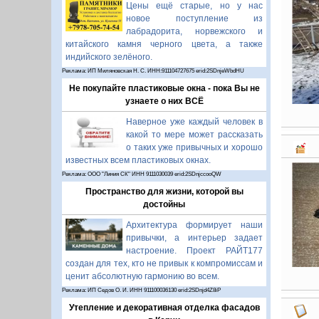
Цены ещё старые, но у нас
новое поступление из
лабрадорита, норвежского и
китайского камня черного цвета, а также
индийского зелёного.
Реклама: ИП Миляновская Н. С. ИНН:911104727675 erid:2SDnjeWbdHU
Не покупайте пластиковые окна - пока Вы не
узнаете о них ВСЁ
Наверное уже каждый человек в
какой то мере может рассказать
о таких уже привычных и хорошо
известных всем пластиковых окнах.
Реклама: ООО "Линия СК" ИНН 9111030039 erid:2SDnjccooQW
Пространство для жизни, которой вы
достойны
Архитектура формирует наши
привычки, а интерьер задает
настроение. Проект РАЙТ177
создан для тех, кто не привык к компромиссам и
ценит абсолютную гармонию во всем.
Реклама: ИП Седов О. И. ИНН 911100036130 erid:2SDnjd4Z8iP
Утепление и декоративная отделка фасадов