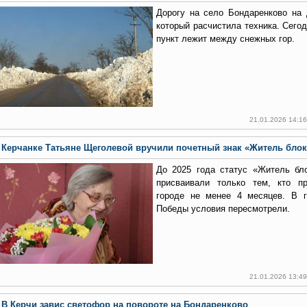
Дорогу на село Бондаренково на 
который расчистила техника. Сего
пункт лежит между снежных гор.
21.01.2026 14:1
Керчанке Татьяне Щеголевой вручили почетный знак «Житель блок
До 2025 года статус «Житель бл
присваивали только тем, кто п
городе не менее 4 месяцев. В г
Победы условия пересмотрели.
21.01.2026 13:4
В Керчи завис светофор на повороте на Бондаренково