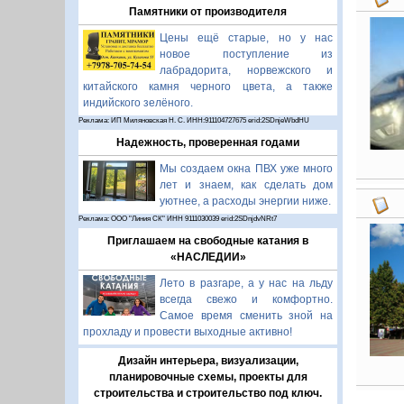
Памятники от производителя
Цены ещё старые, но у нас
новое поступление из
лабрадорита, норвежского и
китайского камня черного цвета, а также
индийского зелёного.
Реклама: ИП Миляновская Н. С. ИНН:911104727675 erid:2SDnjeWbdHU
Надежность, проверенная годами
Мы создаем окна ПВХ уже много
лет и знаем, как сделать дом
уютнее, а расходы энергии ниже.
Реклама: ООО "Линия СК" ИНН 9111030039 erid:2SDnjdvNRt7
Приглашаем на свободные катания в
«НАСЛЕДИИ»
Лето в разгаре, а у нас на льду
всегда свежо и комфортно.
Самое время сменить зной на
прохладу и провести выходные активно!
Дизайн интерьера, визуализации,
планировочные схемы, проекты для
строительства и строительство под ключ.