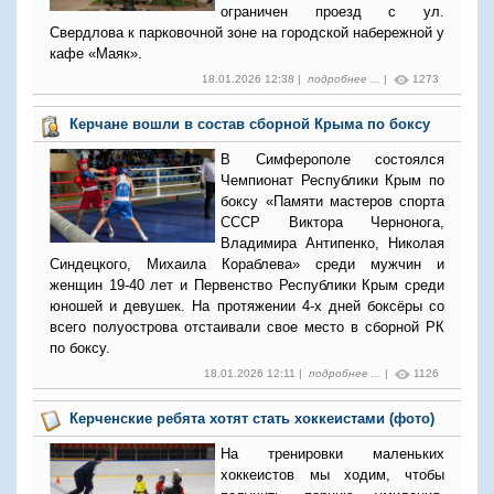
ограничен проезд с ул.
Свердлова к парковочной зоне на городской набережной у
кафе «Маяк».
18.01.2026 12:38 |
подробнее ...
|
1273
Керчане вошли в состав сборной Крыма по боксу
В Симферополе состоялся
Чемпионат Республики Крым по
боксу «Памяти мастеров спорта
СССР Виктора Чернонога,
Владимира Антипенко, Николая
Синдецкого, Михаила Кораблева» среди мужчин и
женщин 19-40 лет и Первенство Республики Крым среди
юношей и девушек. На протяжении 4-х дней боксёры со
всего полуострова отстаивали свое место в сборной РК
по боксу.
18.01.2026 12:11 |
подробнее ...
|
1126
Керченские ребята хотят стать хоккеистами (фото)
На тренировки маленьких
хоккеистов мы ходим, чтобы