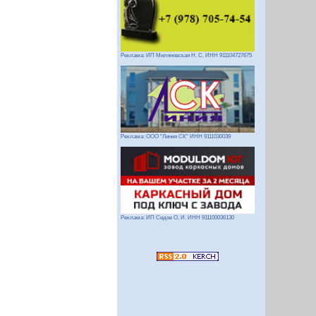
Реклама: ИП Миляновская Н. С. ИНН 911104727675
Реклама: ООО "Линия СК" ИНН 9111030039
Реклама: ИП Седов О. И. ИНН 911100036130