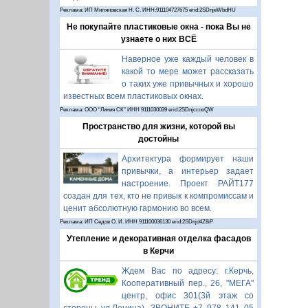
Реклама: ИП Миляновская Н. С. ИНН:911104727675 erid:2SDnjeWbdHU
Не покупайте пластиковые окна - пока Вы не
узнаете о них ВСЁ
Наверное уже каждый человек в
какой то мере может рассказать
о таких уже привычных и хорошо
известных всем пластиковых окнах.
Реклама: ООО "Линия СК" ИНН 9111030039 erid:2SDnjccooQW
Пространство для жизни, которой вы
достойны
Архитектура формирует наши
привычки, а интерьер задает
настроение. Проект РАЙТ177
создан для тех, кто не привык к компромиссам и
ценит абсолютную гармонию во всем.
Реклама: ИП Седов О. И. ИНН 911100036130 erid:2SDnjd4Z8iP
Утепление и декоративная отделка фасадов
в Керчи
Ждем Вас по адресу: г.Керчь,
Кооперативный пер., 26, "МЕГА"
центр, офис 301(3й этаж со