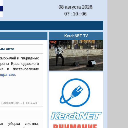
08 августа 2026
07 : 10 : 07
KerchNET TV
ым авто
ромобилей и гибридных
роны Краснодарского
ия в постановление
ндратьев
.
8 |
подробнее ...
|
2136
ит уборка листвы,