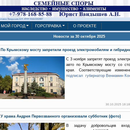
клама: Вандышев А.Н. ИНН 911113162887
МОЙ ГОРОД
ГОРСПРАВКА
О ПРОЕКТЕ
Новости за 30 октября 2025
По Крымскому мосту запретили проезд электромобилям и гибридн
С 3 ноября запретят проезд элект
авто по Крымскому мосту со сто
края. Соответствующие изменен
подписал губернатор Вениамин Ко
30.10.2025 18:1
У храма Андрея Первозванного организовали субботник (фото)
В задачу добровольцев вход