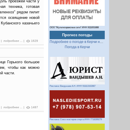
оль проезжей части у
ая техника, готовая
Зеленхоз" рядом пилит
ится освящение новой
 Кубанского казачьего
ООО "Мультисервисные сети" ИНН 9111001888
Прогноз погоды
9 |
подробнее ...
|
1629
Подробнее о погоде в Керчи на 2 недели
Погода в Керчи
ице Горького большое
тем, чтобы как можно
й части.
Реклама: Вандышев А.Н. ИНН 911113162887
7 |
подробнее ...
|
1487
Реклама: Союз мастеров спорта ИНН 7718289279