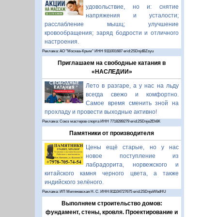
удовольствие, но и: снятие
напряжения и усталости;
расслабление мышц; улучшение
кровообращения; заряд бодрости и отличного
настроения.
Реклама: АО "Москва-Крым" ИНН 9111001687 erid:2SDnjdBZsyu
Приглашаем на свободные катания в
«НАСЛЕДИИ»
Лето в разгаре, а у нас на льду
всегда свежо и комфортно.
Самое время сменить зной на
прохладу и провести выходные активно!
Реклама: Союз мастеров спорта ИНН 7718289279 erid:2SDnje2Eh6K
Памятники от производителя
Цены ещё старые, но у нас
новое поступление из
лабрадорита, норвежского и
китайского камня черного цвета, а также
индийского зелёного.
Реклама: ИП Миляновская Н. С. ИНН:911104727675 erid:2SDnjeWbdHU
Выполняем строительство домов:
фундамент, стены, кровля. Проектирование и