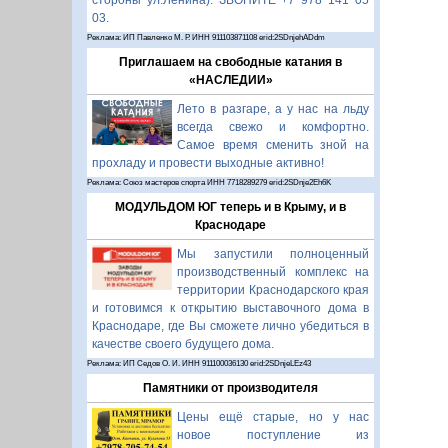
стороны ул.Ленина). ЗВОНИТЕ +7 978 141 05
03.
Реклама: ИП Павленко М. Р. ИНН 911103871108 erid:2SDnjehADdm
Приглашаем на свободные катания в
«НАСЛЕДИИ»
Лето в разгаре, а у нас на льду
всегда свежо и комфортно.
Самое время сменить зной на
прохладу и провести выходные активно!
Реклама: Союз мастеров спорта ИНН 7718289279 erid:2SDnje2Eh6K
МОДУЛЬДОМ ЮГ теперь и в Крыму, и в
Краснодаре
Мы запустили полноценный
производственный комплекс на
территории Краснодарского края
и готовимся к открытию выставочного дома в
Краснодаре, где Вы сможете лично убедиться в
качестве своего будущего дома.
Реклама: ИП Седов О. И. ИНН 911100036130 erid:2SDnjeLEz43
Памятники от производителя
Цены ещё старые, но у нас
новое поступление из