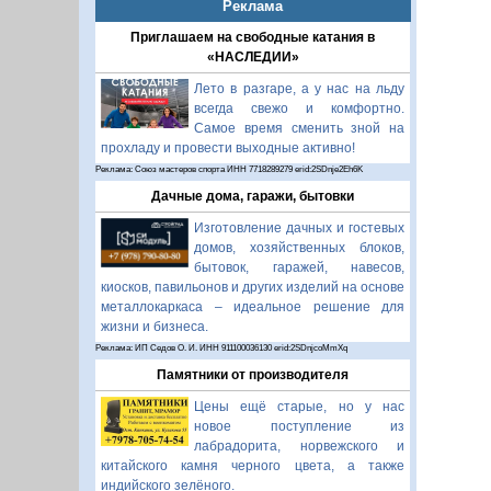
Реклама
Приглашаем на свободные катания в
«НАСЛЕДИИ»
Лето в разгаре, а у нас на льду
всегда свежо и комфортно.
Самое время сменить зной на
прохладу и провести выходные активно!
Реклама: Союз мастеров спорта ИНН 7718289279 erid:2SDnje2Eh6K
Дачные дома, гаражи, бытовки
Изготовление дачных и гостевых
домов, хозяйственных блоков,
бытовок, гаражей, навесов,
киосков, павильонов и других изделий на основе
металлокаркаса – идеальное решение для
жизни и бизнеса.
Реклама: ИП Седов О. И. ИНН 911100036130 erid:2SDnjcoMmXq
Памятники от производителя
Цены ещё старые, но у нас
новое поступление из
лабрадорита, норвежского и
китайского камня черного цвета, а также
индийского зелёного.