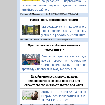
лабрадорита, норвежского и
китайского камня черного цвета, а также
индийского зелёного.
Реклама: ИП Миляновская Н. С. ИНН:911104727675 erid:2SDnjeWbdHU
Надежность, проверенная годами
Мы создаем окна ПВХ уже много
лет и знаем, как сделать дом
уютнее, а расходы энергии ниже.
Реклама: ООО "Линия СК" ИНН 9111030039 erid:2SDnjdvNRt7
Приглашаем на свободные катания в
«НАСЛЕДИИ»
Лето в разгаре, а у нас на льду
всегда свежо и комфортно.
Самое время сменить зной на
прохладу и провести выходные активно!
Дизайн интерьера, визуализации,
планировочные схемы, проекты для
строительства и строительство под ключ.
Звоните +7(978)141-05-03 Адрес:
г.Керчь, пер.Кооперативный д.26
ТЦ "МЕГА" офис 301.
Реклама: ИП Павленко М. Р. ИНН 911103871108 erid:2SDnjcRB4xz