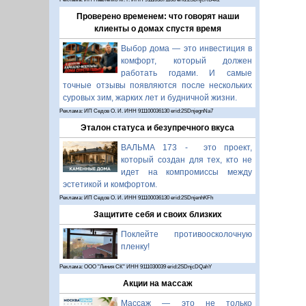
Проверено временем: что говорят наши
клиенты о домах спустя время
Выбор дома — это инвестиция в
комфорт, который должен
работать годами. И самые
точные отзывы появляются после нескольких
суровых зим, жарких лет и будничной жизни.
Реклама: ИП Седов О. И. ИНН 911100036130 erid:2SDnjegnNa7
Эталон статуса и безупречного вкуса
ВАЛЬМА 173 - это проект,
который создан для тех, кто не
идет на компромиссы между
эстетикой и комфортом.
Реклама: ИП Седов О. И. ИНН 911100036130 erid:2SDnjenhKFh
Защитите себя и своих близких
Поклейте противоосколочную
пленку!
Реклама: ООО "Линия СК" ИНН 9111030039 erid:2SDnjcDQahY
Акции на массаж
Массаж — это не только