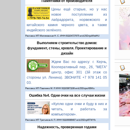
Памятники от производителя
Цены ещё старые, но у нас
новое поступление из
лабрадорита, норвежского и
китайского камня черного цвета, а также
индийского зелёного.
Реклама: ИП Миляновская Н. С. ИНН:911104727675 erid:2SDnjeWbdHU
Выполняем строительство домов:
фундамент, стены, кровля. Проектирование и
дизайн
Ждем Вас по адресу: г. Керчь,
Кооперативный пер., 26, "МЕГА"
центр, офис 301 (3й этаж со
стороны ул. Ленина). ЗВОНИТЕ +7 978 141 05
03.
Реклама: ИП Павленко М. Р. ИНН 911103871108 erid:2SDnjesXBWa
Ошибка №4. Одни очки на все случаи жизни
«Куплю одни очки и буду в них и
читать, и работать за
компьютером».
Реклама: ИП Третьяков А. П. ИНН 911100089407 erid:2SDnjd5TWYb
Надежность, проверенная годами