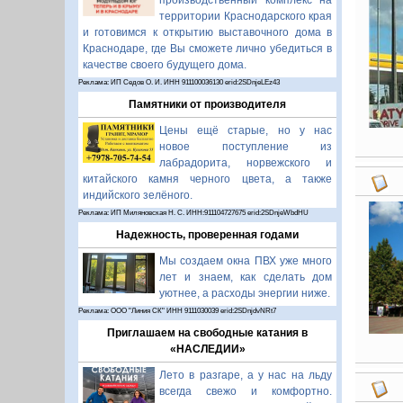
производственный комплекс на
территории Краснодарского края
и готовимся к открытию выставочного дома в
Краснодаре, где Вы сможете лично убедиться в
качестве своего будущего дома.
Реклама: ИП Седов О. И. ИНН 911100036130 erid:2SDnjeLEz43
Памятники от производителя
Цены ещё старые, но у нас
новое поступление из
лабрадорита, норвежского и
китайского камня черного цвета, а также
индийского зелёного.
Реклама: ИП Миляновская Н. С. ИНН:911104727675 erid:2SDnjeWbdHU
Надежность, проверенная годами
Мы создаем окна ПВХ уже много
лет и знаем, как сделать дом
уютнее, а расходы энергии ниже.
Реклама: ООО "Линия СК" ИНН 9111030039 erid:2SDnjdvNRt7
Приглашаем на свободные катания в
«НАСЛЕДИИ»
Лето в разгаре, а у нас на льду
всегда свежо и комфортно.