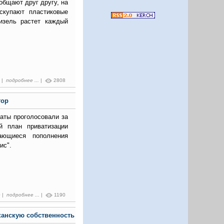
общают друг другу, на
 скупают пластиковые
изель растет каждый
4 |
подробнее ...
|
2808
тор
таты проголосовали за
й план приватизации
ающиеся пополнения
ис".
0 |
подробнее ...
|
1190
канскую собственность