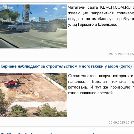
Читатели сайта KERCH.COM.RU с
желающие заправиться топливо
создают автомобильную пробку в
улиц Горького и Шевякова.
26.09.2025 11:0
Керчане наблюдают за строительством многоэтажки у моря (фото)
Строительство, вокруг которого 
началось. Тяжелая техника п
котлована. И тут же произошло 
взволновавшее соседей.
26.09.2025 10:3