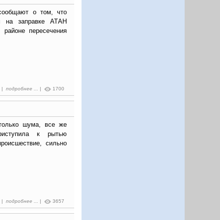
ообщают о том, что
м на заправке АТАН
 районе пересечения
5 |
подробнее ...
|
1700
столько шума, все же
риступила к рытью
происшествие, сильно
7 |
подробнее ...
|
3657