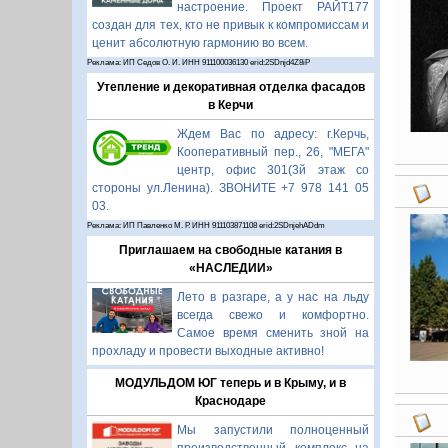
настроение. Проект РАЙТ177
создан для тех, кто не привык к компромиссам и
ценит абсолютную гармонию во всем.
Реклама: ИП Седов О. И. ИНН 911100036130 erid:2SDnjd4Z8iP
Утепление и декоративная отделка фасадов
в Керчи
Ждем Вас по адресу: г.Керчь,
Кооперативный пер., 26, "МЕГА"
центр, офис 301(3й этаж со
стороны ул.Ленина). ЗВОНИТЕ +7 978 141 05
03.
Реклама: ИП Павленко М. Р. ИНН 911103871108 erid:2SDnjehADdm
Приглашаем на свободные катания в
«НАСЛЕДИИ»
Лето в разгаре, а у нас на льду
всегда свежо и комфортно.
Самое время сменить зной на
прохладу и провести выходные активно!
МОДУЛЬДОМ ЮГ теперь и в Крыму, и в
Краснодаре
Мы запустили полноценный