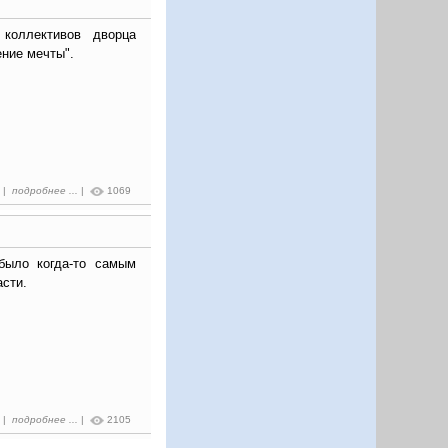
 коллективов дворца
ение мечты".
1 |
подробнее ...
|
1069
было когда-то самым
сти.
7 |
подробнее ...
|
2105