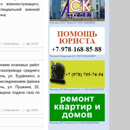
го военнослужащего,
пециальной военной
ича.
Реклама: ООО "Линия СК" ИНН 9111030039
2 |
подробнее ...
|
2414
Реклама: Вандышев А.Н. ИНН 911113162887
едением плановых работ
газопроводе среднего
рчь, ул. Будённого, а
рисоединением (врезка
чь, ул. Пушкина, 10,
Реклама: ИП Миляновская Н. С. ИНН 911104727675
ащена подача газа по
1 |
подробнее ...
|
2605
Реклама: ИП Павленко М. Р. ИНН 911103871108