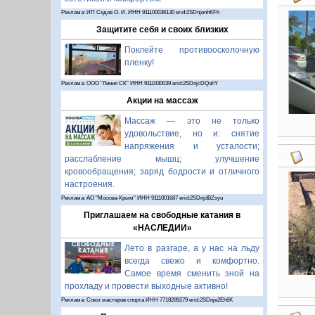
Реклама: ИП Седов О. И. ИНН 911100036130 erid:2SDnjenhKFh
Защитите себя и своих близких
Поклейте противоосколочную
пленку!
Реклама: ООО "Линия СК" ИНН 9111030039 erid:2SDnjcDQahY
Акции на массаж
Массаж — это не только
удовольствие, но и: снятие
напряжения и усталости;
расслабление мышц; улучшение
кровообращения; заряд бодрости и отличного
настроения.
Реклама: АО "Москва-Крым" ИНН 9111001687 erid:2SDnjdBZsyu
Приглашаем на свободные катания в
«НАСЛЕДИИ»
Лето в разгаре, а у нас на льду
всегда свежо и комфортно.
Самое время сменить зной на
прохладу и провести выходные активно!
Реклама: Союз мастеров спорта ИНН 7718289279 erid:2SDnje2Eh6K