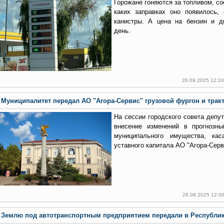
Горожане гоняются за топливом, со
каких заправках оно появилось,
канистры. А цена на бензин и д
день.
26.09.2025 12:2
Муниципалитет передал АО "Агора-Сервис" грузовой фургон и трак
На сессии городского совета депу
внесение изменений в прогнозны
муниципального имущества, кас
уставного капитала АО "Агора-Серв
26.09.2025 12:0
Землю под автотранспортным предприятием передали в Республи