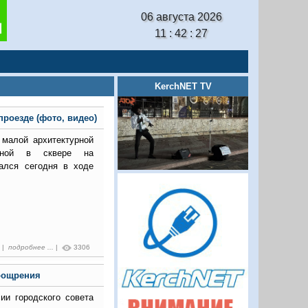
06 августа 2026
11 : 42 : 28
KerchNET TV
роезде (фото, видео)
малой архитектурной
нной в сквере на
ался сегодня в ходе
5 |
подробнее ...
|
3306
оощрения
ии городского совета