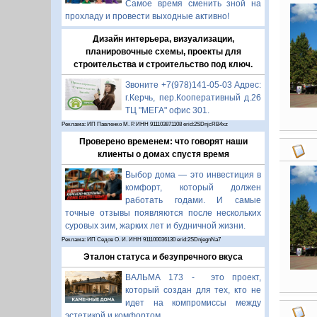
Самое время сменить зной на
прохладу и провести выходные активно!
Дизайн интерьера, визуализации,
планировочные схемы, проекты для
строительства и строительство под ключ.
Звоните +7(978)141-05-03 Адрес:
г.Керчь, пер.Кооперативный д.26
ТЦ "МЕГА" офис 301.
Реклама: ИП Павленко М. Р. ИНН 911103871108 erid:2SDnjcRB4xz
Проверено временем: что говорят наши
клиенты о домах спустя время
Выбор дома — это инвестиция в
комфорт, который должен
работать годами. И самые
точные отзывы появляются после нескольких
суровых зим, жарких лет и будничной жизни.
Реклама: ИП Седов О. И. ИНН 911100036130 erid:2SDnjegnNa7
Эталон статуса и безупречного вкуса
ВАЛЬМА 173 - это проект,
который создан для тех, кто не
идет на компромиссы между
эстетикой и комфортом.