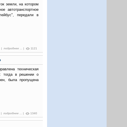
ток земли, на котором
ое автотранспортное
лейбус", передали в
4 |
подробнее ...
|
1121
о
правлена техническая
: тогда в решении о
мен, была пропущена
9 |
подробнее ...
|
1340