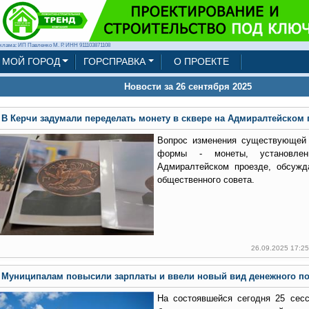
клама: ИП Павленко М. Р. ИНН 911103871108
МОЙ ГОРОД
ГОРСПРАВКА
О ПРОЕКТЕ
Новости за 26 сентября 2025
В Керчи задумали переделать монету в сквере на Адмиралтейском п
Вопрос изменения существующей 
формы - монеты, установле
Адмиралтейском проезде, обсужд
общественного совета.
26.09.2025 17:2
Муниципалам повысили зарплаты и ввели новый вид денежного п
На состоявшейся сегодня 25 сесс