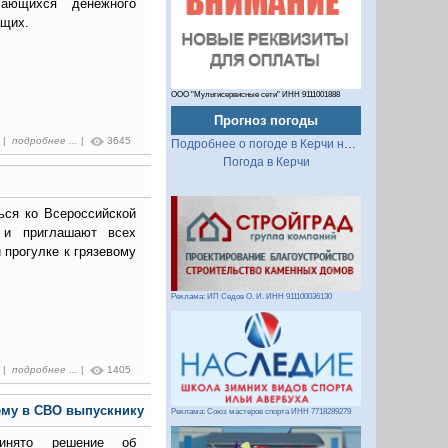
ающихся денежного
ащих.
ООО "Мультисервисные сети" ИНН 9111001888
Прогноз погоды
7 |
подробнее ...
|
3645
Подробнее о погоде в Керчи на 2 недели
Погода в Керчи
ься ко Всероссийской
 и приглашают всех
прогулке к грязевому
Реклама: ИП Седов О. И. ИНН 911100036130
1 |
подробнее ...
|
1405
ему в СВО выпускнику
Реклама: Союз мастеров спорта ИНН 7718289279
инято решение об