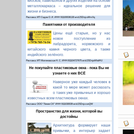
киосков, павильонов и других изделий на основе
металлокаркаса – идеальное решение для
жизни и бизнеса.
Реклама: ИП Седов О. И. ИНН 911100036130 erid:2SDnjcoMmXq
Памятники от производителя
Цены ещё старые, но у нас
новое поступление из
лабрадорита, норвежского и
китайского камня черного цвета, а также
индийского зелёного.
Реклама: ИП Миляновская Н. С. ИНН:911104727675 erid:2SDnjeWbdHU
Не покупайте пластиковые окна - пока Вы не
узнаете о них ВСЁ
Наверное уже каждый человек в
какой то мере может рассказать
о таких уже привычных и хорошо
известных всем пластиковых окнах.
Реклама: ООО "Линия СК" ИНН 9111030039 erid:2SDnjccooQW
Пространство для жизни, которой вы
достойны
Архитектура формирует наши
привычки, а интерьер задает