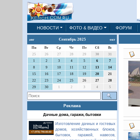
Ре
НОВОСТИ
ФОТО & ВИДЕО
ФОРУМ
Сентябрь 2025
авг
окт
Пн
Вт
Ср
Чт
Пт
Сб
Вс
25
26
27
28
29
30
31
1
2
3
4
5
6
7
8
9
10
11
12
13
14
15
16
17
18
19
20
21
22
23
24
25
26
27
28
29
30
1
2
3
4
5
Реклама
Дачные дома, гаражи, бытовки
Изготовление дачных и гостевых
домов, хозяйственных блоков,
бытовок, гаражей, навесов,