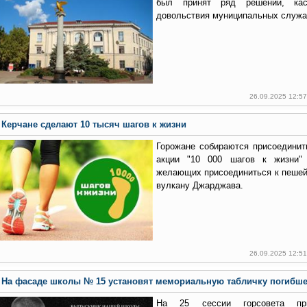
был принят ряд решений, кас
довольствия муниципальных служ
26.09.2025 12:5
Керчане сделают 10 тысяч шагов к жизни
Горожане собираются присоединит
акции "10 000 шагов к жизни"
желающих присоединиться к пешей 
вулкану Джарджава.
26.09.2025 12:5
На фасаде школы № 15 установят мемориальную табличку погибш
На 25 сессии горсовета пр