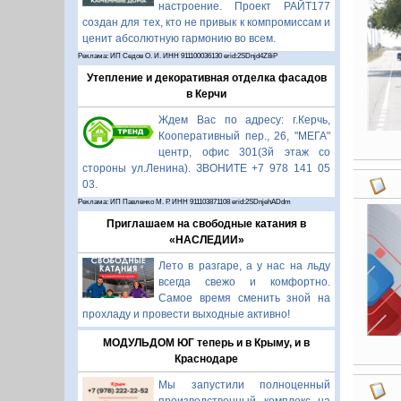
настроение. Проект РАЙТ177
создан для тех, кто не привык к компромиссам и
ценит абсолютную гармонию во всем.
Реклама: ИП Седов О. И. ИНН 911100036130 erid:2SDnjd4Z8iP
Утепление и декоративная отделка фасадов
в Керчи
Ждем Вас по адресу: г.Керчь,
Кооперативный пер., 26, "МЕГА"
центр, офис 301(3й этаж со
стороны ул.Ленина). ЗВОНИТЕ +7 978 141 05
03.
Реклама: ИП Павленко М. Р. ИНН 911103871108 erid:2SDnjehADdm
Приглашаем на свободные катания в
«НАСЛЕДИИ»
Лето в разгаре, а у нас на льду
всегда свежо и комфортно.
Самое время сменить зной на
прохладу и провести выходные активно!
МОДУЛЬДОМ ЮГ теперь и в Крыму, и в
Краснодаре
Мы запустили полноценный