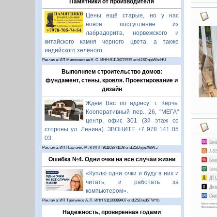
Памятники от производителя
Цены ещё старые, но у нас
новое поступление из
лабрадорита, норвежского и
китайского камня черного цвета, а также
индийского зелёного.
Реклама: ИП Миляновская Н. С. ИНН:911104727675 erid:2SDnjeWbdHU
Выполняем строительство домов:
фундамент, стены, кровля. Проектирование и
дизайн
Ждем Вас по адресу: г. Керчь,
Кооперативный пер., 26, "МЕГА"
центр, офис 301 (3й этаж со
стороны ул. Ленина). ЗВОНИТЕ +7 978 141 05
03.
Реклама: ИП Павленко М. Р. ИНН 911103871108 erid:2SDnjesXBWa
Ошибка №4. Одни очки на все случаи жизни
«Куплю одни очки и буду в них и
читать, и работать за
компьютером».
Реклама: ИП Третьяков А. П. ИНН 911100089407 erid:2SDnjd5TWYb
Надежность, проверенная годами