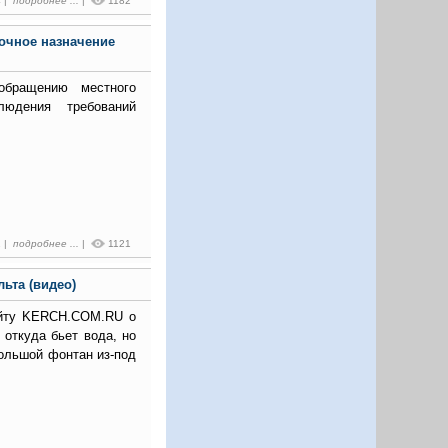
4 |
подробнее ...
|
1182
рочное назначение
обращению местного
людения требований
1 |
подробнее ...
|
1121
льта (видео)
айту KERCH.COM.RU о
 откуда бьет вода, но
большой фонтан из-под