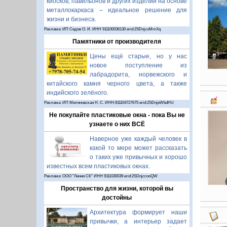
киосков, павильонов и других изделий на основе
металлокаркаса – идеальное решение для
жизни и бизнеса.
Реклама: ИП Седов О. И. ИНН 911100036130 erid:2SDnjcoMmXq
Памятники от производителя
Цены ещё старые, но у нас
новое поступление из
лабрадорита, норвежского и
китайского камня черного цвета, а также
индийского зелёного.
Реклама: ИП Миляновская Н. С. ИНН:911104727675 erid:2SDnjeWbdHU
Не покупайте пластиковые окна - пока Вы не
узнаете о них ВСЁ
Наверное уже каждый человек в
какой то мере может рассказать
о таких уже привычных и хорошо
известных всем пластиковых окнах.
Реклама: ООО "Линия СК" ИНН 9111030039 erid:2SDnjccooQW
Пространство для жизни, которой вы
достойны
Архитектура формирует наши
привычки, а интерьер задает