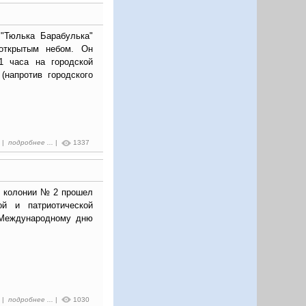
 "Тюлька Барабулька"
открытым небом. Он
1 часа на городской
(напротив городского
4 |
подробнее ...
|
1337
й колонии № 2 прошел
ой и патриотической
 Международному дню
6 |
подробнее ...
|
1030