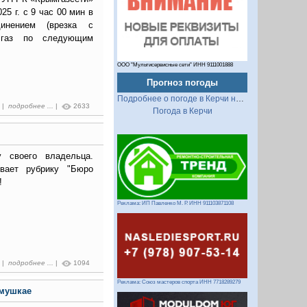
25 г. с 9 час 00 мин в
динением (врезка с
 газ по следующим
ООО "Мультисервисные сети" ИНН 9111001888
Прогноз погоды
Подробнее о погоде в Керчи на 2 недели
4 |
подробнее ...
|
2633
Погода в Керчи
 своего владельца.
вает рубрику "Бюро
!
Реклама: ИП Павленко М. Р. ИНН 911103871108
8 |
подробнее ...
|
1094
Реклама: Союз мастеров спорта ИНН 7718289279
имушкае