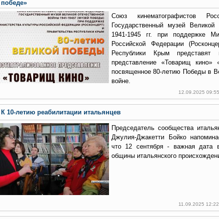
победе»
Союз кинематографистов Росс
Государственный музей Великой 
1941-1945 гг. при поддержке Ми
Российской Федерации (Росконце
Республики Крым представят ки
представление «Товарищ кино» 
посвященное 80-летию Победы в В
войне.
12.09.2025 09:5
К 10-летию реабилитации итальянцев
Председатель сообщества италья
Джулия-Джакетти Бойко напомина
что 12 сентября - важная дата 
общины итальянского происхожден
11.09.2025 12:2