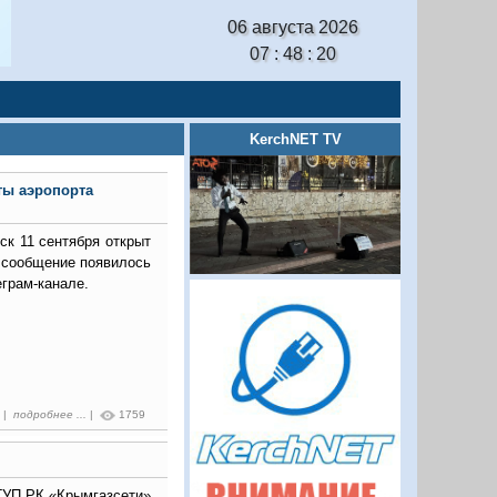
06 августа 2026
07 : 48 : 21
KerchNET TV
ты аэропорта
ск 11 сентября открыт
е сообщение появилось
еграм-канале.
7 |
подробнее ...
|
1759
ГУП РК «Крымгазсети»