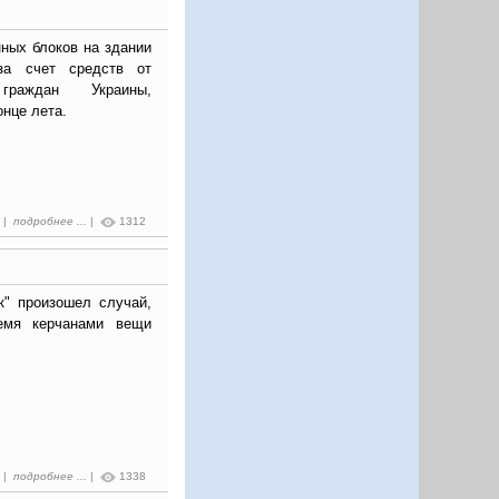
ных блоков на здании
за счет средств от
граждан Украины,
онце лета.
4 |
подробнее ...
|
1312
к" произошел случай,
емя керчанами вещи
0 |
подробнее ...
|
1338