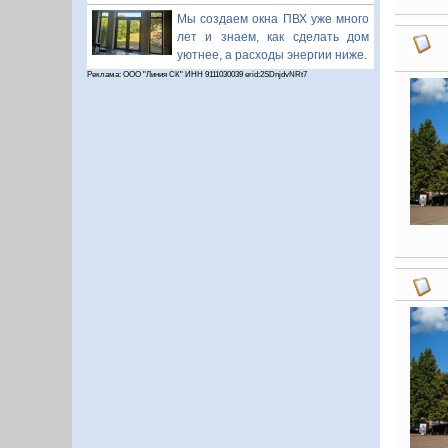
Мы создаем окна ПВХ уже много
лет и знаем, как сделать дом
уютнее, а расходы энергии ниже.
Реклама: ООО "Линия СК" ИНН 9111030039 erid:2SDnjdvNRt7