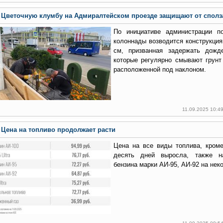
Цветочную клумбу на Адмиралтейском проезде защищают от сполза
По инициативе администрации п
колоннады возводится конструкция
см, призванная задержать дожд
которые регулярно смывают грунт
расположенной под наклоном.
11.09.2025 10:4
Цена на топливо продолжает расти
Цена на все виды топлива, кроме
десять дней выросла, также н
бензина марки АИ-95, АИ-92 на нек