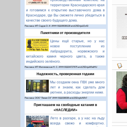
производственный комплекс на
территории Краснодарского края
и готовимся к открытию выставочного дома в
Краснодаре, где Вы сможете лично убедиться в
качестве своего будущего дома.
Реклама: ИП Седов О. И. ИНН 911100036130 erid:2SDnjeLEz43
Памятники от производителя
Цены ещё старые, но у нас
новое поступление из
лабрадорита, норвежского и
китайского камня черного цвета, а также
индийского зелёного.
Реклама: ИП Миляновская Н. С. ИНН:911104727675 erid:2SDnjeWbdHU
Надежность, проверенная годами
Мы создаем окна ПВХ уже много
лет и знаем, как сделать дом
уютнее, а расходы энергии ниже.
Реклама: ООО "Линия СК" ИНН 9111030039 erid:2SDnjdvNRt7
Приглашаем на свободные катания в
«НАСЛЕДИИ»
Лето в разгаре, а у нас на льду
всегда свежо и комфортно.