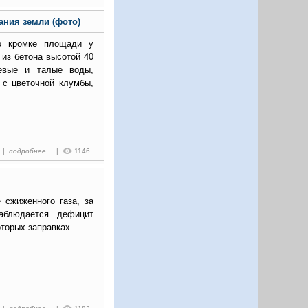
ния земли (фото)
о кромке площади у
 из бетона высотой 40
евые и талые воды,
 с цветочной клумбы,
9 |
подробнее ...
|
1146
 сжиженного газа, за
аблюдается дефицит
оторых заправках.