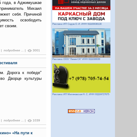
5 года, в Аджимушкае
приниматель Михаил
ожжет себя. Причиной
имость освободить
Реклама: ИП Седов О. И. ИНН 911100036130
ет своим.
1 |
подробнее ...
|
3001
Реклама: ООО "Линия СК" ИНН 9111030039
фестиваля
м. Дорога к победе"
 во Дворце культуры
Реклама: ИП Миляновская Н. С. ИНН 911104727675
0 |
подробнее ...
|
1039
ино» «На пути к