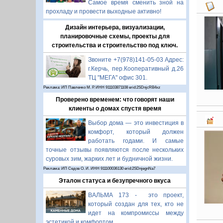
Самое время сменить зной на
прохладу и провести выходные активно!
Дизайн интерьера, визуализации,
планировочные схемы, проекты для
строительства и строительство под ключ.
Звоните +7(978)141-05-03 Адрес:
г.Керчь, пер.Кооперативный д.26
ТЦ "МЕГА" офис 301.
Реклама: ИП Павленко М. Р. ИНН 911103871108 erid:2SDnjcRB4xz
Проверено временем: что говорят наши
клиенты о домах спустя время
Выбор дома — это инвестиция в
комфорт, который должен
работать годами. И самые
точные отзывы появляются после нескольких
суровых зим, жарких лет и будничной жизни.
Реклама: ИП Седов О. И. ИНН 911100036130 erid:2SDnjegnNa7
Эталон статуса и безупречного вкуса
ВАЛЬМА 173 - это проект,
который создан для тех, кто не
идет на компромиссы между
эстетикой и комфортом.