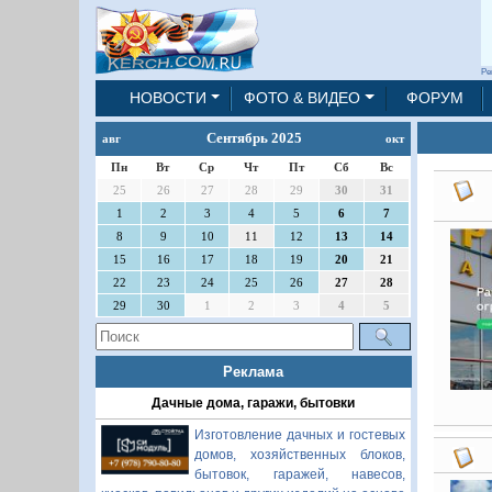
Ре
НОВОСТИ
ФОТО & ВИДЕО
ФОРУМ
Сентябрь 2025
авг
окт
Пн
Вт
Ср
Чт
Пт
Сб
Вс
25
26
27
28
29
30
31
1
2
3
4
5
6
7
8
9
10
11
12
13
14
15
16
17
18
19
20
21
22
23
24
25
26
27
28
29
30
1
2
3
4
5
Реклама
Дачные дома, гаражи, бытовки
Изготовление дачных и гостевых
домов, хозяйственных блоков,
бытовок, гаражей, навесов,