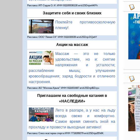
Реклама: ИП Седов О. И. ИНН 911100036130 erid:2SDnjenhKFh
Защитите себя и своих близких
Поклейте противоосколочную
пленку!
Реклама: ООО "Линия СК" ИНН 9111030039 erid:2SDnjcDQahY
Акции на массаж
Массаж — это не только
удовольствие, но и: снятие
напряжения и усталости;
расслабление мышц; улучшение
кровообращения; заряд бодрости и отличного
настроения.
Реклама: АО "Москва-Крым" ИНН 9111001687 erid:2SDnjdBZsyu
Приглашаем на свободные катания в
«НАСЛЕДИИ»
Лето в разгаре, а у нас на льду
всегда свежо и комфортно.
Самое время сменить зной на
прохладу и провести выходные активно!
Реклама: Союз мастеров спорта ИНН 7718289279 erid:2SDnje2Eh6K