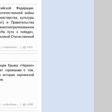
ийской Федерации,
отечественной войны
нистерства культуры
рт) и Правительства
нотеатрализованное
«На пути к победе»,
еликой Отечественной
5 |
подробнее ...
|
1011
нцев Крыма «Черкио»
ет горожанам о том,
в истории керченской
ия.
2 |
подробнее ...
|
1458