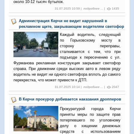
около 10-12 тысяч бутылок.
31.07.2025 10:59 |
подробнее ...
|
1435
Администрация Керчи не видит нарушений в
рекламном щите, закрывающем водителям светофор
Каждый водитель, следующий
по Горьковскому мосту в
сторону переправы,
сталкивается с тем, что при
подъезде к пересечению с ул.
Фурманова рекламная конструкция закрывает светофор
справа. При движении среди высоких авто в левом ряду
водитель не видит ни одного светофора вплоть до самого
перекрестка, что может привести к ДТП.
31.07.2025 10:14 |
подробнее ...
|
2047
В Керчи прокурор добивается наказания дропперов
Прокуратурой города Керчи
приняты меры по защите прав
потерпевшего по уголовному
делу о хищении денежных
средств с использованием