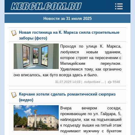
Новости за 31 июля 2025
Новая гостиница на К. Маркса сняла строительные
заборы (фото)
Проходя по улице К. Маркса,
любуемся новым зданием,
которое строят на пересечении с
Милицейским переулком.
Удивляемся тому, как органично
оно вписалось, как буто всегда здесь и было.
31.07.2025 14:03 |
подробнее ...
|
5548
Керчане хотели сделать романтический сюрприз
(видео)
Вчера вечером соседи,
проживающие по ул. Гайдара, 5,
наблюдали, как на подъехавшей
к подъезду вышке на пятый этаж
поднимают мужчину с букетом