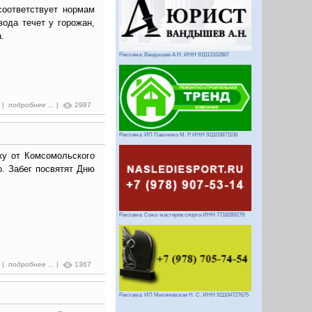
соответствует нормам
 вода течет у горожан,
.
Реклама: Вандышев А.Н. ИНН 911113162887
8 |
подробнее ...
|
2987
Реклама: ИП Павленко М. Р. ИНН 911103871108
ку от Комсомольского
. Забег посвятят Дню
Реклама: Союз мастеров спорта ИНН 7718289279
5 |
подробнее ...
|
1367
Реклама: ИП Миляновская Н. С. ИНН 911104727675