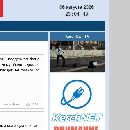
06 августа 2026
20 : 04 : 49
KerchNET TV
боты поддержал Фонд
ря чему было сделано
поездок не только по
4 |
подробнее ...
|
1584
дминистрации спилить