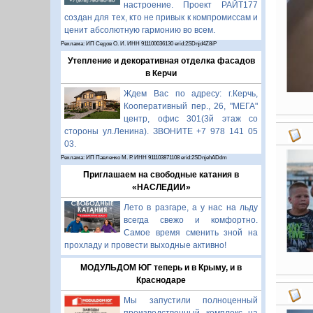
настроение. Проект РАЙТ177
создан для тех, кто не привык к компромиссам и
ценит абсолютную гармонию во всем.
Реклама: ИП Седов О. И. ИНН 911100036130 erid:2SDnjd4Z8iP
Утепление и декоративная отделка фасадов
в Керчи
Ждем Вас по адресу: г.Керчь,
Кооперативный пер., 26, "МЕГА"
центр, офис 301(3й этаж со
стороны ул.Ленина). ЗВОНИТЕ +7 978 141 05
03.
Реклама: ИП Павленко М. Р. ИНН 911103871108 erid:2SDnjehADdm
Приглашаем на свободные катания в
«НАСЛЕДИИ»
Лето в разгаре, а у нас на льду
всегда свежо и комфортно.
Самое время сменить зной на
прохладу и провести выходные активно!
МОДУЛЬДОМ ЮГ теперь и в Крыму, и в
Краснодаре
Мы запустили полноценный