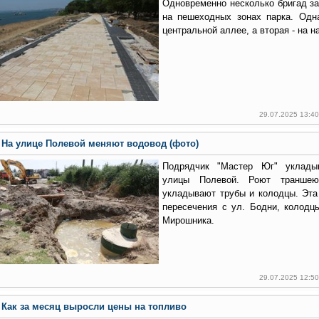
Одновременно несколько бригад за
на пешеходных зонах парка. Одн
центральной аллее, а вторая - на н
29.07.2025 13:4
На улице Полевой меняют водовод (фото)
Подрядчик "Мастер Юг" уклады
улицы Полевой. Роют траншею
укладывают трубы и колодцы. Эта
пересечения с ул. Бодни, колодц
Мирошника.
29.07.2025 12:5
Как за месяц выросли цены на топливо