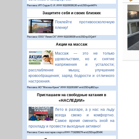
Реклама: ИП Седов О. И. ИНН 911100036130 erid:2SDnjenhKFh
Защитите себя и своих близких
Поклейте противоосколочную
пленку!
Реклама: ООО "Линия СК" ИНН 9111030039 erid:2SDnjcDQahY
Акции на массаж
Массаж — это не только
удовольствие, но и: снятие
напряжения и усталости;
расслабление мышц; улучшение
кровообращения; заряд бодрости и отличного
настроения.
Реклама: АО "Москва-Крым" ИНН 9111001687 erid:2SDnjdBZsyu
Приглашаем на свободные катания в
«НАСЛЕДИИ»
Лето в разгаре, а у нас на льду
всегда свежо и комфортно.
Самое время сменить зной на
прохладу и провести выходные активно!
Реклама: Союз мастеров спорта ИНН 7718289279 erid:2SDnje2Eh6K