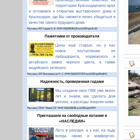
производственный комплекс на
территории Краснодарского края
и готовимся к открытию выставочного дома в
Краснодаре, где Вы сможете лично убедиться в
качестве своего будущего дома.
Реклама: ИП Седов О. И. ИНН 911100036130 erid:2SDnjeLEz43
Памятники от производителя
Цены ещё старые, но у нас
новое поступление из
лабрадорита, норвежского и
китайского камня черного цвета, а также
индийского зелёного.
Реклама: ИП Миляновская Н. С. ИНН:911104727675 erid:2SDnjeWbdHU
Надежность, проверенная годами
Мы создаем окна ПВХ уже много
лет и знаем, как сделать дом
уютнее, а расходы энергии ниже.
Реклама: ООО "Линия СК" ИНН 9111030039 erid:2SDnjdvNRt7
Приглашаем на свободные катания в
«НАСЛЕДИИ»
Лето в разгаре, а у нас на льду
всегда свежо и комфортно.