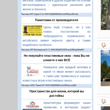
киосков, павильонов и других изделий на основе
металлокаркаса – идеальное решение для
жизни и бизнеса.
Реклама: ИП Седов О. И. ИНН 911100036130 erid:2SDnjcoMmXq
Памятники от производителя
Цены ещё старые, но у нас
новое поступление из
лабрадорита, норвежского и
китайского камня черного цвета, а также
индийского зелёного.
Реклама: ИП Миляновская Н. С. ИНН:911104727675 erid:2SDnjeWbdHU
Не покупайте пластиковые окна - пока Вы не
узнаете о них ВСЁ
Наверное уже каждый человек в
какой то мере может рассказать
о таких уже привычных и хорошо
известных всем пластиковых окнах.
Реклама: ООО "Линия СК" ИНН 9111030039 erid:2SDnjccooQW
Пространство для жизни, которой вы
достойны
Архитектура формирует наши
привычки, а интерьер задает