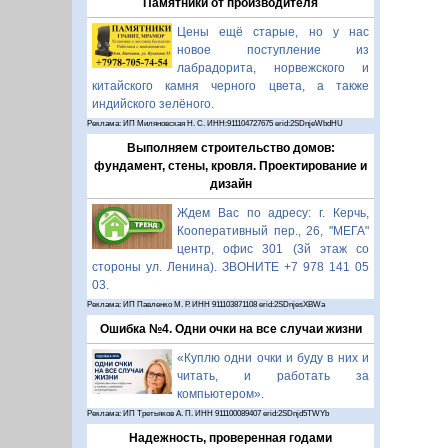
Памятники от производителя
Цены ещё старые, но у нас
новое поступление из
лабрадорита, норвежского и
китайского камня черного цвета, а также
индийского зелёного.
Реклама: ИП Миляновская Н. С. ИНН:911104727675 erid:2SDnjeWbdHU
Выполняем строительство домов:
фундамент, стены, кровля. Проектирование и
дизайн
Ждем Вас по адресу: г. Керчь,
Кооперативный пер., 26, "МЕГА"
центр, офис 301 (3й этаж со
стороны ул. Ленина). ЗВОНИТЕ +7 978 141 05
03.
Реклама: ИП Павленко М. Р. ИНН 911103871108 erid:2SDnjesXBWa
Ошибка №4. Одни очки на все случаи жизни
«Куплю одни очки и буду в них и
читать, и работать за
компьютером».
Реклама: ИП Третьяков А. П. ИНН 911100089407 erid:2SDnjd5TWYb
Надежность, проверенная годами