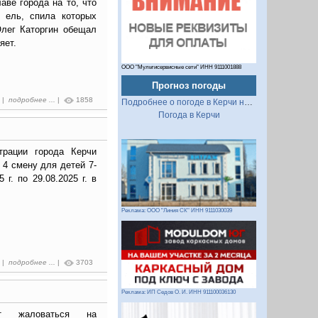
аве города на то, что
 ель, спила которых
Олег Каторгин обещал
яет.
ООО "Мультисервисные сети" ИНН 9111001888
Прогноз погоды
8 |
подробнее ...
|
1858
Подробнее о погоде в Керчи на 2 недели
Погода в Керчи
трации города Керчи
 4 смену для детей 7-
 г. по 29.08.2025 г. в
Реклама: ООО "Линия СК" ИНН 9111030039
7 |
подробнее ...
|
3703
Реклама: ИП Седов О. И. ИНН 911100036130
ют жаловаться на