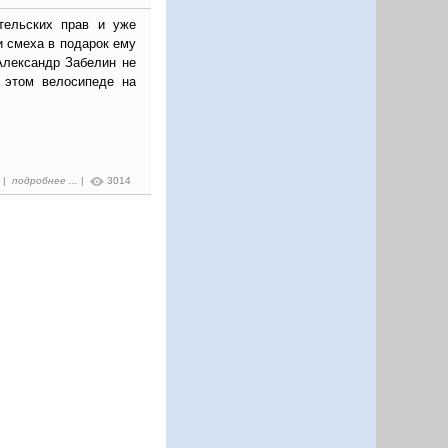
тельских прав и уже
и смеха в подарок ему
Александр Забелин не
 этом велосипеде на
3 |
подробнее ...
|
3014