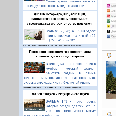
Самое время сменить зной на
прохладу и провести выходные активно!
Дизайн интерьера, визуализации,
планировочные схемы, проекты для
строительства и строительство под ключ.
Звоните +7(978)141-05-03 Адрес:
г.Керчь, пер.Кооперативный д.26
ТЦ "МЕГА" офис 301.
Реклама: ИП Павленко М. Р. ИНН 911103871108 erid:2SDnjcRB4xz
Проверено временем: что говорят наши
клиенты о домах спустя время
Выбор дома — это инвестиция в
комфорт, который должен
работать годами. И самые
точные отзывы появляются после нескольких
суровых зим, жарких лет и будничной жизни.
Реклама: ИП Седов О. И. ИНН 911100036130 erid:2SDnjegnNa7
Эталон статуса и безупречного вкуса
ВАЛЬМА 173 - это проект,
который создан для тех, кто не
идет на компромиссы между
эстетикой и комфортом.