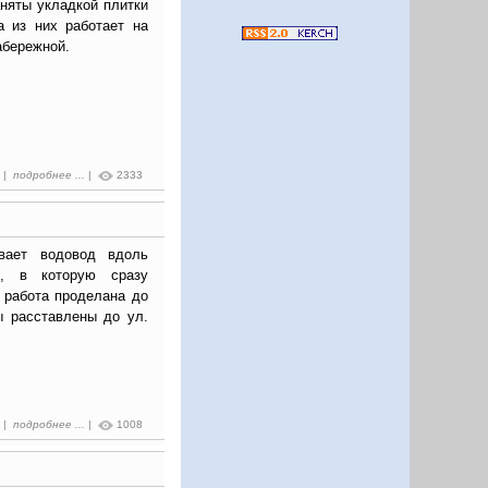
няты укладкой плитки
а из них работает на
абережной.
0 |
подробнее ...
|
2333
вает водовод вдоль
, в которую сразу
 работа проделана до
ы расставлены до ул.
0 |
подробнее ...
|
1008