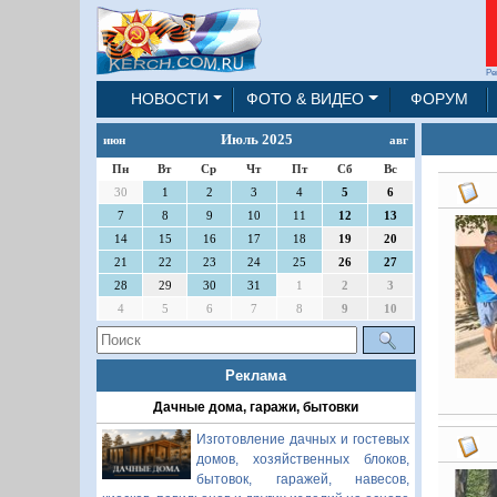
Ре
НОВОСТИ
ФОТО & ВИДЕО
ФОРУМ
Июль 2025
июн
авг
Пн
Вт
Ср
Чт
Пт
Сб
Вс
30
1
2
3
4
5
6
7
8
9
10
11
12
13
14
15
16
17
18
19
20
21
22
23
24
25
26
27
28
29
30
31
1
2
3
4
5
6
7
8
9
10
Реклама
Дачные дома, гаражи, бытовки
Изготовление дачных и гостевых
домов, хозяйственных блоков,
бытовок, гаражей, навесов,