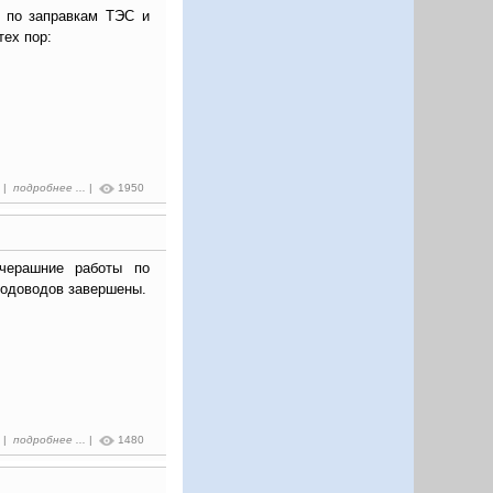
 по заправкам ТЭС и
тех пор:
5 |
подробнее ...
|
1950
черашние работы по
одоводов завершены.
0 |
подробнее ...
|
1480