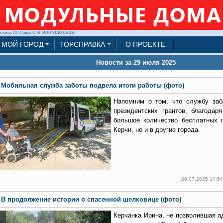
клама: ИП Седов О. И. ИНН 911100036130
МОЙ ГОРОД
ГОРСПРАВКА
О ПРОЕКТЕ
Новости за 29 июля 2025
Мобильная служба заботы подвела итоги работы (фото)
Напомним о том, что службу за
президентских грантов, благода
большое количество бесплатных 
Керчи, но и в другие города.
29.07.2025 14:5
В продолжение истории о спасенной шелковице (фото)
Керчанка Ирина, не позволившая а