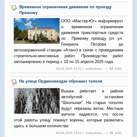
Временное ограничение движения по проезду
Прямому
ООО «Мастер-Юг» информирует
о временном ограничении
движения транспортных средств
по Прямому проезду (от ул.
Генерала Петрова до
автозаправочной станции «Атан») в связи с проведением
строительно-монтажных работ.
Производство работ
запланировано в период с 10 по 15 апреля 2025 года.
09.04.2025 13:21 |
подробнее ...
|
1260
На улице Орджоникидзе обрезают тополя
Вышка работает в районе
автобусной остановке
"Школьная". На старых тополях
будут обрезаны ветки. Местные
жители надеются, что после
этой работы улицу покинут вороны, которые развелись
здесь в большом количестве.
09.04.2025 13:14 |
подробнее ...
|
1430