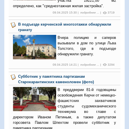
участка 19221,00 м2
определено, как "среднеэтажная жилая застройка".
09.04.2025 15:30 |
подробнее ...
|
3719
В подъезде керченской многоэтажки обнаружили
гранату
Вчера полицию и саперов
вызывали в дом по улице Льва
Толстого, где в подъезде
обнаружили гранату.
09.04.2025 14:21 |
подробнее ...
|
3294
Субботник у памятника партизанам
Старокарантинских каменоломен (фото)
В преддверии 81-й годовщины
освобождения Керчи от немецко-
фашистских захватчиков
студенты судомеханического
техникума во главе с
директором Иваном Петиным, а также депутатом
горсовета Павлом Шпехтом провели субботник у
памятника партизанам.