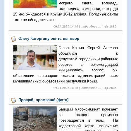
мокрого снега, гололед,
гололедица, заморозки, ветер до
25 м/с ожидаются в Крыму 10-12 апреля. Погодные сайты
тоже не обнадеживают.
09.04.2025 14:44 |
подробнее ...
|
1889
Олегу Каторгину опять выговор
Глава Крыма Сергей Аксенов
обратился к
депутатам городских и районных
советов с рекомендацией
инициировать вопрос об
объявлении выговоров главам администраций всех
муниципальных образований республики Крым.
09.04.2025 14:28 |
подробнее ...
|
2605
Прощай, промзона! (фото)
Бывший мясокомбинат исчезает
на глазах: промзона
превращается в плац. На
кадастровой карте назначение