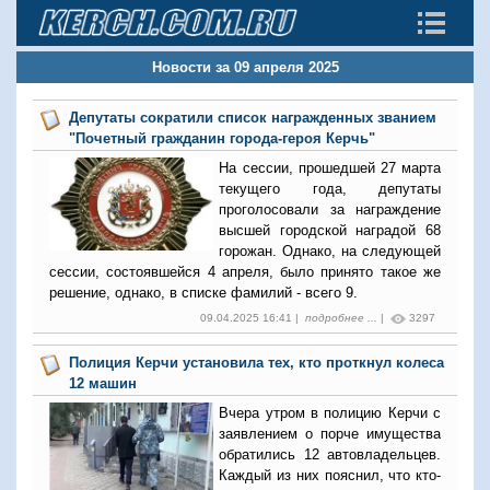
Новости за 09 апреля 2025
Депутаты сократили список награжденных званием
"Почетный гражданин города-героя Керчь"
На сессии, прошедшей 27 марта
текущего года, депутаты
проголосовали за награждение
высшей городской наградой 68
горожан. Однако, на следующей
сессии, состоявшейся 4 апреля, было принято такое же
решение, однако, в списке фамилий - всего 9.
09.04.2025 16:41 |
подробнее ...
|
3297
Полиция Керчи установила тех, кто проткнул колеса
12 машин
Вчера утром в полицию Керчи с
заявлением о порче имущества
обратились 12 автовладельцев.
Каждый из них пояснил, что кто-