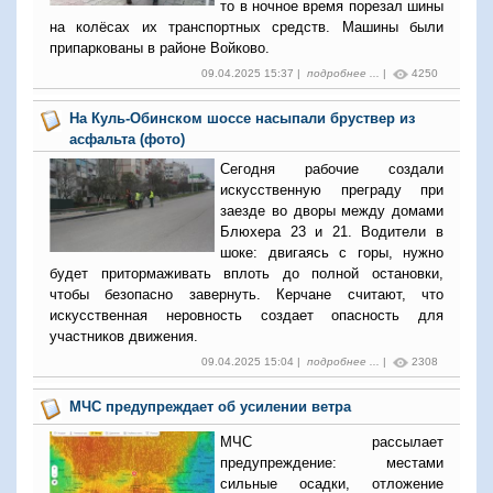
то в ночное время порезал шины
на колёсах их транспортных средств. Машины были
припаркованы в районе Войково.
09.04.2025 15:37 |
подробнее ...
|
4250
На Куль-Обинском шоссе насыпали бруствер из
асфальта (фото)
Сегодня рабочие создали
искусственную преграду при
заезде во дворы между домами
Блюхера 23 и 21. Водители в
шоке: двигаясь с горы, нужно
будет притормаживать вплоть до полной остановки,
чтобы безопасно завернуть. Керчане считают, что
искусственная неровность создает опасность для
участников движения.
09.04.2025 15:04 |
подробнее ...
|
2308
МЧС предупреждает об усилении ветра
МЧС рассылает
предупреждение: местами
сильные осадки, отложение