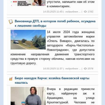
упустили, напишите нам об этом
в комментариях.
14.03.2025 11:45 |
подробнее ...
|
1782
Виновница ДТП, в котором погиб ребенок, осуждена
к лишению свободы
14 июля 2024 года женщина
управляя автомобилем марки
«Опель Виваро», двигалась по
автодороге «Керчь-Чистополье-
Новоотрадное», где допустила
изменение направления движения транспортного
средства в правую сторону обочины, наехав колесами на
грунтовую дорогу.
14.03.2025 11:37 |
подробнее ...
|
2576
Бюро находок Керчи: хозяйка банковской карты
нашлась
Вчера в редакцию принесли
карту, найденную аж в
Аршинцево, на улице
Архитектурной. Человек не