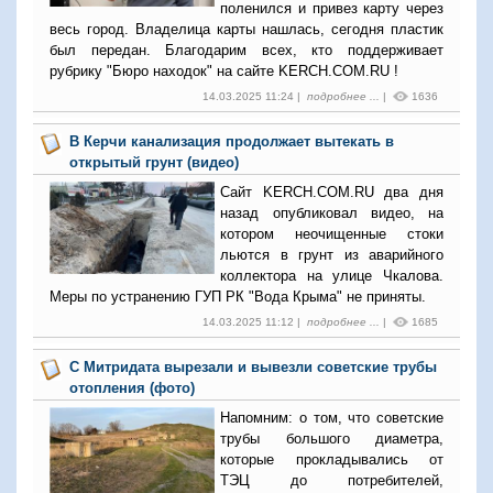
поленился и привез карту через
весь город. Владелица карты нашлась, сегодня пластик
был передан. Благодарим всех, кто поддерживает
рубрику "Бюро находок" на сайте KERCH.COM.RU !
14.03.2025 11:24 |
подробнее ...
|
1636
В Керчи канализация продолжает вытекать в
открытый грунт (видео)
Сайт KERCH.COM.RU два дня
назад опубликовал видео, на
котором неочищенные стоки
льются в грунт из аварийного
коллектора на улице Чкалова.
Меры по устранению ГУП РК "Вода Крыма" не приняты.
14.03.2025 11:12 |
подробнее ...
|
1685
С Митридата вырезали и вывезли советские трубы
отопления (фото)
Напомним: о том, что советские
трубы большого диаметра,
которые прокладывались от
ТЭЦ до потребителей,