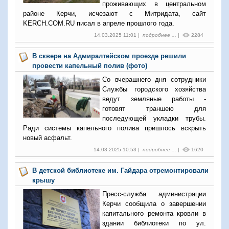
проживающих в центральном
районе Керчи, исчезают с Митридата, сайт
KERCH.COM.RU писал в апреле прошлого года.
14.03.2025 11:01 |
подробнее ...
|
2284
В сквере на Адмиралтейском проезде решили
провести капельный полив (фото)
Со вчерашнего дня сотрудники
Службы городского хозяйства
ведут земляные работы -
готовят траншею для
последующей укладки трубы.
Ради системы капельного полива пришлось вскрыть
новый асфальт.
14.03.2025 10:53 |
подробнее ...
|
1620
В детской библиотеке им. Гайдара отремонтировали
крышу
Пресс-служба администрации
Керчи сообщила о завершении
капитального ремонта кровли в
здании библиотеки по ул.