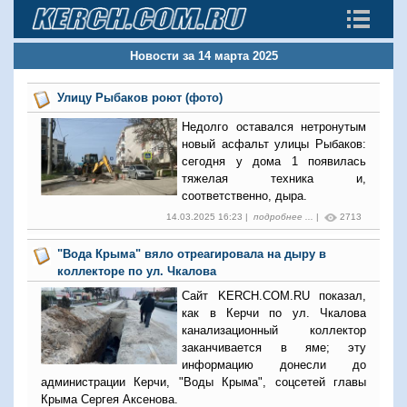
Новости за 14 марта 2025
Улицу Рыбаков роют (фото)
Недолго оставался нетронутым
новый асфальт улицы Рыбаков:
сегодня у дома 1 появилась
тяжелая техника и,
соответственно, дыра.
14.03.2025 16:23 |
подробнее ...
|
2713
"Вода Крыма" вяло отреагировала на дыру в
коллекторе по ул. Чкалова
Сайт KERCH.COM.RU показал,
как в Керчи по ул. Чкалова
канализационный коллектор
заканчивается в яме; эту
информацию донесли до
администрации Керчи, "Воды Крыма", соцсетей главы
Крыма Сергея Аксенова.