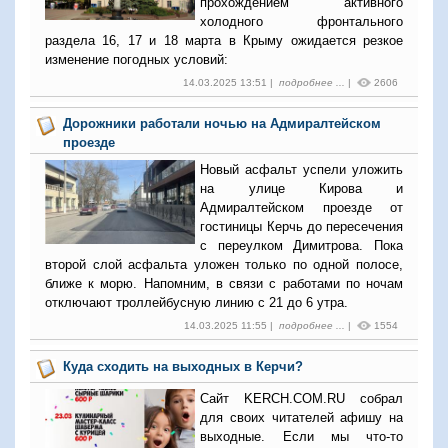
прохождением активного
холодного фронтального
раздела 16, 17 и 18 марта в Крыму ожидается резкое
изменение погодных условий:
14.03.2025 13:51 |
подробнее ...
|
2606
Дорожники работали ночью на Адмиралтейском
проезде
Новый асфальт успели уложить
на улице Кирова и
Адмиралтейском проезде от
гостиницы Керчь до пересечения
с переулком Димитрова. Пока
второй слой асфальта уложен только по одной полосе,
ближе к морю. Напомним, в связи с работами по ночам
отключают троллейбусную линию с 21 до 6 утра.
14.03.2025 11:55 |
подробнее ...
|
1554
Куда сходить на выходных в Керчи?
Сайт KERCH.COM.RU собрал
для своих читателей афишу на
выходные. Если мы что-то