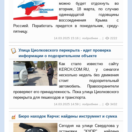
можно будет отдохнуть во
вторник, 18 марта, по случаю
одиннадцатой годовщины
воссоединения Крыма с
Россией. Поработать придется в понедельник, среду-
пятницу.
14.03.2025 15:16 |
подробнее ...
|
2222
Улица Циолковского перекрыта - идет проверка
информации о подозрительном объекте
Как стало известно сайту
KERCH.COM.RU, у синагоги
несколько недель без движения
стоит подозрительный
автомобиль. Правоохранители
проверяют его принадлежность. Пока улица Циолковского
перекрыта для пешеходов и транспорта.
14.03.2025 14:59 |
подробнее ...
|
3432
Бюро находок Керчи: найдены инструмент и сумка
Сегодня на улице Свердлова у
остановки "КУОР" найдена