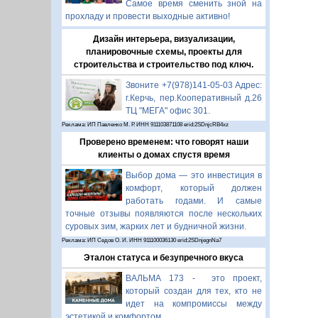
Самое время сменить зной на
прохладу и провести выходные активно!
Дизайн интерьера, визуализации,
планировочные схемы, проекты для
строительства и строительство под ключ.
Звоните +7(978)141-05-03 Адрес:
г.Керчь, пер.Кооперативный д.26
ТЦ "МЕГА" офис 301.
Реклама: ИП Павленко М. Р. ИНН 911103871108 erid:2SDnjcRB4xz
Проверено временем: что говорят наши
клиенты о домах спустя время
Выбор дома — это инвестиция в
комфорт, который должен
работать годами. И самые
точные отзывы появляются после нескольких
суровых зим, жарких лет и будничной жизни.
Реклама: ИП Седов О. И. ИНН 911100036130 erid:2SDnjegnNa7
Эталон статуса и безупречного вкуса
ВАЛЬМА 173 - это проект,
который создан для тех, кто не
идет на компромиссы между
эстетикой и комфортом.