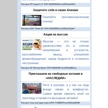
Реклама: ИП Седов О. И. ИНН 911100036130 erid:2SDnjenhKFh
Защитите себя и своих близких
Поклейте противоосколочную
пленку!
Реклама: ООО "Линия СК" ИНН 9111030039 erid:2SDnjcDQahY
Акции на массаж
Массаж — это не только
удовольствие, но и: снятие
напряжения и усталости;
расслабление мышц; улучшение
кровообращения; заряд бодрости и отличного
настроения.
Реклама: АО "Москва-Крым" ИНН 9111001687 erid:2SDnjdBZsyu
Приглашаем на свободные катания в
«НАСЛЕДИИ»
Лето в разгаре, а у нас на льду
всегда свежо и комфортно.
Самое время сменить зной на
прохладу и провести выходные активно!
Реклама: Союз мастеров спорта ИНН 7718289279 erid:2SDnje2Eh6K