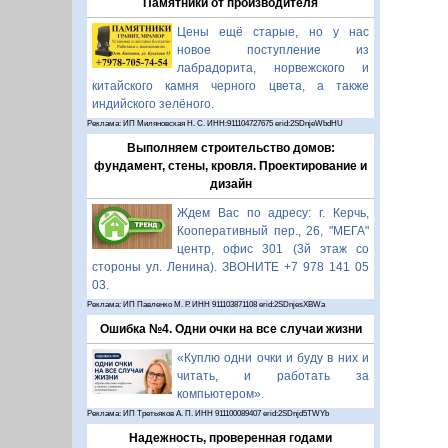
Памятники от производителя
Цены ещё старые, но у нас
новое поступление из
лабрадорита, норвежского и
китайского камня черного цвета, а также
индийского зелёного.
Реклама: ИП Миляновская Н. С. ИНН:911104727675 erid:2SDnjeWbdHU
Выполняем строительство домов:
фундамент, стены, кровля. Проектирование и
дизайн
Ждем Вас по адресу: г. Керчь,
Кооперативный пер., 26, "МЕГА"
центр, офис 301 (3й этаж со
стороны ул. Ленина). ЗВОНИТЕ +7 978 141 05
03.
Реклама: ИП Павленко М. Р. ИНН 911103871108 erid:2SDnjesXBWa
Ошибка №4. Одни очки на все случаи жизни
«Куплю одни очки и буду в них и
читать, и работать за
компьютером».
Реклама: ИП Третьяков А. П. ИНН 911100089407 erid:2SDnjd5TWYb
Надежность, проверенная годами