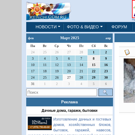
Ре
НОВОСТИ
ФОТО & ВИДЕО
ФОРУМ
Март 2025
фев
апр
Пн
Вт
Ср
Чт
Пт
Сб
Вс
24
25
26
27
28
1
2
3
4
5
6
7
8
9
10
11
12
13
14
15
16
17
18
19
20
21
22
23
24
25
26
27
28
29
30
31
1
2
3
4
5
6
Реклама
Дачные дома, гаражи, бытовки
Изготовление дачных и гостевых
домов, хозяйственных блоков,
бытовок, гаражей, навесов,