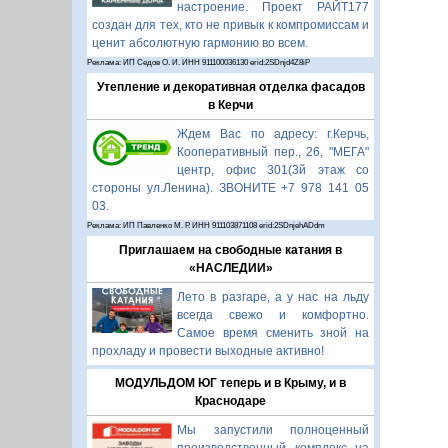
настроение. Проект РАЙТ177
создан для тех, кто не привык к компромиссам и
ценит абсолютную гармонию во всем.
Реклама: ИП Седов О. И. ИНН 911100036130 erid:2SDnjd4Z8iP
Утепление и декоративная отделка фасадов
в Керчи
Ждем Вас по адресу: г.Керчь,
Кооперативный пер., 26, "МЕГА"
центр, офис 301(3й этаж со
стороны ул.Ленина). ЗВОНИТЕ +7 978 141 05
03.
Реклама: ИП Павленко М. Р. ИНН 911103871108 erid:2SDnjehADdm
Приглашаем на свободные катания в
«НАСЛЕДИИ»
Лето в разгаре, а у нас на льду
всегда свежо и комфортно.
Самое время сменить зной на
прохладу и провести выходные активно!
МОДУЛЬДОМ ЮГ теперь и в Крыму, и в
Краснодаре
Мы запустили полноценный