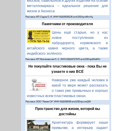
киосков, павильонов и других изделий на основе
металлокаркаса – идеальное решение для
жизни и бизнеса.
Реклама: ИП Седов О. И. ИНН 911100036130 erid:2SDnjcoMmXq
Памятники от производителя
Цены ещё старые, но у нас
новое поступление из
лабрадорита, норвежского и
китайского камня черного цвета, а также
индийского зелёного.
Реклама: ИП Миляновская Н. С. ИНН:911104727675 erid:2SDnjeWbdHU
Не покупайте пластиковые окна - пока Вы не
узнаете о них ВСЁ
Наверное уже каждый человек в
какой то мере может рассказать
о таких уже привычных и хорошо
известных всем пластиковых окнах.
Реклама: ООО "Линия СК" ИНН 9111030039 erid:2SDnjccooQW
Пространство для жизни, которой вы
достойны
Архитектура формирует наши
привычки, а интерьер задает