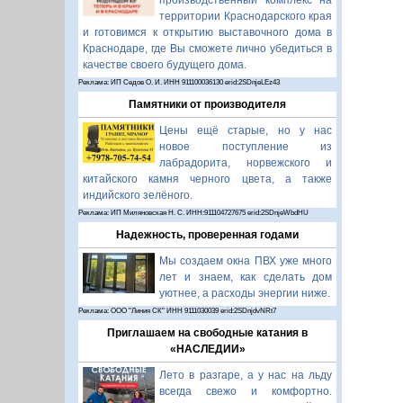
производственный комплекс на
территории Краснодарского края
и готовимся к открытию выставочного дома в
Краснодаре, где Вы сможете лично убедиться в
качестве своего будущего дома.
Реклама: ИП Седов О. И. ИНН 911100036130 erid:2SDnjeLEz43
Памятники от производителя
Цены ещё старые, но у нас
новое поступление из
лабрадорита, норвежского и
китайского камня черного цвета, а также
индийского зелёного.
Реклама: ИП Миляновская Н. С. ИНН:911104727675 erid:2SDnjeWbdHU
Надежность, проверенная годами
Мы создаем окна ПВХ уже много
лет и знаем, как сделать дом
уютнее, а расходы энергии ниже.
Реклама: ООО "Линия СК" ИНН 9111030039 erid:2SDnjdvNRt7
Приглашаем на свободные катания в
«НАСЛЕДИИ»
Лето в разгаре, а у нас на льду
всегда свежо и комфортно.