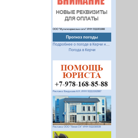
ООО "Мультисервисные сети" ИНН 9111001888
Прогноз погоды
Подробнее о погоде в Керчи на 2 недели
Погода в Керчи
Реклама: Вандышев А.Н. ИНН 911113162887
Реклама: ООО "Линия СК" ИНН 9111030039