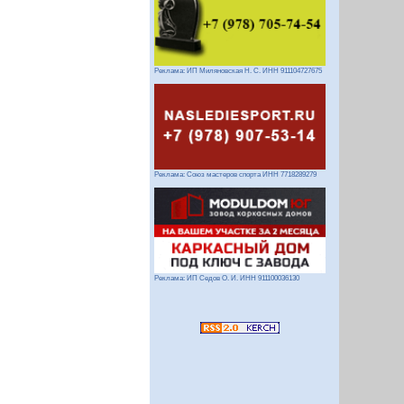
Реклама: ИП Миляновская Н. С. ИНН 911104727675
Реклама: Союз мастеров спорта ИНН 7718289279
Реклама: ИП Седов О. И. ИНН 911100036130