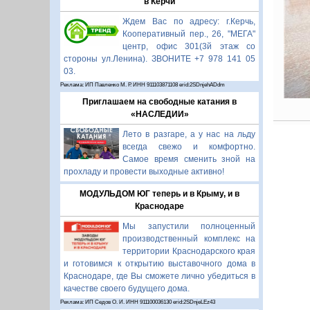
в Керчи
Ждем Вас по адресу: г.Керчь,
Кооперативный пер., 26, "МЕГА"
центр, офис 301(3й этаж со
стороны ул.Ленина). ЗВОНИТЕ +7 978 141 05
03.
Реклама: ИП Павленко М. Р. ИНН 911103871108 erid:2SDnjehADdm
Приглашаем на свободные катания в
«НАСЛЕДИИ»
Лето в разгаре, а у нас на льду
всегда свежо и комфортно.
Самое время сменить зной на
прохладу и провести выходные активно!
МОДУЛЬДОМ ЮГ теперь и в Крыму, и в
Краснодаре
Мы запустили полноценный
производственный комплекс на
территории Краснодарского края
и готовимся к открытию выставочного дома в
Краснодаре, где Вы сможете лично убедиться в
качестве своего будущего дома.
Реклама: ИП Седов О. И. ИНН 911100036130 erid:2SDnjeLEz43