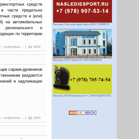
транспортных средств
 в части предельно
тных средств и (или)
ей) на автомобильных
Реклама: Союз мастеров спорта ИНН 7718289279
я регионального и
одящих по территории
6 |
подробнее ...
|
1854
Реклама: ООО "Линия СК" ИНН 9111030039
цев сараев-дровников
ственникам раздаются
роений в надлежащее
Реклама: ИП Миляновская Н. С. ИНН 911104727675
5 |
подробнее ...
|
2353