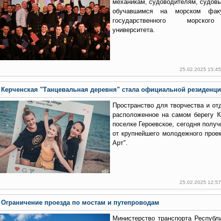
механикам, судоводителям, судовы
обучавшимся на морском факу
государственного морского
университета.
25.02.2025 15:4
Керченская "Танцевальная деревня" стала официальной резиденци
Пространство для творчества и отд
расположенное на самом берегу К
поселке Героевское, сегодня полу
от крупнейшего молодежного проек
Арт".
25.02.2025 12:5
Ограничение проезда по мостам и путепроводам
Министерство транспорта Респуб