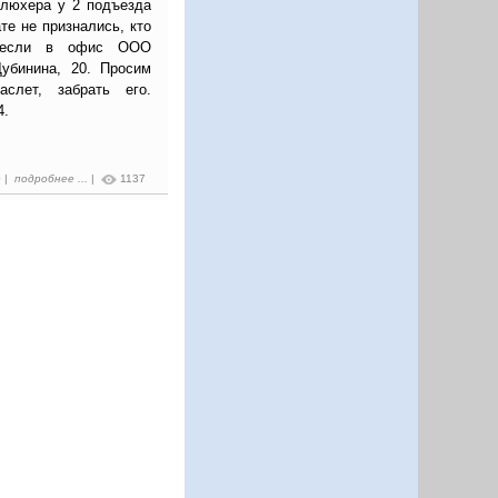
Блюхера у 2 подъезда
те не признались, кто
инесли в офис ООО
Дубинина, 20. Просим
аслет, забрать его.
4.
0 |
подробнее ...
|
1137