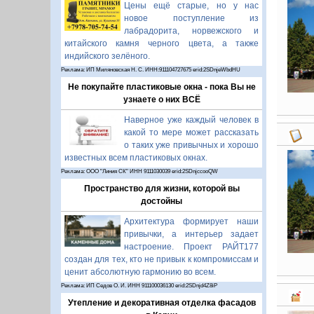
Цены ещё старые, но у нас
новое поступление из
лабрадорита, норвежского и
китайского камня черного цвета, а также
индийского зелёного.
Реклама: ИП Миляновская Н. С. ИНН:911104727675 erid:2SDnjeWbdHU
Не покупайте пластиковые окна - пока Вы не
узнаете о них ВСЁ
Наверное уже каждый человек в
какой то мере может рассказать
о таких уже привычных и хорошо
известных всем пластиковых окнах.
Реклама: ООО "Линия СК" ИНН 9111030039 erid:2SDnjccooQW
Пространство для жизни, которой вы
достойны
Архитектура формирует наши
привычки, а интерьер задает
настроение. Проект РАЙТ177
создан для тех, кто не привык к компромиссам и
ценит абсолютную гармонию во всем.
Реклама: ИП Седов О. И. ИНН 911100036130 erid:2SDnjd4Z8iP
Утепление и декоративная отделка фасадов