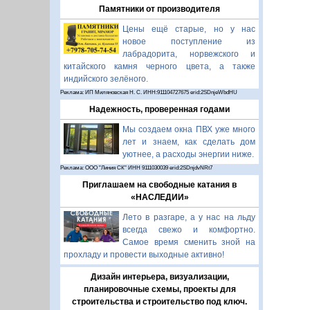
Памятники от производителя
Цены ещё старые, но у нас
новое поступление из
лабрадорита, норвежского и
китайского камня черного цвета, а также
индийского зелёного.
Реклама: ИП Миляновская Н. С. ИНН:911104727675 erid:2SDnjeWbdHU
Надежность, проверенная годами
Мы создаем окна ПВХ уже много
лет и знаем, как сделать дом
уютнее, а расходы энергии ниже.
Реклама: ООО "Линия СК" ИНН 9111030039 erid:2SDnjdvNRt7
Приглашаем на свободные катания в
«НАСЛЕДИИ»
Лето в разгаре, а у нас на льду
всегда свежо и комфортно.
Самое время сменить зной на
прохладу и провести выходные активно!
Дизайн интерьера, визуализации,
планировочные схемы, проекты для
строительства и строительство под ключ.