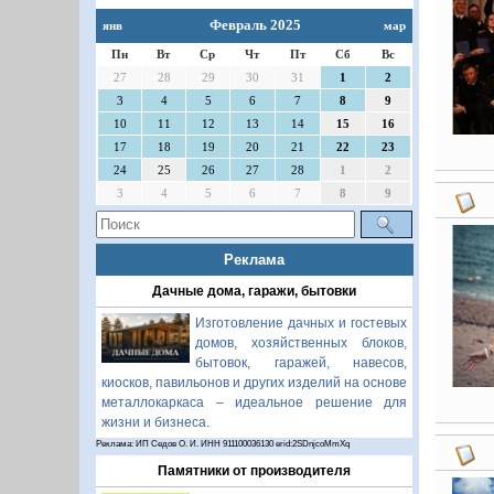
Февраль 2025
янв
мар
Пн
Вт
Ср
Чт
Пт
Сб
Вс
27
28
29
30
31
1
2
3
4
5
6
7
8
9
10
11
12
13
14
15
16
17
18
19
20
21
22
23
24
25
26
27
28
1
2
3
4
5
6
7
8
9
Реклама
Дачные дома, гаражи, бытовки
Изготовление дачных и гостевых
домов, хозяйственных блоков,
бытовок, гаражей, навесов,
киосков, павильонов и других изделий на основе
металлокаркаса – идеальное решение для
жизни и бизнеса.
Реклама: ИП Седов О. И. ИНН 911100036130 erid:2SDnjcoMmXq
Памятники от производителя