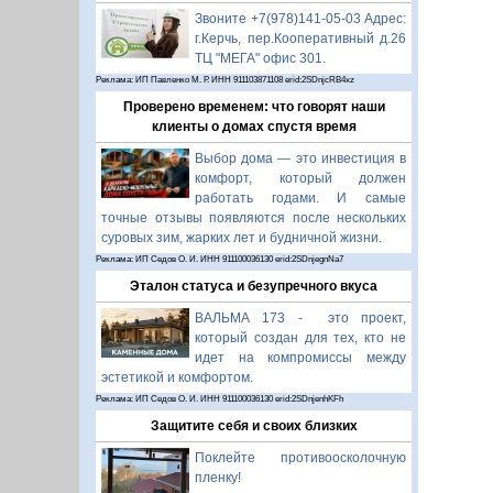
Звоните +7(978)141-05-03 Адрес:
г.Керчь, пер.Кооперативный д.26
ТЦ "МЕГА" офис 301.
Реклама: ИП Павленко М. Р. ИНН 911103871108 erid:2SDnjcRB4xz
Проверено временем: что говорят наши
клиенты о домах спустя время
Выбор дома — это инвестиция в
комфорт, который должен
работать годами. И самые
точные отзывы появляются после нескольких
суровых зим, жарких лет и будничной жизни.
Реклама: ИП Седов О. И. ИНН 911100036130 erid:2SDnjegnNa7
Эталон статуса и безупречного вкуса
ВАЛЬМА 173 - это проект,
который создан для тех, кто не
идет на компромиссы между
эстетикой и комфортом.
Реклама: ИП Седов О. И. ИНН 911100036130 erid:2SDnjenhKFh
Защитите себя и своих близких
Поклейте противоосколочную
пленку!