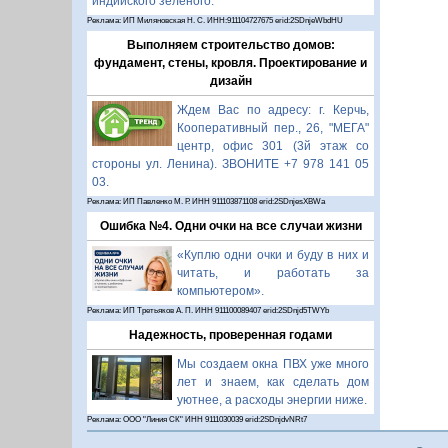
индийского зелёного.
Реклама: ИП Миляновская Н. С. ИНН:911104727675 erid:2SDnjeWbdHU
Выполняем строительство домов:
фундамент, стены, кровля. Проектирование и
дизайн
Ждем Вас по адресу: г. Керчь,
Кооперативный пер., 26, "МЕГА"
центр, офис 301 (3й этаж со
стороны ул. Ленина). ЗВОНИТЕ +7 978 141 05
03.
Реклама: ИП Павленко М. Р. ИНН 911103871108 erid:2SDnjesXBWa
Ошибка №4. Одни очки на все случаи жизни
«Куплю одни очки и буду в них и
читать, и работать за
компьютером».
Реклама: ИП Третьяков А. П. ИНН 911100089407 erid:2SDnjd5TWYb
Надежность, проверенная годами
Мы создаем окна ПВХ уже много
лет и знаем, как сделать дом
уютнее, а расходы энергии ниже.
Реклама: ООО "Линия СК" ИНН 9111030039 erid:2SDnjdvNRt7