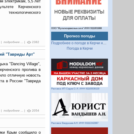
м электрикам, 5,5 лет
льтете Керченского
 технологического
ООО "Мультисервисные сети" ИНН 9111001888
Прогноз погоды
5 |
подробнее ...
|
2382
Подробнее о погоде в Керчи на 2 недели
Погода в Керчи
ей "Тавриды Арт"
ыха "Dancing Village",
ерченского пролива в
чило отличную новость
та в России "Таврида
Реклама: ИП Седов О. И. ИНН 911100036130
7 |
подробнее ...
|
2054
Реклама: Вандышев А.Н. ИНН 911113162887
лики Крым сообщило о