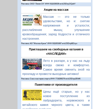
Реклама: ООО "Линия СК" ИНН 9111030039 erid:2SDnjcDQahY
Акции на массаж
Массаж — это не только
удовольствие, но и: снятие
напряжения и усталости;
расслабление мышц; улучшение
кровообращения; заряд бодрости и отличного
настроения.
Реклама: АО "Москва-Крым" ИНН 9111001687 erid:2SDnjdBZsyu
Приглашаем на свободные катания в
«НАСЛЕДИИ»
Лето в разгаре, а у нас на льду
всегда свежо и комфортно.
Самое время сменить зной на
прохладу и провести выходные активно!
Реклама: Союз мастеров спорта ИНН 7718289279 erid:2SDnje2Eh6K
Памятники от производителя
Цены ещё старые, но у нас
новое поступление из
лабрадорита, норвежского и
китайского камня черного цвета, а также