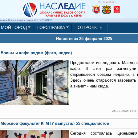
клама: Союз мастеров спорта ИНН 7718289279
МОЙ ГОРОД
ГОРСПРАВКА
О ПРОЕКТЕ
Новости за 25 февраля 2025
Блины и кофе рядом (фото, видео)
Продолжаем исследовать Маслени
кафе. В этот раз заглянул
открывшееся совсем недавно, в 
Здесь очень стараются завоевать 
а значит - нам сюда.
25.02.2025 16:3
Морской факультет КГМТУ выпустил 55 специалистов
Сегодня состоялась церемони