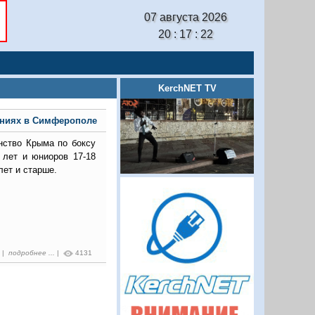
07 августа 2026
20 : 17 : 23
KerchNET TV
аниях в Симферополе
нство Крыма по боксу
8 лет и юниоров 17-18
лет и старше.
9 |
подробнее ...
|
4131