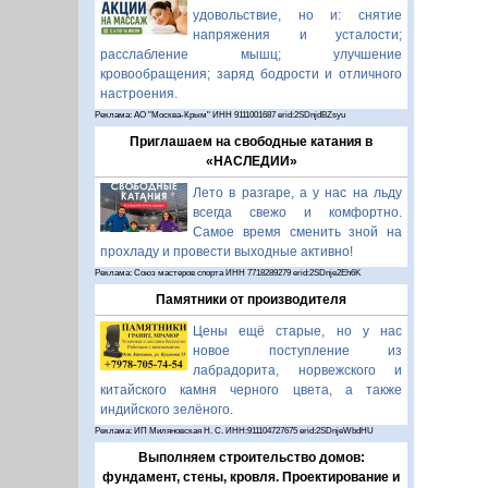
удовольствие, но и: снятие
напряжения и усталости;
расслабление мышц; улучшение
кровообращения; заряд бодрости и отличного
настроения.
Реклама: АО "Москва-Крым" ИНН 9111001687 erid:2SDnjdBZsyu
Приглашаем на свободные катания в
«НАСЛЕДИИ»
Лето в разгаре, а у нас на льду
всегда свежо и комфортно.
Самое время сменить зной на
прохладу и провести выходные активно!
Реклама: Союз мастеров спорта ИНН 7718289279 erid:2SDnje2Eh6K
Памятники от производителя
Цены ещё старые, но у нас
новое поступление из
лабрадорита, норвежского и
китайского камня черного цвета, а также
индийского зелёного.
Реклама: ИП Миляновская Н. С. ИНН:911104727675 erid:2SDnjeWbdHU
Выполняем строительство домов:
фундамент, стены, кровля. Проектирование и