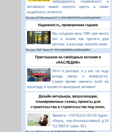
лабрадорита, норвежского и
китайского камня черного цвета, а также
индийского зелёного.
Реклама: ИП Миляновская Н. С. ИНН:911104727675 erid:2SDnjeWbdHU
Надежность, проверенная годами
Мы создаем окна ПВХ уже много
лет и знаем, как сделать дом
уютнее, а расходы энергии ниже.
Реклама: ООО "Линия СК" ИНН 9111030039 erid:2SDnjdvNRt7
Приглашаем на свободные катания в
«НАСЛЕДИИ»
Лето в разгаре, а у нас на льду
всегда свежо и комфортно.
Самое время сменить зной на
прохладу и провести выходные активно!
Дизайн интерьера, визуализации,
планировочные схемы, проекты для
строительства и строительство под ключ.
Звоните +7(978)141-05-03 Адрес:
г.Керчь, пер.Кооперативный д.26
ТЦ "МЕГА" офис 301.
Реклама: ИП Павленко М. Р. ИНН 911103871108 erid:2SDnjcRB4xz