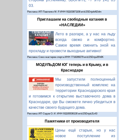
стороны ул.Ленина). ЗВОНИТЕ +7 978 141 05
03.
Реклама: ИП Павленко М. Р. ИНН 911103871108 erid:2SDnjehADdm
Приглашаем на свободные катания в
«НАСЛЕДИИ»
Лето в разгаре, а у нас на льду
всегда свежо и комфортно.
Самое время сменить зной на
прохладу и провести выходные активно!
Реклама: Союз мастеров спорта ИНН 7718289279 erid:2SDnje2Eh6K
МОДУЛЬДОМ ЮГ теперь и в Крыму, и в
Краснодаре
Мы запустили полноценный
производственный комплекс на
территории Краснодарского края
и готовимся к открытию выставочного дома в
Краснодаре, где Вы сможете лично убедиться в
качестве своего будущего дома.
Реклама: ИП Седов О. И. ИНН 911100036130 erid:2SDnjeLEz43
Памятники от производителя
Цены ещё старые, но у нас
новое поступление из