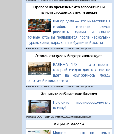
Проверено временем: что говорят наши
клиенты о домах спустя время
Выбор дома — это инвестиция в
комфорт, который должен
работать годами. И самые
точные отзывы появляются после нескольких
суровых зим, жарких лет и будничной жизни.
Реклама: ИП Седов О. И. ИНН 911100036130 erid:2SDnjegnNa7
Эталон статуса и безупречного вкуса
ВАЛЬМА 173 - это проект,
который создан для тех, кто не
идет на компромиссы между
эстетикой и комфортом.
Реклама: ИП Седов О. И. ИНН 911100036130 erid:2SDnjenhKFh
Защитите себя и своих близких
Поклейте противоосколочную
пленку!
Реклама: ООО "Линия СК" ИНН 9111030039 erid:2SDnjcDQahY
Акции на массаж
Массаж — это не только