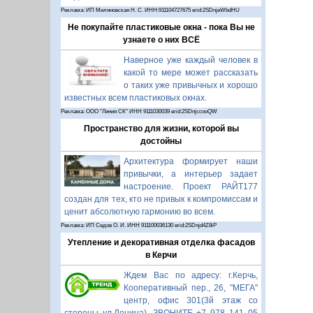
Реклама: ИП Миляновская Н. С. ИНН:911104727675 erid:2SDnjeWbdHU
Не покупайте пластиковые окна - пока Вы не
узнаете о них ВСЁ
Наверное уже каждый человек в
какой то мере может рассказать
о таких уже привычных и хорошо
известных всем пластиковых окнах.
Реклама: ООО "Линия СК" ИНН 9111030039 erid:2SDnjccooQW
Пространство для жизни, которой вы
достойны
Архитектура формирует наши
привычки, а интерьер задает
настроение. Проект РАЙТ177
создан для тех, кто не привык к компромиссам и
ценит абсолютную гармонию во всем.
Реклама: ИП Седов О. И. ИНН 911100036130 erid:2SDnjd4Z8iP
Утепление и декоративная отделка фасадов
в Керчи
Ждем Вас по адресу: г.Керчь,
Кооперативный пер., 26, "МЕГА"
центр, офис 301(3й этаж со