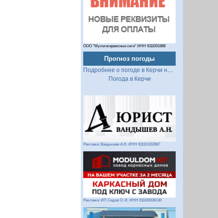
ООО "Мультисервисные сети" ИНН 9111001888
Прогноз погоды
Подробнее о погоде в Керчи на 2 недели
Погода в Керчи
Реклама: Вандышев А.Н. ИНН 911113162887
Реклама: ИП Седов О. И. ИНН 911100036130