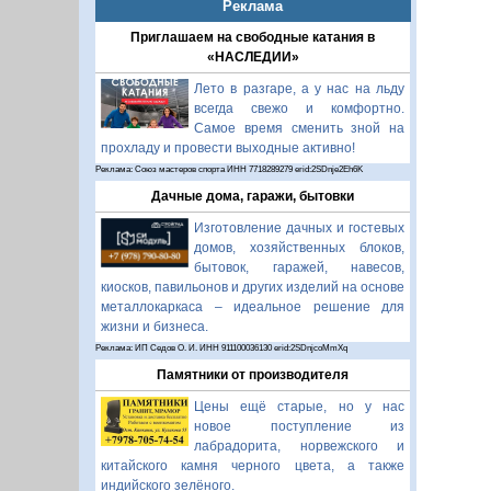
Реклама
Приглашаем на свободные катания в
«НАСЛЕДИИ»
Лето в разгаре, а у нас на льду
всегда свежо и комфортно.
Самое время сменить зной на
прохладу и провести выходные активно!
Реклама: Союз мастеров спорта ИНН 7718289279 erid:2SDnje2Eh6K
Дачные дома, гаражи, бытовки
Изготовление дачных и гостевых
домов, хозяйственных блоков,
бытовок, гаражей, навесов,
киосков, павильонов и других изделий на основе
металлокаркаса – идеальное решение для
жизни и бизнеса.
Реклама: ИП Седов О. И. ИНН 911100036130 erid:2SDnjcoMmXq
Памятники от производителя
Цены ещё старые, но у нас
новое поступление из
лабрадорита, норвежского и
китайского камня черного цвета, а также
индийского зелёного.