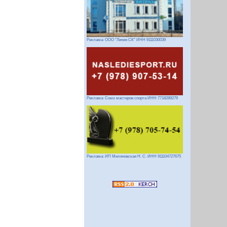
Реклама: ООО "Линия СК" ИНН 9111030039
Реклама: Союз мастеров спорта ИНН 7718289279
Реклама: ИП Миляновская Н. С. ИНН 911104727675