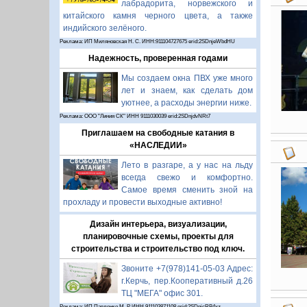
лабрадорита, норвежского и
китайского камня черного цвета, а также
индийского зелёного.
Реклама: ИП Миляновская Н. С. ИНН:911104727675 erid:2SDnjeWbdHU
Надежность, проверенная годами
Мы создаем окна ПВХ уже много
лет и знаем, как сделать дом
уютнее, а расходы энергии ниже.
Реклама: ООО "Линия СК" ИНН 9111030039 erid:2SDnjdvNRt7
Приглашаем на свободные катания в
«НАСЛЕДИИ»
Лето в разгаре, а у нас на льду
всегда свежо и комфортно.
Самое время сменить зной на
прохладу и провести выходные активно!
Дизайн интерьера, визуализации,
планировочные схемы, проекты для
строительства и строительство под ключ.
Звоните +7(978)141-05-03 Адрес:
г.Керчь, пер.Кооперативный д.26
ТЦ "МЕГА" офис 301.
Реклама: ИП Павленко М. Р. ИНН 911103871108 erid:2SDnjcRB4xz