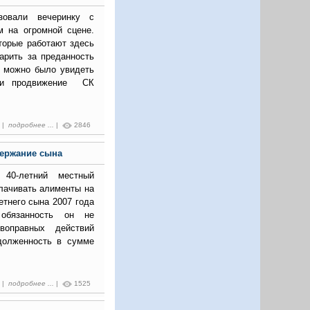
зовали вечеринку с
м на огромной сцене.
торые работают здесь
арить за преданность
а можно было увидеть
е и продвижение СК
2 |
подробнее ...
|
2846
держание сына
 40-летний местный
лачивать алименты на
тнего сына 2007 года
 обязанность он не
воправных действий
долженность в сумме
0 |
подробнее ...
|
1525