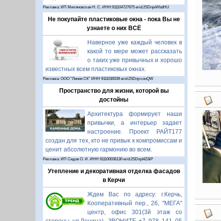
Реклама: ИП Миляновская Н. С. ИНН:911104727675 erid:2SDnjeWbdHU
Не покупайте пластиковые окна - пока Вы не
узнаете о них ВСЁ
Наверное уже каждый человек в
какой то мере может рассказать
о таких уже привычных и хорошо
известных всем пластиковых окнах.
Реклама: ООО "Линия СК" ИНН 9111030039 erid:2SDnjccooQW
Пространство для жизни, которой вы
достойны
Архитектура формирует наши
привычки, а интерьер задает
настроение. Проект РАЙТ177
создан для тех, кто не привык к компромиссам и
ценит абсолютную гармонию во всем.
Реклама: ИП Седов О. И. ИНН 911100036130 erid:2SDnjd4Z8iP
Утепление и декоративная отделка фасадов
в Керчи
Ждем Вас по адресу: г.Керчь,
Кооперативный пер., 26, "МЕГА"
центр, офис 301(3й этаж со