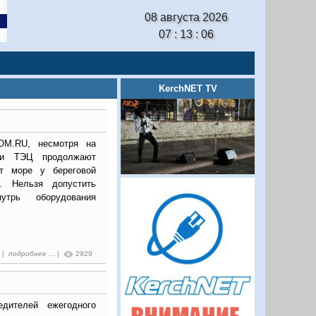
08 августа 2026
07 : 13 : 07
KerchNET TV
OM.RU, несмотря на
ики ТЭЦ продолжают
ит море у береговой
. Нельзя допустить
утрь оборудования
7 |
подробнее ...
|
2929
дителей ежегодного