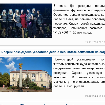
В честь Дня рождения органи
фотозоной, фуршетом и концерто
Особо чествовали сотрудников, ко
более 10 лет, не забыли поблагод
персонал. Среди гостей праздник
тренеров, начинавших развити
"ProSPORT" 20 лет назад.
21.12.2024 00:3
В Керчи возбуждено уголовное дело о невыплате алиментов на со
Прокуратурой установлено, что
житель решением суда обязан вып
содержание своего несовершенноле
рождения. Однако, указанную
выполнял. В результате проти
мужчины у него образовалась за
более 50 тыс. рублей.
21.12.2024 09:3