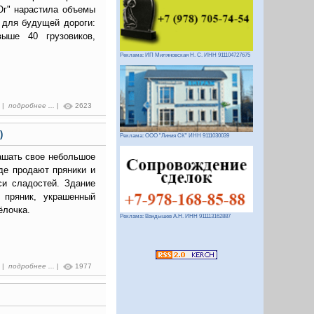
Юг" нарастила объемы
 для будущей дороги:
ыше 40 грузовиков,
Реклама: ИП Миляновская Н. С. ИНН 911104727675
5 |
подробнее ...
|
2623
)
Реклама: ООО "Линия СК" ИНН 9111030039
ашать свое небольшое
де продают пряники и
си сладостей. Здание
 пряник, украшенный
ёлочка.
Реклама: Вандышев А.Н. ИНН 911113162887
2 |
подробнее ...
|
1977