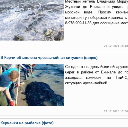
Местный житель Владимир Морду
Жуковки до Еникале и увидел 
морской воде. Просим керчан
мониторингу побережья и записат
8-978-909-11-35 для сообщения мест
21.12.2024 18:4
В Керчи объявлена чрезвычайная ситуация (видео)
Сегодня в полдень были обнаруже
берег в районе от Еникале до п
заседала комиссия по ТБиЧС,
ситуацию чрезвычайной.
21.12.2024 17:3
Керчанки на рыбалке (фото)