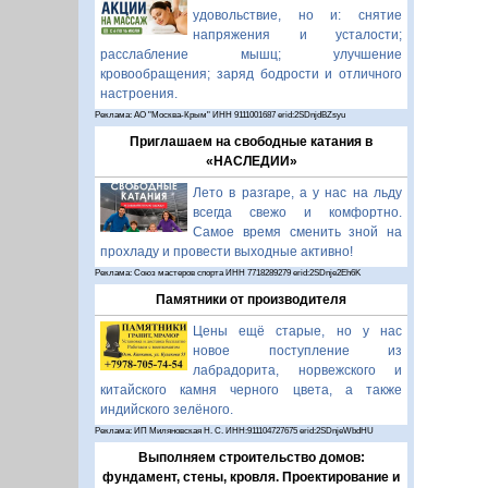
удовольствие, но и: снятие
напряжения и усталости;
расслабление мышц; улучшение
кровообращения; заряд бодрости и отличного
настроения.
Реклама: АО "Москва-Крым" ИНН 9111001687 erid:2SDnjdBZsyu
Приглашаем на свободные катания в
«НАСЛЕДИИ»
Лето в разгаре, а у нас на льду
всегда свежо и комфортно.
Самое время сменить зной на
прохладу и провести выходные активно!
Реклама: Союз мастеров спорта ИНН 7718289279 erid:2SDnje2Eh6K
Памятники от производителя
Цены ещё старые, но у нас
новое поступление из
лабрадорита, норвежского и
китайского камня черного цвета, а также
индийского зелёного.
Реклама: ИП Миляновская Н. С. ИНН:911104727675 erid:2SDnjeWbdHU
Выполняем строительство домов:
фундамент, стены, кровля. Проектирование и