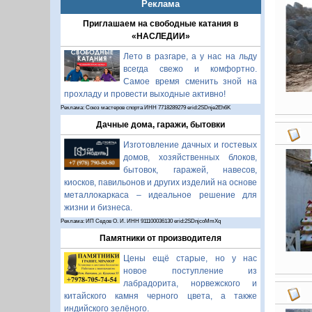
Реклама
Приглашаем на свободные катания в
«НАСЛЕДИИ»
Лето в разгаре, а у нас на льду
всегда свежо и комфортно.
Самое время сменить зной на
прохладу и провести выходные активно!
Реклама: Союз мастеров спорта ИНН 7718289279 erid:2SDnje2Eh6K
Дачные дома, гаражи, бытовки
Изготовление дачных и гостевых
домов, хозяйственных блоков,
бытовок, гаражей, навесов,
киосков, павильонов и других изделий на основе
металлокаркаса – идеальное решение для
жизни и бизнеса.
Реклама: ИП Седов О. И. ИНН 911100036130 erid:2SDnjcoMmXq
Памятники от производителя
Цены ещё старые, но у нас
новое поступление из
лабрадорита, норвежского и
китайского камня черного цвета, а также
индийского зелёного.