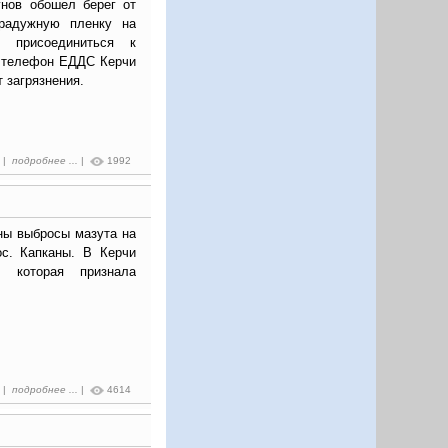
нов обошел берег от
радужную пленку на
 присоединиться к
ь телефон ЕДДС Керчи
 загрязнения.
8 |
подробнее ...
|
1992
ны выбросы мазута на
ос. Капканы. В Керчи
 которая признала
0 |
подробнее ...
|
4614