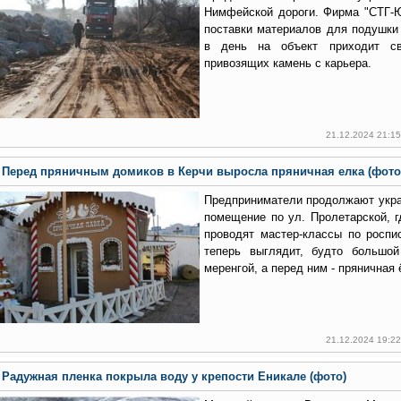
Нимфейской дороги. Фирма "СТГ-
поставки материалов для подушки
в день на объект приходит св
привозящих камень с карьера.
21.12.2024 21:1
Перед пряничным домиков в Керчи выросла пряничная елка (фото
Предприниматели продолжают укр
помещение по ул. Пролетарской, г
проводят мастер-классы по роспи
теперь выглядит, будто большой
меренгой, а перед ним - пряничная 
21.12.2024 19:2
Радужная пленка покрыла воду у крепости Еникале (фото)