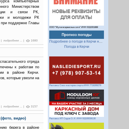
нкурса компьютерных
анного Министерством
мации и связи РК,
ауки и молодежи РК
 при поддержке Главы
ООО "Мультисервисные сети" ИНН 9111001888
Прогноз погоды
5 |
подробнее ...
|
1680
Подробнее о погоде в Керчи на 2 недели
Погода в Керчи
-спасательного отряда
ечены к работам по
ии в районе Керчи.
ов, которые увезли на
Реклама: Союз мастеров спорта ИНН 7718289279
1 |
подробнее ...
|
3157
(фото, видео)
Реклама: ИП Седов О. И. ИНН 911100036130
нию берега в районе