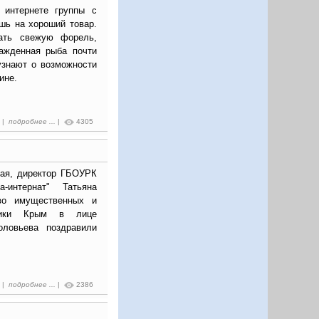
 интернете группы с
шь на хороший товар.
пать свежую форель,
лажденная рыба почти
узнают о возможности
ине.
3 |
подробнее ...
|
4305
лая, директор ГБОУРК
-интернат" Татьяна
во имущественных и
блики Крым в лице
оловьева поздравили
0 |
подробнее ...
|
2386