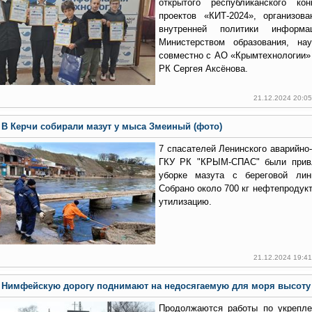
открытого республиканского ко
проектов «КИТ-2024», организов
внутренней политики инфор
Министерством образования, н
совместно с АО «Крымтехнологии»
РК Сергея Аксёнова.
21.12.2024 20:0
В Керчи собирали мазут у мыса Змеиный (фото)
7 спасателей Ленинского аварийно
ГКУ РК "КРЫМ-СПАС" были привл
уборке мазута с береговой лин
Собрано около 700 кг нефтепродукт
утилизацию.
21.12.2024 19:4
Нимфейскую дорогу поднимают на недосягаемую для моря высоту 
Продолжаются работы по укрепле