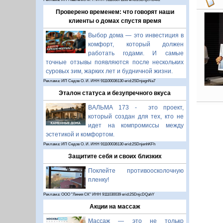
Проверено временем: что говорят наши
клиенты о домах спустя время
Выбор дома — это инвестиция в
комфорт, который должен
работать годами. И самые
точные отзывы появляются после нескольких
суровых зим, жарких лет и будничной жизни.
Реклама: ИП Седов О. И. ИНН 911100036130 erid:2SDnjegnNa7
Эталон статуса и безупречного вкуса
ВАЛЬМА 173 - это проект,
который создан для тех, кто не
идет на компромиссы между
эстетикой и комфортом.
Реклама: ИП Седов О. И. ИНН 911100036130 erid:2SDnjenhKFh
Защитите себя и своих близких
Поклейте противоосколочную
пленку!
Реклама: ООО "Линия СК" ИНН 9111030039 erid:2SDnjcDQahY
Акции на массаж
Массаж — это не только