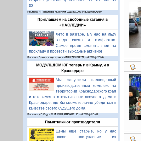
стороны ул.Ленина). ЗВОНИТЕ +7 978 141 05
03.
Реклама: ИП Павленко М. Р. ИНН 911103871108 erid:2SDnjehADdm
Приглашаем на свободные катания в
«НАСЛЕДИИ»
Лето в разгаре, а у нас на льду
всегда свежо и комфортно.
Самое время сменить зной на
прохладу и провести выходные активно!
Реклама: Союз мастеров спорта ИНН 7718289279 erid:2SDnje2Eh6K
МОДУЛЬДОМ ЮГ теперь и в Крыму, и в
Краснодаре
Мы запустили полноценный
производственный комплекс на
территории Краснодарского края
и готовимся к открытию выставочного дома в
Краснодаре, где Вы сможете лично убедиться в
качестве своего будущего дома.
Реклама: ИП Седов О. И. ИНН 911100036130 erid:2SDnjeLEz43
Памятники от производителя
Цены ещё старые, но у нас
новое поступление из