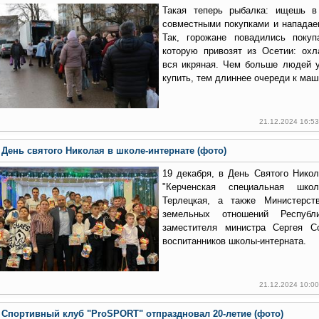
Такая теперь рыбалка: ищешь в
совместными покупками и нападае
Так, горожане повадились поку
которую привозят из Осетии: ох
вся икряная. Чем больше людей 
купить, тем длиннее очереди к маш
21.12.2024 16:5
День святого Николая в школе-интернате (фото)
19 декабря, в День Святого Нико
"Керченская специальная школа
Терлецкая, а также Министерст
земельных отношений Респу
заместителя министра Сергея С
воспитанников школы-интерната.
21.12.2024 10:0
Спортивный клуб "ProSPORT" отпраздновал 20-летие (фото)