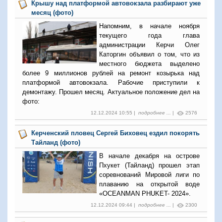
Крышу над платформой автовокзала разбирают уже
месяц (фото)
Напомним, в начале ноября
текущего года глава
администрации Керчи Олег
Каторгин объявил о том, что из
местного бюджета выделено
более 9 миллионов рублей на ремонт козырька над
платформой автовокзала. Рабочие приступили к
демонтажу. Прошел месяц. Актуальное положение дел на
фото:
12.12.2024 10:55 |
подробнее ...
|
2576
Керченский пловец Сергей Биховец ездил покорять
Тайланд (фото)
В начале декабря на острове
Пхукет (Тайланд) прошел этап
соревнований Мировой лиги по
плаванию на открытой воде
«OCEANMAN PHUKET- 2024».
12.12.2024 09:44 |
подробнее ...
|
2300