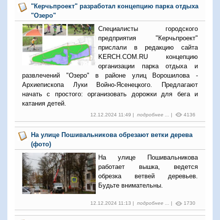
"Керчьпроект" разработал концепцию парка отдыха
"Озеро"
Специалисты городского
предприятия "Керчьпроект"
прислали в редакцию сайта
KERCH.COM.RU концепцию
организации парка отдыха и
развлечений "Озеро" в районе улиц Ворошилова -
Архиепископа Луки Войно-Ясенецкого. Предлагают
начать с простого: организовать дорожки для бега и
катания детей.
12.12.2024 11:49 |
подробнее ...
|
4136
На улице Пошивальникова обрезают ветки дерева
(фото)
На улице Пошивальникова
работает вышка, ведется
обрезка ветвей деревьев.
Будьте внимательны.
12.12.2024 11:13 |
подробнее ...
|
1730