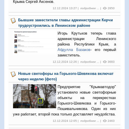
Крыма Сергей Аксенов.
12.12.2024 13:27 |
подробнее ...
|
2850
Бывшие заместители главы администрации Керчи
трудоустроились в Ленинском районе
Игорь Крутьков теперь глава
администрации Ленинского
района Республики Крым, а
Абдулла Базаков
- его первый
заместитель.
12.12.2024 12:26 |
подробнее ...
|
3683
Новые светофоры на Горького-Шевякова включат
через неделю (фото)
Предприятие "Крымавтодор"
установило новые светофорные
объекты на перекрестках
Горького-Шевякова и Горького-
Пошивальникова. Один из них
уже работает, второй пока только доставляет неудобства.
12.12.2024 12:05 |
подробнее ...
|
2463