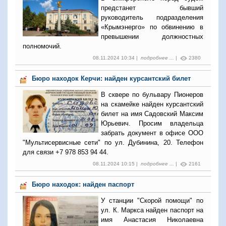
предстанет бывший
руководитель подразделения
«Крымэнерго» по обвинению в
превышении должностных
полномочий.
08.11.2024 10:34 |
подробнее ...
|
2380
Бюро находок Керчи: найден курсантский билет
В сквере по бульвару Пионеров
на скамейке найден курсантский
билет на имя Садовский Максим
Юрьевич. Просим владельца
забрать документ в офисе ООО
"Мультисервисные сети" по ул. Дубинина, 20. Телефон
для связи +7 978 853 94 44.
08.11.2024 10:15 |
подробнее ...
|
2161
Бюро находок: найден паспорт
У станции "Скорой помощи" по
ул. К. Маркса найден паспорт на
имя Анастасия Николаевна