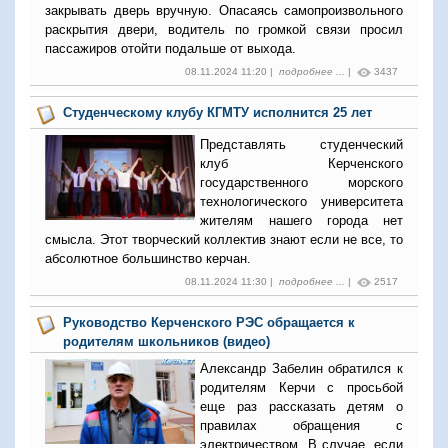
закрывать дверь вручную. Опасаясь самопроизвольного
раскрытия двери, водитель по громкой связи просил
пассажиров отойти подальше от выхода.
08.11.2024 11:20 |
подробнее ...
|
3437
Студенческому клубу КГМТУ исполнится 25 лет
Представлять студенческий
клуб Керченского
государственного морского
технологического университета
жителям нашего города нет
смысла. Этот творческий коллектив знают если не все, то
абсолютное большинство керчан.
08.11.2024 11:30 |
подробнее ...
|
2517
Руководство Керченского РЭС обращается к
родителям школьников (видео)
Александр Забелин обратился к
родителям Керчи с просьбой
еще раз рассказать детям о
правилах обращения с
электричеством. В случае, если