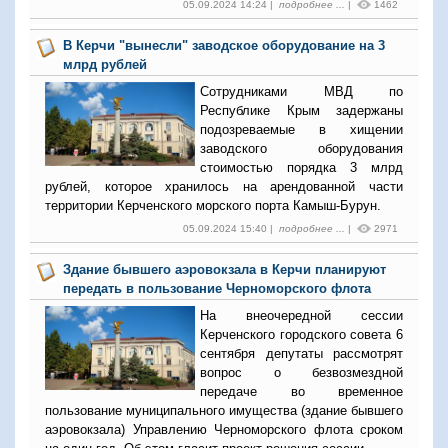
05.09.2024 14:24 |
подробнее ...
|
1462
В Керчи "вынесли" заводское оборудование на 3
млрд рублей
Сотрудниками МВД по
Республике Крым задержаны
подозреваемые в хищении
заводского оборудования
стоимостью порядка 3 млрд
рублей, которое хранилось на арендованной части
территории Керченского морского порта Камыш-Бурун.
05.09.2024 15:40 |
подробнее ...
|
2971
Здание бывшего аэровокзала в Керчи планируют
передать в пользование Черноморского флота
На внеочередной сессии
Керченского городского совета 6
сентября депутаты рассмотрят
вопрос о безвозмездной
передаче во временное
пользование муниципального имущества (здание бывшего
аэровокзала) Управлению Черноморского флота сроком