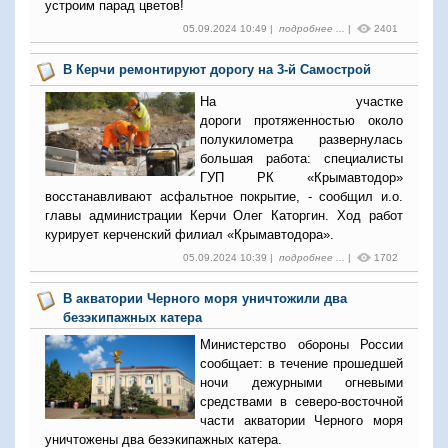
устроим парад цветов!
05.09.2024 10:49 |
подробнее ...
|
2401
В Керчи ремонтируют дорогу на 3-й Самострой
На участке
дороги протяженностью около
полукилометра развернулась
большая работа: специалисты
ГУП РК «Крымавтодор»
восстанавливают асфальтное покрытие, - сообщил и.о.
главы администрации Керчи Олег Каторгин.
Ход работ
курирует керченский филиал
«Крымавтодора»
.
05.09.2024 10:39 |
подробнее ...
|
1702
В акватории Черного моря уничтожили два
безэкипажных катера
Министерство обороны России
сообщает: в течение прошедшей
ночи дежурными огневыми
средствами в северо-восточной
части акватории Черного моря
уничтожены два безэкипажных катера.