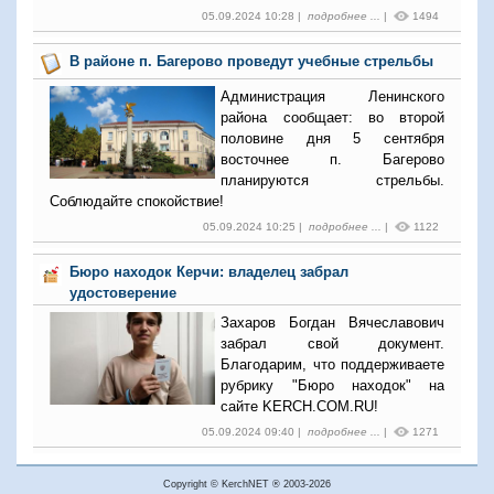
05.09.2024 10:28 |
подробнее ...
|
1494
В районе п. Багерово проведут учебные стрельбы
Администрация Ленинского
района сообщает: во второй
половине дня 5 сентября
восточнее п. Багерово
планируются стрельбы.
Соблюдайте спокойствие!
05.09.2024 10:25 |
подробнее ...
|
1122
Бюро находок Керчи: владелец забрал
удостоверение
Захаров Богдан Вячеславович
забрал свой документ.
Благодарим, что поддерживаете
рубрику "Бюро находок" на
сайте KERCH.COM.RU!
05.09.2024 09:40 |
подробнее ...
|
1271
Copyright © KerchNET ® 2003-2026