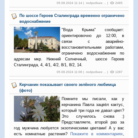
05.09.2024 11:14 |
подробнее ...
|
2465
По шоссе Героев Сталинграда временно ограничено
водоснабжение
"Вода Крыма" сообщает:
ориентировочно до 12:00, в
связи с аварийно-
восстановительными работами,
ограничено водоснабжение по
адресам мкр. Нижний Солнечный, шоссе Героев
Сталинграда, 4, 4/1, 4/2, 8/1, 8/2, 14.
05.09.2024 11:06 |
подробнее ...
|
1287
Керчанин показывает своего зелёного любимца
(фото)
Помните мы писали, как у
керчанина Павла зацвёл кактус,
который три года не давал цвет?
Это случилось снова :)
Представляете, второй раз за
год мужчина любуется экзотическими цветами! А у вас
есть комнатные растения?
Покажите в комментариях
,