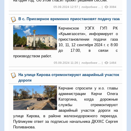
на один год. Об этом гласит проект решения сессии.
05.09.2024 12:57 |
подробнее ...
|
3084
В с. Приозерное временно приостановят подачу газа
Керченское УЭГХ ГУП РК
«Крымгазсети», информирует о
приостановлении подачи газа
10, 11, 12 сентября 2024 г. с 8:00
до 17:00, в связи с
производством работ.
05.09.2024 11:26 |
подробнее ...
|
1464
На улице Кирова отремонтируют аварийный участок
дороги
Керчане спросили у и.о. главы
администрации Керчи Олега
Каторгина, когда дорожные
службы отремонтируют
аварийный участок дороги на
улице Кирова, в районе железнодорожного переезда.
Публикуем ответ за подписью начальника ДКХКС Сергея
Поливанова.