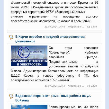
фактической пожарной опасности в лесах Крыма на 26
июля 2024г. Объединенная дирекция особо-охраняемых
природных территорий ФГБУ «Заповедный Крым»
снимает ограничения на посещение эколого-
просветительских маршрутов, - сказано в сообщении.
29.07.2024 14:45 |
подробнее ...
|
1348
В Керчи перебои с подачей электроэнергии
(дополнено)
Об этом сообщает
"Крымэнерго". Работает
аварийная бригада.
Предположительно, на
устранение аварии потербуется
3 часа. Администрация Керчи сообщает: по информации
ЕДДС Керчи, в городе обесточено 9 ТП, без
электроэнергии остаются 1557 человек.
29.07.2024 13:43 |
подробнее ...
|
2320
Водоканал переносит ремонтные работы на ул.
Войкова
Запланированные на 30 июля