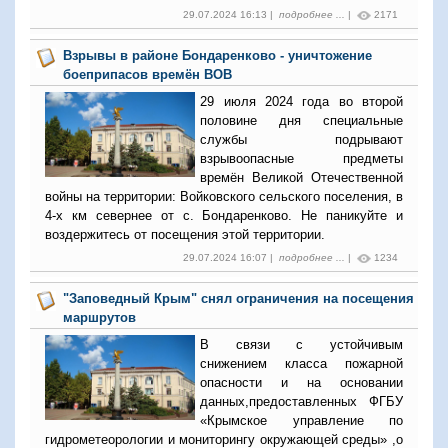
29.07.2024 16:13 |
подробнее ...
|
2171
Взрывы в районе Бондаренково - уничтожение
боеприпасов времён ВОВ
29 июля 2024 года во второй
половине дня специальные
службы подрывают
взрывоопасные предметы
времён Великой Отечественной
войны на территории:
Войковского сельского поселения, в
4-х км севернее от с. Бондаренково. Не паникуйте и
воздержитесь от посещения этой территории.
29.07.2024 16:07 |
подробнее ...
|
1234
"Заповедный Крым" снял ограничения на посещения
маршрутов
В связи с устойчивым
снижением класса пожарной
опасности и на основании
данных,предоставленных ФГБУ
«Крымское управление по
гидрометеорологии и мониторингу окружающей среды» ,о