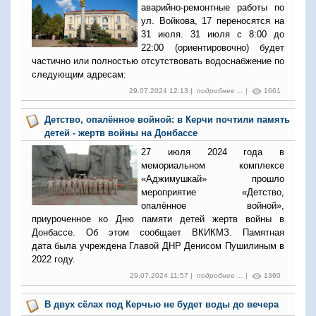
аварийно-ремонтные работы по
ул. Войкова, 17 переносятся на
31 июля. 31 июля с 8:00 до
22:00 (ориентировочно) будет
частично или полностью отсутствовать водоснабжение по
следующим адресам:
29.07.2024 12:13 |
подробнее ...
|
1661
Детство, опалённое войной: в Керчи почтили память
детей - жертв войны на Донбассе
27 июля 2024 года в
мемориальном комплексе
«Аджимушкай» прошло
мероприятие «Детство,
опалённое войной»,
приуроченное ко Дню памяти детей жертв войны в
Донбассе. Об этом сообщает ВКИКМЗ. Памятная
дата была учреждена Главой ДНР Денисом Пушилиным в
2022 году.
29.07.2024 11:57 |
подробнее ...
|
1360
В двух сёлах под Керчью не будет воды до вечера