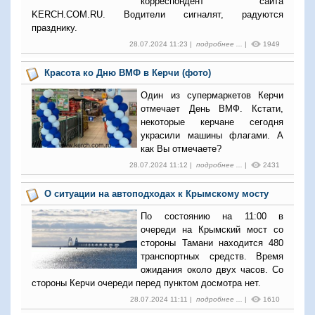
корреспондент сайта
KERCH.COM.RU. Водители сигналят, радуются
празднику.
28.07.2024 11:23 |
подробнее ...
|
1949
Красота ко Дню ВМФ в Керчи (фото)
Один из супермаркетов Керчи
отмечает День ВМФ. Кстати,
некоторые керчане сегодня
украсили машины флагами.
А
как Вы отмечаете?
28.07.2024 11:12 |
подробнее ...
|
2431
О ситуации на автоподходах к Крымскому мосту
По состоянию на 11:00 в
очереди на Крымский мост со
стороны Тамани находится 480
транспортных средств. Время
ожидания около двух часов. Со
стороны Керчи очереди перед пунктом досмотра нет.
28.07.2024 11:11 |
подробнее ...
|
1610