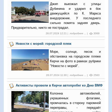
Джип выезжал с улицы
Дубинина и ударил в бок
движущийся по К. Маркса
внедорожник. У последнего
сильно помята задняя дверь.
Предварительно, никто не пострадал.
28.07.2024 12:21 |
подробнее ...
|
3069
Новости с морей: городской пляж
Море, солнце, песок и
обстановка на городском пляже
Керчи на фото в рамках рубрики
"Новости с морей".
28.07.2024 11:30 |
подробнее ...
|
2583
Активисты провели в Керчи автопробег ко Дню ВМФ
Колонна автомобилей,
украшенных флагами,
промчалась в сторону паромной
переправы, - передаёт