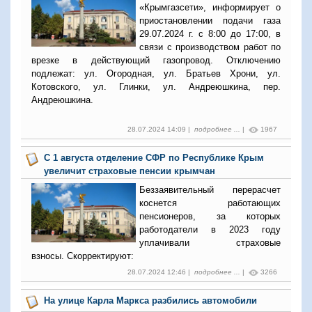
«Крымгазсети», информирует о
приостановлении подачи газа
29.07.2024 г. с 8:00 до 17:00, в
связи с производством работ по
врезке в действующий газопровод.
Отключению
подлежат: ул. Огородная, ул. Братьев Хрони, ул.
Котовского, ул. Глинки, ул. Андреюшкина, пер.
Андреюшкина.
28.07.2024 14:09 |
подробнее ...
|
1967
С 1 августа отделение СФР по Республике Крым
увеличит страховые пенсии крымчан
Беззаявительный перерасчет
коснется работающих
пенсионеров, за которых
работодатели в 2023 году
уплачивали страховые
взносы. Скорректируют:
28.07.2024 12:46 |
подробнее ...
|
3266
На улице Карла Маркса разбились автомобили