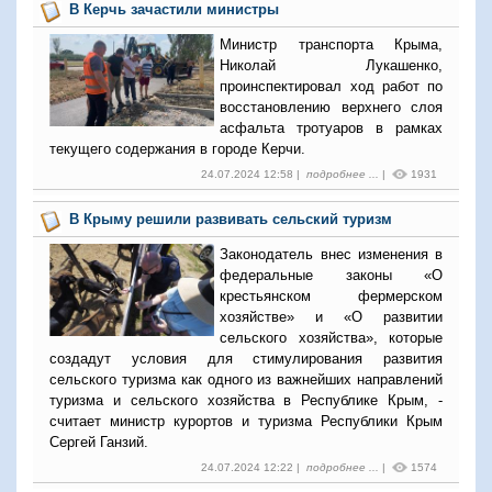
В Керчь зачастили министры
Министр транспорта Крыма,
Николай Лукашенко,
проинспектировал ход работ по
восстановлению верхнего слоя
асфальта тротуаров в рамках
текущего содержания в городе Керчи.
24.07.2024 12:58 |
подробнее ...
|
1931
В Крыму решили развивать сельский туризм
Законодатель внес изменения в
федеральные законы «О
крестьянском фермерском
хозяйстве» и «О развитии
сельского хозяйства», которые
создадут условия для стимулирования развития
сельского туризма как одного из важнейших направлений
туризма и сельского хозяйства в Республике Крым, -
считает министр курортов и туризма Республики Крым
Сергей Ганзий.
24.07.2024 12:22 |
подробнее ...
|
1574