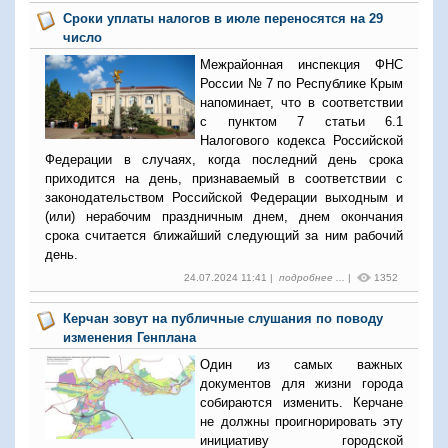
Сроки уплаты налогов в июле переносятся на 29
число
Межрайонная инспекция ФНС
России № 7 по Республике Крым
напоминает, что в соответствии
с пунктом 7 статьи 6.1
Налогового кодекса Российской
Федерации в случаях, когда последний день срока
приходится на день, признаваемый в соответствии с
законодательством Российской Федерации выходным и
(или) нерабочим праздничным днем, днем окончания
срока считается ближайший следующий за ним рабочий
день.
24.07.2024 11:41 |
подробнее ...
|
1352
Керчан зовут на публичные слушания по поводу
изменения Генплана
Один из самых важных
документов для жизни города
собираются изменить. Керчане
не должны проигнорировать эту
инициативу городской