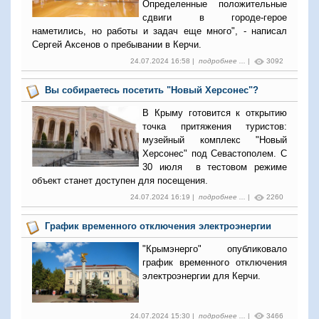
Определенные положительные
сдвиги в городе-герое
наметились, но работы и задач еще много", - написал
Сергей Аксенов о пребывании в Керчи.
24.07.2024 16:58 |
подробнее ...
|
3092
Вы собираетесь посетить "Новый Херсонес"?
В Крыму готовится к открытию
точка притяжения туристов:
музейный комплекс "Новый
Херсонес" под Севастополем. С
30 июля в тестовом режиме
объект станет доступен для посещения.
24.07.2024 16:19 |
подробнее ...
|
2260
График временного отключения электроэнергии
"Крымэнерго" опубликовало
график временного отключения
электроэнергии для Керчи.
24.07.2024 15:30 |
подробнее ...
|
3466