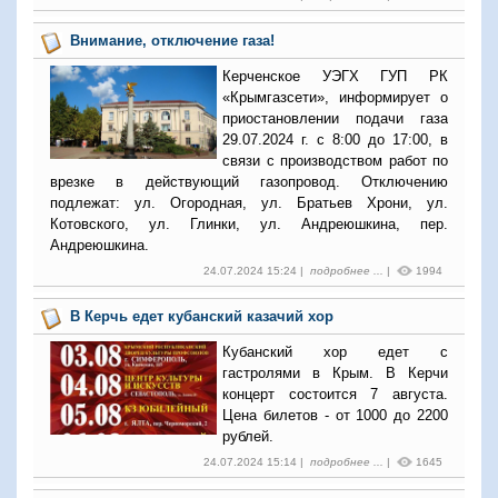
Внимание, отключение газа!
Керченское УЭГХ ГУП РК
«Крымгазсети», информирует о
приостановлении подачи газа
29.07.2024 г. с 8:00 до 17:00, в
связи с производством работ по
врезке в действующий газопровод. Отключению
подлежат: ул. Огородная, ул. Братьев Хрони, ул.
Котовского, ул. Глинки, ул. Андреюшкина, пер.
Андреюшкина.
24.07.2024 15:24 |
подробнее ...
|
1994
В Керчь едет кубанский казачий хор
Кубанский хор едет с
гастролями в Крым. В Керчи
концерт состоится 7 августа.
Цена билетов - от 1000 до 2200
рублей.
24.07.2024 15:14 |
подробнее ...
|
1645