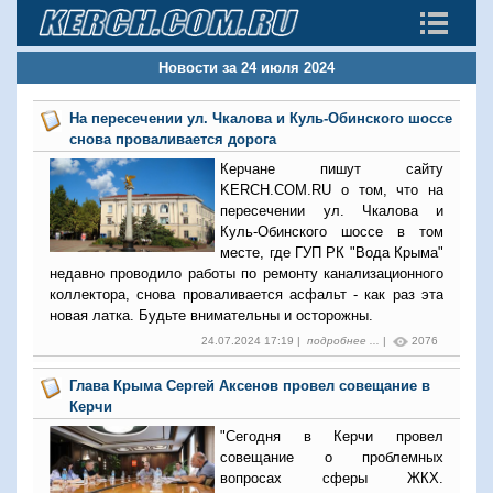
Новости за 24 июля 2024
На пересечении ул. Чкалова и Куль-Обинского шоссе
снова проваливается дорога
Керчане пишут сайту
KERCH.COM.RU о том, что на
пересечении ул. Чкалова и
Куль-Обинского шоссе в том
месте, где ГУП РК "Вода Крыма"
недавно проводило работы по ремонту канализационного
коллектора, снова проваливается асфальт - как раз эта
новая латка. Будьте внимательны и осторожны.
24.07.2024 17:19 |
подробнее ...
|
2076
Глава Крыма Сергей Аксенов провел совещание в
Керчи
"Сегодня в Керчи провел
совещание о проблемных
вопросах сферы ЖКХ.