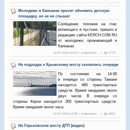
Молодежь в Капканах просит обновить детскую
площадку, но ее не слышат
Сообщение, похожее на глас
вопиющего в пустыне, пришло в
редакцию сайта KERCH.COM.RU
от молодежи, проживающей в
Капканах.
14.07.2024 16:41 |
подробнее ...
|
1778
На подходах к Крымскому мосту скопились очереди
По состоянию на 14:00
в очереди со стороны Тамани
находится 480 транспортных
средств. Время ожидания около
двух часов. В очереди со
стороны Керчи находится 300 транспортных средств.
Время ожидания около часа.
14.07.2024 14:39 |
подробнее ...
|
1831
На Горьковском мосту ДТП (видео)