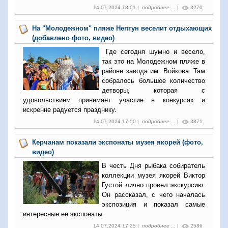
14.07.2024 18:01 |
подробнее ...
|
3270
На "Молодежном" пляже Нептун веселит отдыхающих
(добавлено фото, видео)
Где сегодня шумно и весело,
так это на Молодежном пляже в
районе завода им. Войкова. Там
собралось большое количество
детворы, которая с
удовольствием принимает участие в конкурсах и
искренне радуется празднику.
14.07.2024 17:50 |
подробнее ...
|
3871
Керчанам показали экспонаты музея якорей (фото,
видео)
В честь Дня рыбака собиратель
коллекции музея якорей Виктор
Густой лично провел экскурсию.
Он рассказал, с чего началась
экспозиция и показал самые
интересные ее экспонаты.
14.07.2024 17:25 |
подробнее ...
|
2586