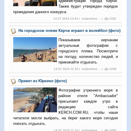
администрации города Керчи.
Также будет утвержден порядок
проведения данного конкурса.
14.07.2024 13:44 |
подробнее ...
|
2181
На городском пляже Керчи играют в волейбол (фото)
Показываем керчанам
актуальные фотографии с
городского пляжа. Посмотрите
на погоду, количество людей, и
приезжайте отдыхать.
14.07.2024 11:19 |
подробнее ...
|
2439
Привет из Юркино (фото)
Фотографии утреннего моря в
районе отеля "Ambassador"
присылают каждое утро в
редакцию сайта
KERCH.COM.RU, чтобы наши
читатели могли выбрать, на берег какого моря сегодня
поехать отдыхать.
14.07.2024 11:14 |
подробнее ...
|
2450