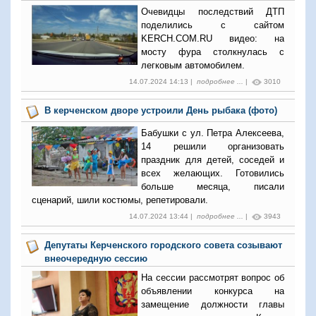
Очевидцы последствий ДТП
поделились с сайтом
KERCH.COM.RU видео: на
мосту фура столкнулась с
легковым автомобилем.
14.07.2024 14:13 |
подробнее ...
|
3010
В керченском дворе устроили День рыбака (фото)
Бабушки с ул. Петра Алексеева,
14 решили организовать
праздник для детей, соседей и
всех желающих. Готовились
больше месяца, писали
сценарий, шили костюмы, репетировали.
14.07.2024 13:44 |
подробнее ...
|
3943
Депутаты Керченского городского совета созывают
внеочередную сессию
На сессии рассмотрят вопрос об
объявлении конкурса на
замещение должности главы