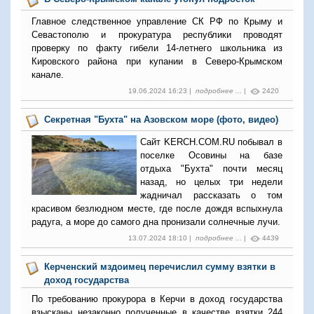
Главное следственное управление СК РФ по Крыму и
Севастополю и прокуратура республики проводят
проверку по факту гибели 14-летнего школьника из
Кировского района при купании в Северо-Крымском
канале.
19.06.2024 16:23 |
подробнее ...
|
2420
Секретная "Бухта" на Азовском море (фото, видео)
Сайт KERCH.COM.RU побывал в
поселке Осовины на базе
отдыха "Бухта" почти месяц
назад, но целых три недели
жадничал рассказать о том
красивом безлюдном месте, где после дождя вспыхнула
радуга, а море до самого дна пронизали солнечные лучи.
13.07.2024 18:10 |
подробнее ...
|
4439
Керченский мздоимец перечислил сумму взятки в
доход государства
По требованию прокурора в Керчи в доход государства
взысканы незаконно полученные в качестве взятки 244