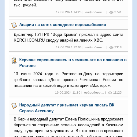
тыс. рублей.
19.06.2024 14:23 |
подробнее ...
|
2741
Аварии на сетях холодного водоснабжения
Диспетчер ГУП РК "Вода Крыма" прислал в адрес сайта
KERCH.COM.RU сводку аварий на линиях ХВС.
19.06.2024 12:03 |
подробнее ...
|
2318
Керчане соревновались в чемпионате по плаванию в
Ростове
13 июня 2024 года в Ростове-на-Дону на территории
гребного канала «Дон» прошел Чемпионат России по
плаванию на открытой воде в категории «Мастерс».
19.06.2024 11:36 |
подробнее ...
|
11125
Народный депутат призывает керчан писать ВК
Сергею Аксенову
В Керчи народный депутат Елена Полюшкина продолжает
бороться за сохранение зеленых насаждений в Казенном
саду, куда пришли улучшатели. В этот раз она призывает
на помощь керчан, которые могли бы обратиться к главе