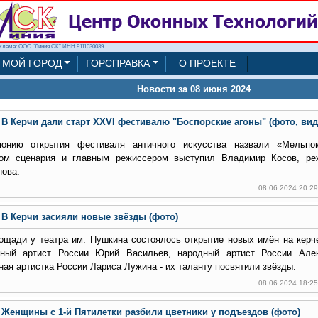
клама: ООО "Линия СК" ИНН 9111030039
МОЙ ГОРОД
ГОРСПРАВКА
О ПРОЕКТЕ
Новости за 08 июня 2024
В Керчи дали старт XXVI фестивалю "Боспорские агоны" (фото, вид
онию открытия фестиваля античного искусства назвали «Мельпо
ом сценария и главным режиссером выступил Владимир Косов, ре
нова.
08.06.2024 20:2
В Керчи засияли новые звёзды (фото)
ощади у театра им. Пушкина состоялось открытие новых имён на керче
ный артист России Юрий Васильев, народный артист России Алек
ная артистка России Лариса Лужина - их таланту посвятили звёзды.
08.06.2024 18:2
Женщины с 1-й Пятилетки разбили цветники у подъездов (фото)