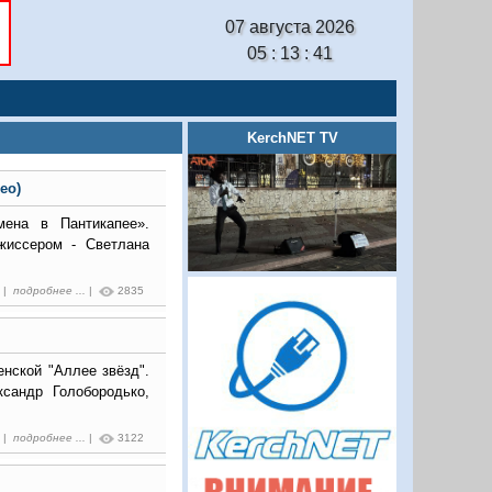
07 августа 2026
05 : 13 : 42
KerchNET TV
ео)
мена в Пантикапее».
жиссером - Светлана
9 |
подробнее ...
|
2835
нской "Аллее звёзд".
сандр Голобородько,
5 |
подробнее ...
|
3122