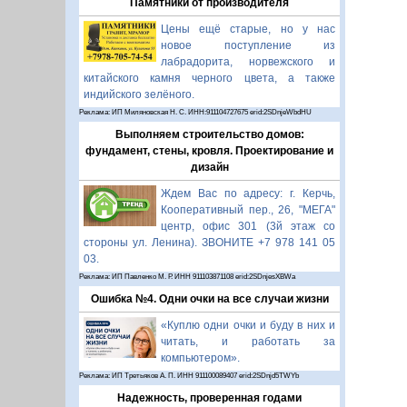
Памятники от производителя
Цены ещё старые, но у нас
новое поступление из
лабрадорита, норвежского и
китайского камня черного цвета, а также
индийского зелёного.
Реклама: ИП Миляновская Н. С. ИНН:911104727675 erid:2SDnjeWbdHU
Выполняем строительство домов:
фундамент, стены, кровля. Проектирование и
дизайн
Ждем Вас по адресу: г. Керчь,
Кооперативный пер., 26, "МЕГА"
центр, офис 301 (3й этаж со
стороны ул. Ленина). ЗВОНИТЕ +7 978 141 05
03.
Реклама: ИП Павленко М. Р. ИНН 911103871108 erid:2SDnjesXBWa
Ошибка №4. Одни очки на все случаи жизни
«Куплю одни очки и буду в них и
читать, и работать за
компьютером».
Реклама: ИП Третьяков А. П. ИНН 911100089407 erid:2SDnjd5TWYb
Надежность, проверенная годами