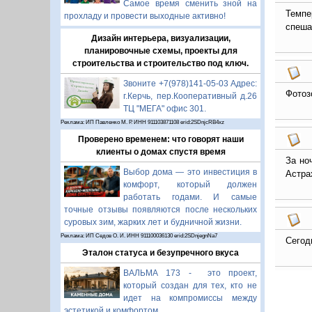
Самое время сменить зной на
Темпе
прохладу и провести выходные активно!
спеша
Дизайн интерьера, визуализации,
планировочные схемы, проекты для
строительства и строительство под ключ.
Звоните +7(978)141-05-03 Адрес:
Фотоз
г.Керчь, пер.Кооперативный д.26
ТЦ "МЕГА" офис 301.
Реклама: ИП Павленко М. Р. ИНН 911103871108 erid:2SDnjcRB4xz
Проверено временем: что говорят наши
клиенты о домах спустя время
За но
Выбор дома — это инвестиция в
Астра
комфорт, который должен
работать годами. И самые
точные отзывы появляются после нескольких
суровых зим, жарких лет и будничной жизни.
Реклама: ИП Седов О. И. ИНН 911100036130 erid:2SDnjegnNa7
Сегод
Эталон статуса и безупречного вкуса
ВАЛЬМА 173 - это проект,
который создан для тех, кто не
идет на компромиссы между
эстетикой и комфортом.