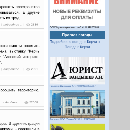
крашать пространство
овываться, а другие
ть их труд.
0 |
подробнее ...
|
2836
ООО "Мультисервисные сети" ИНН 9111001888
Прогноз погоды
Подробнее о погоде в Керчи на 2 недели
ости смогли посетить
Погода в Керчи
ака; выставку "Керчь
 "Азовский историко-
о".
2 |
подробнее ...
|
2091
Реклама: Вандышев А.Н. ИНН 911113162887
хорошить территорию,
 |
подробнее ...
|
22568
Реклама: ООО "Линия СК" ИНН 9111030039
еры. В администрации
арками, - сообщили в