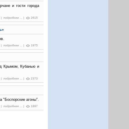
рчане и гости города
7 |
подробнее ...
|
2615
ь»
ов.
2 |
подробнее ...
|
1975
ад Крымом, Кубанью и
2 |
подробнее ...
|
2373
а "Боспорские агоны".
3 |
подробнее ...
|
1897