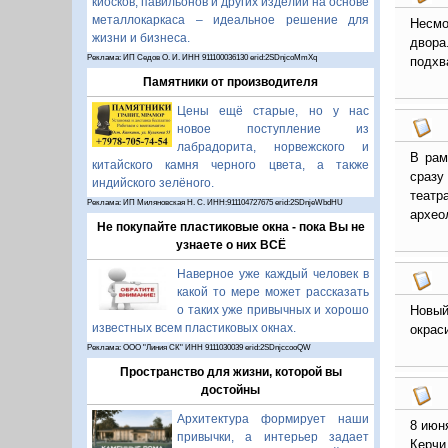
киосков, павильонов и других изделий на основе
металлокаркаса – идеальное решение для
Несмо
жизни и бизнеса.
двора
Реклама: ИП Седов О. И. ИНН 911100036130 erid:2SDnjcoMmXq
подхв
Памятники от производителя
Цены ещё старые, но у нас
новое поступление из
лабрадорита, норвежского и
В рам
китайского камня черного цвета, а также
сразу
индийского зелёного.
театр
Реклама: ИП Миляновская Н. С. ИНН:911104727675 erid:2SDnjeWbdHU
архео
Не покупайте пластиковые окна - пока Вы не
узнаете о них ВСЁ
Наверное уже каждый человек в
какой то мере может рассказать
о таких уже привычных и хорошо
Новый
известных всем пластиковых окнах.
окрас
Реклама: ООО "Линия СК" ИНН 9111030039 erid:2SDnjccooQW
Пространство для жизни, которой вы
достойны
Архитектура формирует наши
8 июн
привычки, а интерьер задает
Керчи