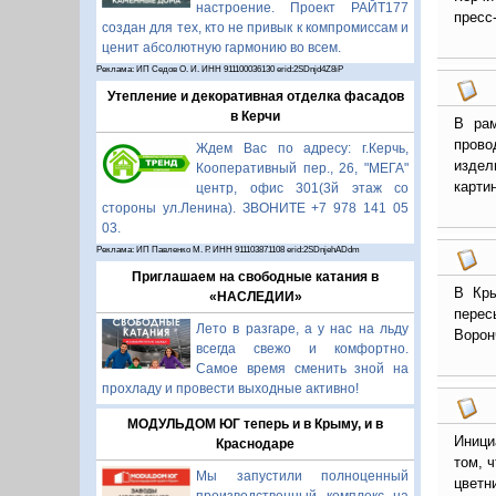
настроение. Проект РАЙТ177
пресс
создан для тех, кто не привык к компромиссам и
ценит абсолютную гармонию во всем.
Реклама: ИП Седов О. И. ИНН 911100036130 erid:2SDnjd4Z8iP
Утепление и декоративная отделка фасадов
в Керчи
В рам
прово
Ждем Вас по адресу: г.Керчь,
издел
Кооперативный пер., 26, "МЕГА"
карти
центр, офис 301(3й этаж со
стороны ул.Ленина). ЗВОНИТЕ +7 978 141 05
03.
Реклама: ИП Павленко М. Р. ИНН 911103871108 erid:2SDnjehADdm
Приглашаем на свободные катания в
В Кры
«НАСЛЕДИИ»
перес
Лето в разгаре, а у нас на льду
Ворон
всегда свежо и комфортно.
Самое время сменить зной на
прохладу и провести выходные активно!
МОДУЛЬДОМ ЮГ теперь и в Крыму, и в
Иници
Краснодаре
том, 
Мы запустили полноценный
цветн