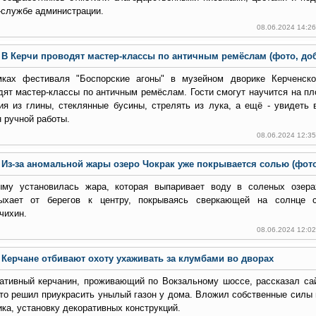
-службе администрации.
08.06.2024 14:2
В Керчи проводят мастер-классы по античным ремёслам (фото, до
ках фестиваля "Боспорские агоны" в музейном дворике Керченско
дят мастер-классы по античным ремёслам. Гости смогут научится на п
ия из глины, стеклянные бусины, стрелять из лука, а ещё - увидеть 
н ручной работы.
08.06.2024 12:3
Из-за аномальной жары озеро Чокрак уже покрывается солью (фото
му установилась жара, которая выпаривает воду в соленых озерах
ыхает от берегов к центру, покрываясь сверкающей на солнце 
чихин.
08.06.2024 12:0
Керчане отбивают охоту ухаживать за клумбами во дворах
ативный керчанин, проживающий по Вокзальному шоссе, рассказал 
что решил приукрасить унылый газон у дома. Вложил собственные силы 
ика, установку декоративных конструкций.