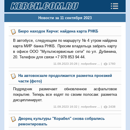
Новости за 11 сентября 2023
Бюро находок Керчи: найдена карта РНКБ
В автобусе, следующем по маршруту № 4 утром найдена
карта МИР банка РНКБ. Просим владельца забрать карту
в офисе ООО "Мультисервисные сети" по ул. Дубинина,
20. Телефон для связи +7 978 853 94 44.
11.09.2023 20:26 |
подробнее ...
|
1760
На автовокзале продолжается разметка проезжей
части (фото)
Подрядчик размечает обновленное асфальтовое
покрытие. Теперь все ездят по своим полосам: разметка
дисциплинирует.
11.09.2023 16:32 |
подробнее ...
|
2438
Дворец культуры "Корабел" снова собрались
ремонтировать