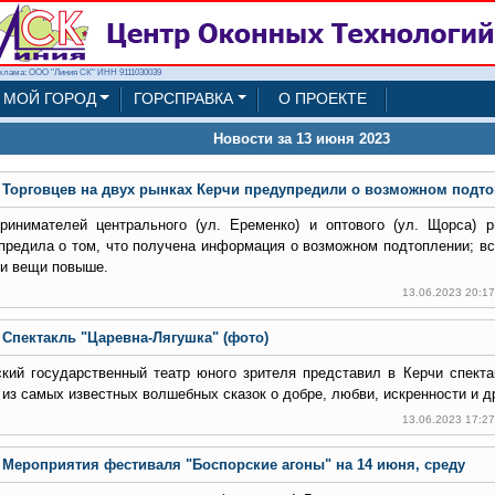
клама: ООО "Линия СК" ИНН 9111030039
МОЙ ГОРОД
ГОРСПРАВКА
О ПРОЕКТЕ
Новости за 13 июня 2023
Торговцев на двух рынках Керчи предупредили о возможном подт
ринимателей центрального (ул. Еременко) и оптового (ул. Щорса) 
предила о том, что получена информация о возможном подтоплении; вс
 и вещи повыше.
13.06.2023 20:1
Спектакль "Царевна-Лягушка" (фото)
кий государственный театр юного зрителя представил в Керчи спекта
 из самых известных волшебных сказок о добре, любви, искренности и д
13.06.2023 17:2
Мероприятия фестиваля "Боспорские агоны" на 14 июня, среду