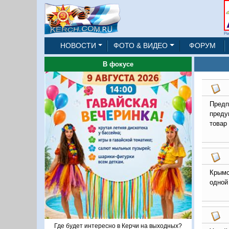
Ре
НОВОСТИ
ФОТО & ВИДЕО
ФОРУМ
В фокусе
Предп
преду
товар
Крымс
одной
Где будет интересно в Керчи на выходных?