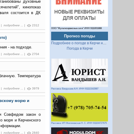
рганизованы духовные
ячелетий", кинопоказ
валя состоится в ДК
0 |
подробнее ...
|
2312
ООО "Мультисервисные сети" ИНН 9111001888
Прогноз погоды
ото)
Подробнее о погоде в Керчи на 2 недели
ния - на подходе.
Погода в Керчи
1 |
подробнее ...
|
2704
облачную. Температура
5 |
подробнее ...
|
3979
Реклама: Вандышев А.Н. ИНН 911113162887
овскому морю и
 и Совфедом закон о
го моря и Керченского
Реклама: ИП Миляновская Н. С. ИНН 911104727675
информации.
9 |
подробнее ...
|
2840