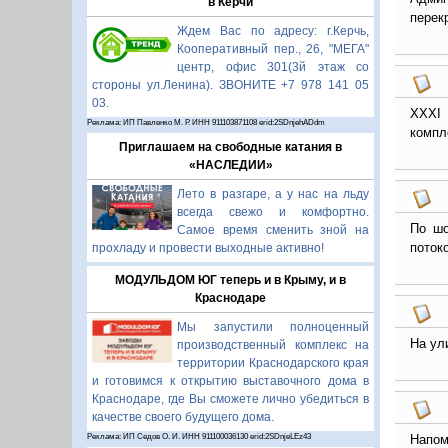
в Керчи
перек
Ждем Вас по адресу: г.Керчь,
Кооперативный пер., 26, "МЕГА"
центр, офис 301(3й этаж со
стороны ул.Ленина). ЗВОНИТЕ +7 978 141 05
03.
XXXI 
Реклама: ИП Павленко М. Р. ИНН 911103871108 erid:2SDnjehADdm
компл
Приглашаем на свободные катания в
«НАСЛЕДИИ»
Лето в разгаре, а у нас на льду
всегда свежо и комфортно.
По шо
Самое время сменить зной на
поток
прохладу и провести выходные активно!
МОДУЛЬДОМ ЮГ теперь и в Крыму, и в
Краснодаре
Мы запустили полноценный
На ул
производственный комплекс на
территории Краснодарского края
и готовимся к открытию выставочного дома в
Краснодаре, где Вы сможете лично убедиться в
качестве своего будущего дома.
Реклама: ИП Седов О. И. ИНН 911100036130 erid:2SDnjeLEz43
Напом