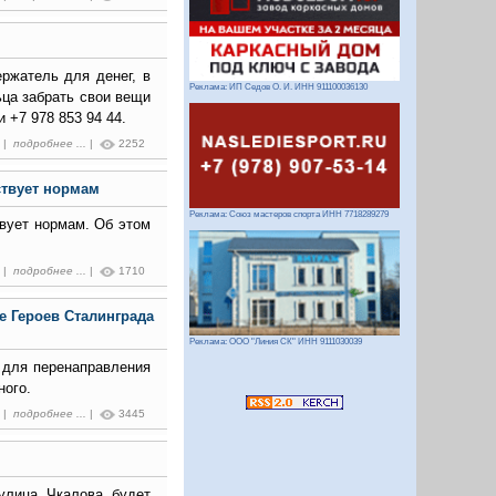
ержатель для денег, в
Реклама: ИП Седов О. И. ИНН 911100036130
ьца забрать свои вещи
 +7 978 853 94 44.
3 |
подробнее ...
|
2252
ствует нормам
Реклама: Союз мастеров спорта ИНН 7718289279
вует нормам. Об этом
1 |
подробнее ...
|
1710
е Героев Сталинграда
Реклама: ООО "Линия СК" ИНН 9111030039
 для перенаправления
ного.
5 |
подробнее ...
|
3445
улица Чкалова будет