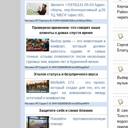
Звоните +7(978)141-05-03 Адрес:
Керча
г.Керчь, пер.Кооперативный д.26
Рабоч
ТЦ "МЕГА" офис 301.
череп
Реклама: ИП Павленко М. Р. ИНН 911103871108 erid:2SDnjcRB4xz
Проверено временем: что говорят наши
клиенты о домах спустя время
Выбор дома — это инвестиция в
Серге
комфорт, который должен
Благо
работать годами. И самые
точные отзывы появляются после нескольких
суровых зим, жарких лет и будничной жизни.
Реклама: ИП Седов О. И. ИНН 911100036130 erid:2SDnjegnNa7
Эталон статуса и безупречного вкуса
Выбир
ВАЛЬМА 173 - это проект,
музык
который создан для тех, кто не
идет на компромиссы между
эстетикой и комфортом.
Реклама: ИП Седов О. И. ИНН 911100036130 erid:2SDnjenhKFh
В свя
Защитите себя и своих близких
Толст
Поклейте противоосколочную
водос
пленку!
приле