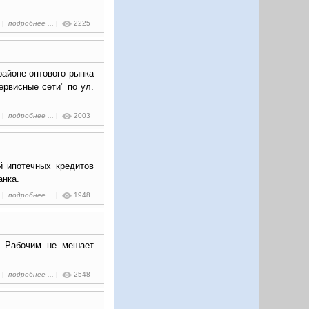
7 |
подробнее ...
|
2225
айоне оптового рынка
рвисные сети" по ул.
7 |
подробнее ...
|
2003
 ипотечных кредитов
анка.
2 |
подробнее ...
|
1948
и. Рабочим не мешает
1 |
подробнее ...
|
2548