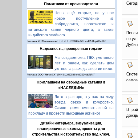
Сегод
Памятники от производителя
Цены ещё старые, но у нас
новое поступление из
лабрадорита, норвежского и
китайского камня черного цвета, а также
Пенси
индийского зелёного.
по ул
Реклама: ИП Миляновская Н. С. ИНН:911104727675 erid:2SDnjeWbdHU
Дубин
Надежность, проверенная годами
Мы создаем окна ПВХ уже много
лет и знаем, как сделать дом
уютнее, а расходы энергии ниже.
Систе
Реклама: ООО "Линия СК" ИНН 9111030039 erid:2SDnjdvNRt7
самоз
Приглашаем на свободные катания в
«НАСЛЕДИИ»
Лето в разгаре, а у нас на льду
всегда свежо и комфортно.
Самое время сменить зной на
В рай
прохладу и провести выходные активно!
дождь
Дизайн интерьера, визуализации,
планировочные схемы, проекты для
строительства и строительство под ключ.