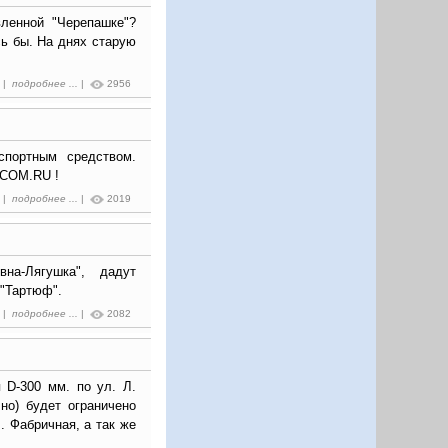
ленной "Черепашке"?
сь бы. На днях старую
8 |
подробнее ...
|
2956
спортным средством.
.COM.RU !
3 |
подробнее ...
|
2019
на-Лягушка", дадут
 "Тартюф".
3 |
подробнее ...
|
2082
 D-300 мм. по ул. Л.
но) будет ограничено
. Фабричная, а так же