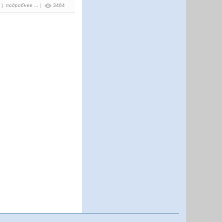
3 |
подробнее ...
|
3464