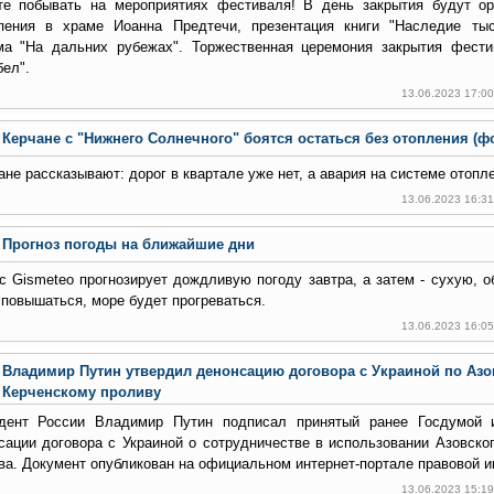
те побывать на мероприятиях фестиваля! В день закрытия будут о
пения в храме Иоанна Предтечи, презентация книги "Наследие тыс
а "На дальних рубежах". Торжественная церемония закрытия фести
бел".
13.06.2023 17:0
Керчане с "Нижнего Солнечного" боятся остаться без отопления (ф
ане рассказывают: дорог в квартале уже нет, а авария на системе отопле
13.06.2023 16:3
Прогноз погоды на ближайшие дни
с Gismeteo прогнозирует дождливую погоду завтра, а затем - сухую, 
 повышаться, море будет прогреваться.
13.06.2023 16:0
Владимир Путин утвердил денонсацию договора с Украиной по Аз
Керченскому проливу
дент России Владимир Путин подписал принятый ранее Госдумой
сации договора с Украиной о сотрудничестве в использовании Азовско
ва. Документ опубликован на официальном интернет-портале правовой 
13.06.2023 15:1