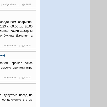
0 |
подробнее ...
|
1611
оведением аварийно-
023 с 09:00 до 20:00
лицах: район «Старый
Толбухина, Дальняя, а
7 |
подробнее ...
|
1884
ео)
рабел" прошел показ
 высоко оценили игру
2 |
подробнее ...
|
1925
а" допустил наезд на
ьное движение в этом