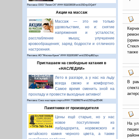
Реклама: ООО "Линия СК" ИНН 9111030039 erid:2SDnjcDQahY
Акции на массаж
Массаж — это не только
удовольствие, но и: снятие
Керче
напряжения и усталости;
ремон
расслабление мышц; улучшение
(орие
кровообращения; заряд бодрости и отличного
Стекл
настроения.
также
Реклама: АО "Москва-Крым" ИНН 9111001687 erid:2SDnjdBZsyu
Приглашаем на свободные катания в
«НАСЛЕДИИ»
Лето в разгаре, а у нас на льду
В рам
всегда свежо и комфортно.
спект
Самое время сменить зной на
актеро
прохладу и провести выходные активно!
Реклама: Союз мастеров спорта ИНН 7718289279 erid:2SDnje2Eh6K
Памятники от производителя
Цены ещё старые, но у нас
новое поступление из
На ул
лабрадорита, норвежского и
пешех
китайского камня черного цвета, а также
район