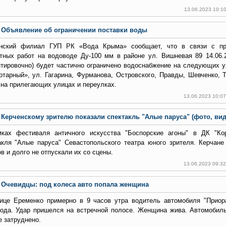
13.06.2023 10:1
Объявление об ограничении поставки воды
нский филиал ГУП РК «Вода Крыма» сообщает, что в связи с пр
тных работ на водоводе Ду-100 мм в районе ул. Вишневая 89 14.06.2
нтировочно) будет частично ограничено водоснабжение на следующих у
отарный», ул. Гагарина, Фурманова, Островского, Правды, Шевченко, 
 на прилегающих улицах и переулках.
13.06.2023 10:0
Керченскому зрителю показали спектакль "Алые паруса" (фото, вид
ках фестиваля античного искусства "Боспорские агоны" в ДК "Ко
акля "Алые паруса" Севастопольского театра юного зрителя. Керчане
в и долго не отпускали их со сцены.
13.06.2023 09:3
Очевидцы: под колеса авто попала женщина
ице Еременко примерно в 9 часов утра водитель автомобиля "Приор
ода. Удар пришелся на встречной полосе. Женщина жива. Автомобил
е затруднено.