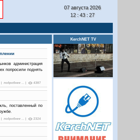
07 августа 2026
12 : 43 : 28
KerchNET TV
оплении
рынков администрация
ех попросили поднять
7 |
подробнее ...
|
4387
кль, поставленный по
ружбе.
7 |
подробнее ...
|
2324