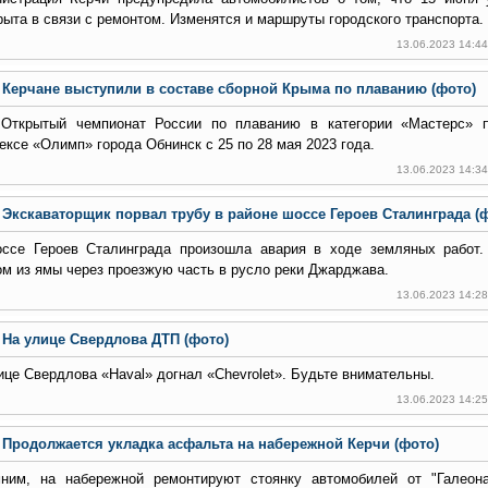
рыта в связи с ремонтом. Изменятся и маршруты городского транспорта.
13.06.2023 14:4
Керчане выступили в составе сборной Крыма по плаванию (фото)
Открытый чемпионат России по плаванию в категории «Мастерс» 
ексе «Олимп» города Обнинск с 25 по 28 мая 2023 года.
13.06.2023 14:3
Экскаваторщик порвал трубу в районе шоссе Героев Сталинграда (
ссе Героев Сталинграда произошла авария в ходе земляных работ.
ом из ямы через проезжую часть в русло реки Джарджава.
13.06.2023 14:2
На улице Свердлова ДТП (фото)
ице Свердлова «Haval» догнал «Chevrolet». Будьте внимательны.
13.06.2023 14:2
Продолжается укладка асфальта на набережной Керчи (фото)
ним, на набережной ремонтируют стоянку автомобилей от "Галеона