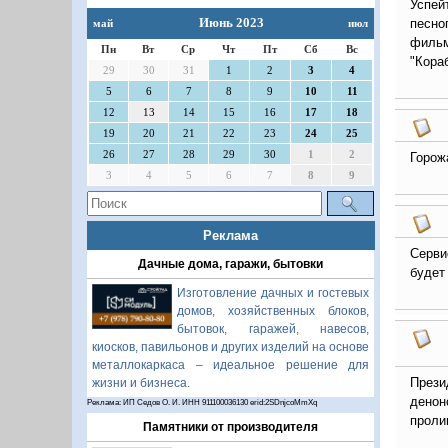
Успей
Июнь 2023
песно
май
июл
фильм
Пн
Вт
Ср
Чт
Пт
Сб
Вс
"Кора
29
30
31
1
2
3
4
5
6
7
8
9
10
11
12
13
14
15
16
17
18
19
20
21
22
23
24
25
26
27
28
29
30
1
2
Горож
3
4
5
6
7
8
9
Реклама
Серви
Дачные дома, гаражи, бытовки
будет
Изготовление дачных и гостевых
домов, хозяйственных блоков,
бытовок, гаражей, навесов,
киосков, павильонов и других изделий на основе
металлокаркаса – идеальное решение для
Прези
жизни и бизнеса.
денон
Реклама: ИП Седов О. И. ИНН 911100036130 erid:2SDnjcoMmXq
проли
Памятники от производителя