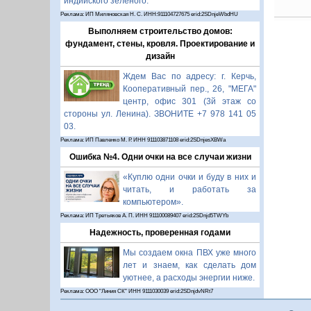
индийского зелёного.
Реклама: ИП Миляновская Н. С. ИНН:911104727675 erid:2SDnjeWbdHU
Выполняем строительство домов:
фундамент, стены, кровля. Проектирование и
дизайн
Ждем Вас по адресу: г. Керчь,
Кооперативный пер., 26, "МЕГА"
центр, офис 301 (3й этаж со
стороны ул. Ленина). ЗВОНИТЕ +7 978 141 05
03.
Реклама: ИП Павленко М. Р. ИНН 911103871108 erid:2SDnjesXBWa
Ошибка №4. Одни очки на все случаи жизни
«Куплю одни очки и буду в них и
читать, и работать за
компьютером».
Реклама: ИП Третьяков А. П. ИНН 911100089407 erid:2SDnjd5TWYb
Надежность, проверенная годами
Мы создаем окна ПВХ уже много
лет и знаем, как сделать дом
уютнее, а расходы энергии ниже.
Реклама: ООО "Линия СК" ИНН 9111030039 erid:2SDnjdvNRt7