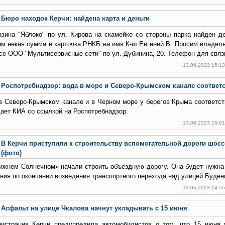
Бюро находок Керчи: найдена карта и деньги
азина "Яблоко" по ул. Кирова на скамейке со стороны парка найден д
ом некая сумма и карточка РНКБ на имя К-ш Евгений В. Просим владел
се ООО "Мультисервисные сети" по ул. Дубинина, 20. Телефон для связи
13.06.2023 15:1
Роспотребнадзор: вода в море и Северо-Крымском канале соответ
в Северо-Крымском канале и в Черном море у берегов Крыма соответст
ает КИА со ссылкой на Роспотребнадзор.
13.06.2023 15:0
В Керчи приступили к строительству вспомогательной дороги шосс
(фото)
ижнем Солнечном» начали строить объездную дорогу. Она будет нужна
ния по окончании возведения транспортного перехода над улицей Буден
13.06.2023 14:5
Асфальт на улице Чкалова начнут укладывать с 15 июня
истрация Керчи предупредила автомобилистов о том, что 15 июня 