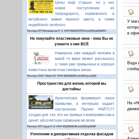
Цены ещё старые, но у нас
новое поступление из
лабрадорита, норвежского и
китайского камня черного цвета, а также
У маг
индийского зелёного.
котор
Реклама: ИП Миляновская Н. С. ИНН:911104727675 erid:2SDnjeWbdHU
в офи
Не покупайте пластиковые окна - пока Вы не
узнаете о них ВСЁ
Наверное уже каждый человек в
какой то мере может рассказать
Вода 
о таких уже привычных и хорошо
сообщ
известных всем пластиковых окнах.
Реклама: ООО "Линия СК" ИНН 9111030039 erid:2SDnjccooQW
Пространство для жизни, которой вы
достойны
Архитектура формирует наши
На «Н
привычки, а интерьер задает
движе
настроение. Проект РАЙТ177
создан для тех, кто не привык к компромиссам и
ценит абсолютную гармонию во всем.
Реклама: ИП Седов О. И. ИНН 911100036130 erid:2SDnjd4Z8iP
Утепление и декоративная отделка фасадов
Админ