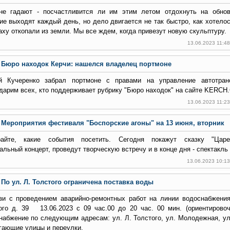
не гадают - посчастливится ли им этим летом отдохнуть на обнов
ие выходят каждый день, но дело двигается не так быстро, как хотело
аху откопали из земли. Мы все ждем, когда привезут новую скульптуру.
13.06.2023 11:4
Бюро находок Керчи: нашелся владелец портмоне
й Кучеренко забрал портмоне с правами на управление автотран
дарим всех, кто поддерживает рубрику "Бюро находок" на сайте KERCH
13.06.2023 11:2
Мероприятия фестиваля "Боспорские агоны" на 13 июня, вторник
айте, какие события посетить. Сегодня покажут сказку "Царев
альный концерт, проведут творческую встречу и в конце дня - спектакль
13.06.2023 10:1
По ул. Л. Толстого ограничена поставка воды
зи с проведением аварийно-ремонтных работ на линии водоснабжения
ого д. 39 13.06.2023 с 09 час.00 до 20 час. 00 мин. (ориентировоч
набжение по следующим адресам: ул. Л. Толстого, ул. Молодежная, ул
гающие улицы и переулки.