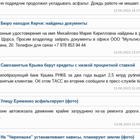
ня подрядчик продолжил укладывать асфальт. Дождь работе не мешает.
13.06.2023 14:1
Бюро находок Керчи: найдены документы
онные удостоверения на имя Михайлова Мария Кирилловна найдены в р
. Щорса. Просим владелицу забрать документы в офисе ООО "Мультисе
ина, 20. Телефон для связи +7 978 853 94 44.
13.06.2023 13:4
Самозанятые Крыма берут кредиты с низкой процентной ставкой
мообразующий банк Крыма РНКБ за два года выдал 2,5 млрд рублей
анятым клиентам. Об этом ТАСС во вторник сообщили в пресс-службе б
13.06.2023 12:3
Улицу Еременко асфальтируют (фото)
оне автовокзала движение крайне затруднено из-за ремонта дорог
.
13.06.2023 11:5
На "Черепашке" устанавливают навесы, планируют землю (фото)