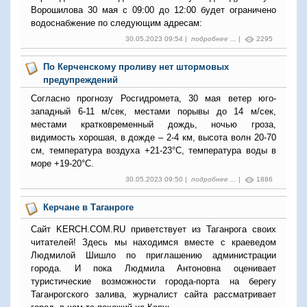
Ворошилова 30 мая с 09:00 до 12:00 будет ограничено
водоснабжение по следующим адресам:
30.05.2023 09:54 |
подробнее ...
|
2295
По Керченскому проливу нет штормовых
предупреждений
Согласно прогнозу Росгидромета, 30 мая ветер юго-
западный 6-11 м/сек, местами порывы до 14 м/сек,
местами кратковременный дождь, ночью гроза,
видимость хорошая, в дожде – 2-4 км, высота волн 20-70
см, температура воздуха +21-23°С, температура воды в
море +19-20°С.
30.05.2023 09:50 |
подробнее ...
|
1886
Керчане в Таганроге
Сайт KERCH.COM.RU
приветствует из Таганрога своих
читателей! Здесь мы находимся вместе с краеведом
Людмилой Шишло по приглашению администрации
города. И пока Людмила Антоновна оценивает
туристические возможности города-порта на берегу
Таганрогского залива, журналист сайта рассматривает