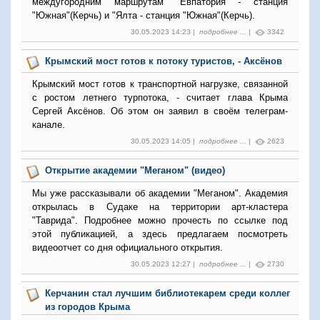
междугородним маршрутам "Евпатория - станция
"Южная"(Керчь) и "Ялта - станция "Южная"(Керчь).
30.05.2023 14:23 |
подробнее ...
|
3342
Крымский мост готов к потоку туристов, - Аксёнов
Крымский мост готов к транспортной нагрузке, связанной
с ростом летнего турпотока, - считает глава Крыма
Сергей Аксёнов. Об этом он заявил в своём телеграм-
канале.
30.05.2023 14:05 |
подробнее ...
|
2623
Открытие академии "Меганом" (видео)
Мы уже рассказывали об академии "Меганом". Академия
открылась в Судаке на территории арт-кластера
"Таврида". Подробнее можно прочесть по ссылке под
этой публикацией, а здесь предлагаем посмотреть
видеоотчет со дня официального открытия.
30.05.2023 12:27 |
подробнее ...
|
2730
Керчанин стал лучшим библиотекарем среди коллег
из городов Крыма