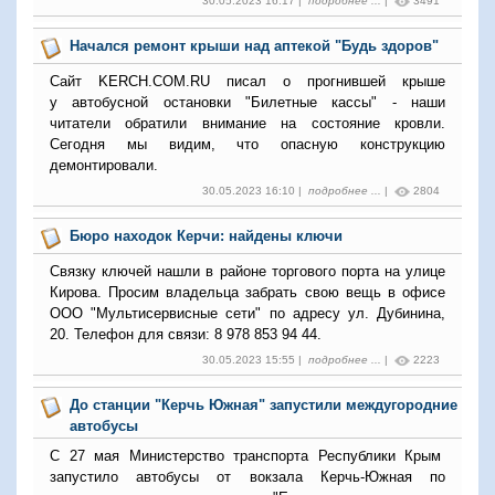
30.05.2023 16:17 |
подробнее ...
|
3491
Начался ремонт крыши над аптекой "Будь здоров"
Сайт KERCH.COM.RU писал о прогнившей крыше
у автобусной остановки "Билетные кассы" - наши
читатели обратили внимание на состояние кровли.
Сегодня мы видим, что опасную конструкцию
демонтировали.
30.05.2023 16:10 |
подробнее ...
|
2804
Бюро находок Керчи: найдены ключи
Связку ключей нашли в районе торгового порта на улице
Кирова. Просим владельца забрать свою вещь в офисе
ООО "Мультисервисные сети" по адресу ул. Дубинина,
20. Телефон для связи: 8 978 853 94 44.
30.05.2023 15:55 |
подробнее ...
|
2223
До станции "Керчь Южная" запустили междугородние
автобусы
С 27 мая Министерство транспорта Республики Крым
запустило автобусы от вокзала Керчь-Южная по