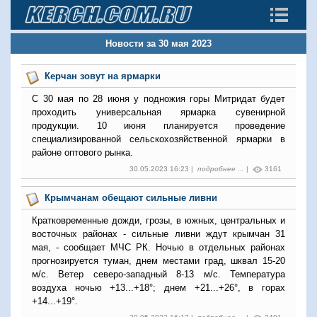
Новости за 30 мая 2023
Керчан зовут на ярмарки
С 30 мая по 28 июня у подножия горы Митридат будет
проходить универсальная ярмарка сувенирной
продукции. 10 июня планируется проведение
специализированной сельскохозяйственной ярмарки в
районе оптового рынка.
30.05.2023 16:23 |
подробнее ...
|
3161
Крымчанам обещают сильные ливни
Кратковременные дожди, грозы, в южных, центральных и
восточных районах - сильные ливни ждут крымчан 31
мая, - сообщает МЧС РК. Ночью в отдельных районах
прогнозируется туман, днем местами град, шквал 15-20
м/с. Ветер северо-западный 8-13 м/с. Температура
воздуха ночью +13...+18°; днем +21...+26°, в горах
+14...+19°.