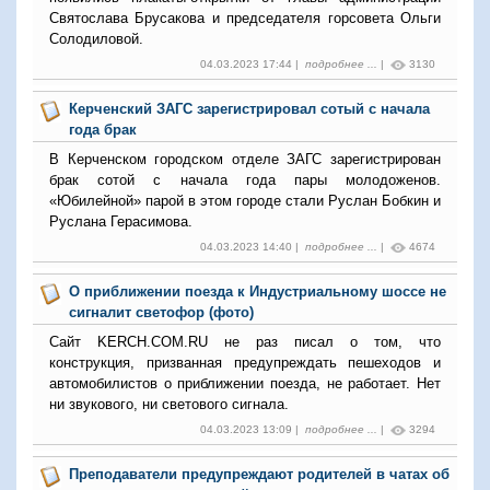
Святослава Брусакова и председателя горсовета Ольги
Солодиловой.
04.03.2023 17:44 |
подробнее ...
|
3130
Керченский ЗАГС зарегистрировал сотый с начала
года брак
В Керченском городском отделе ЗАГС зарегистрирован
брак сотой с начала года пары молодоженов.
«Юбилейной» парой в этом городе стали Руслан Бобкин и
Руслана Герасимова.
04.03.2023 14:40 |
подробнее ...
|
4674
О приближении поезда к Индустриальному шоссе не
сигналит светофор (фото)
Сайт KERCH.COM.RU не раз писал о том, что
конструкция, призванная предупреждать пешеходов и
автомобилистов о приближении поезда, не работает. Нет
ни звукового, ни светового сигнала.
04.03.2023 13:09 |
подробнее ...
|
3294
Преподаватели предупреждают родителей в чатах об