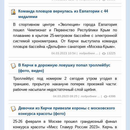
Команда пловцов вернулась из Евпатории с 44
медалями
В спортивном центре «Эволюция» города Евпатория
пошел Чемпионат и Первенство Республики Крым по
плаванию в крытом 25-метровом бассейне с электронной
системой хронометража. От Керчи выступила команда
пловцов бассейна «Дельфин» санатория «Москва-Крым».
04.03.2023 10:54 |
подробнее ...
|
13225
В Керчи в дорожную ловушку попал троллейбус
(фото, видео)
Троллейбус под номером 2 сегодня утром угодил в
траншею, прорытую накануне поперек проезжей части:
рабочие насыпали недостаточный слой щебня.
04.03.2023 09:25 |
подробнее ...
|
4396
Девочки из Керчи привезли короны с московского
конкурса красоты (фото)
25-26 февраля в Москве прошел грандиозный финал
конкурса красоты «Мисс Гламур России 2023». Керчь в