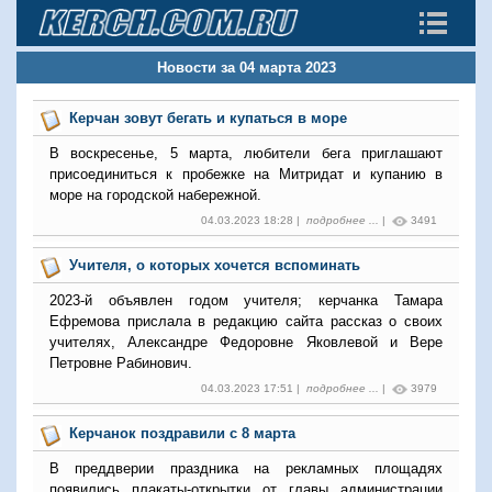
Новости за 04 марта 2023
Керчан зовут бегать и купаться в море
В воскресенье, 5 марта, любители бега приглашают
присоединиться к пробежке на Митридат и купанию в
море на городской набережной.
04.03.2023 18:28 |
подробнее ...
|
3491
Учителя, о которых хочется вспоминать
2023-й объявлен годом учителя; керчанка Тамара
Ефремова прислала в редакцию сайта рассказ о своих
учителях, Александре Федоровне Яковлевой и Вере
Петровне Рабинович.
04.03.2023 17:51 |
подробнее ...
|
3979
Керчанок поздравили с 8 марта
В преддверии праздника на рекламных площадях
появились плакаты-открытки от главы администрации