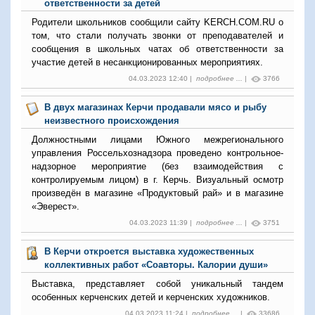
ответственности за детей
Родители школьников сообщили сайту KERCH.COM.RU о
том, что стали получать звонки от преподавателей и
сообщения в школьных чатах об ответственности за
участие детей в несанкционированных мероприятиях.
04.03.2023 12:40 |
подробнее ...
|
3766
В двух магазинах Керчи продавали мясо и рыбу
неизвестного происхождения
Должностными лицами Южного межрегионального
управления Россельхознадзора проведено контрольное-
надзорное мероприятие (без взаимодействия с
контролируемым лицом) в г. Керчь. Визуальный осмотр
произведён в магазине «Продуктовый рай» и в магазине
«Эверест».
04.03.2023 11:39 |
подробнее ...
|
3751
В Керчи откроется выставка художественных
коллективных работ «Соавторы. Калории души»
Выставка, представляет собой уникальный тандем
особенных керченских детей и керченских художников.
04.03.2023 11:24 |
подробнее ...
|
33686