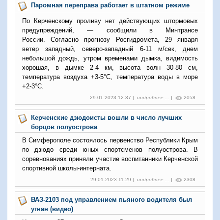
Паромная переправа работает в штатном режиме
По Керченскому проливу нет действующих штормовых
предупреждений, — сообщили в Минтрансе
России. Согласно прогнозу Росгидромета, 29 января
ветер западный, северо-западный 6-11 м/сек, днем
небольшой дождь, утром временами дымка, видимость
хорошая, в дымке 2-4 км, высота волн 30-80 см,
температура воздуха +3-5°С, температура воды в море
+2-3°С.
29.01.2023 12:37 |
подробнее ...
|
2058
Керченские дзюдоисты вошли в число лучших
борцов полуострова
В Симферополе состоялось первенство Республики Крым
по дзюдо среди юных спортсменов полуострова. В
соревнованиях приняли участие воспитанники Керченской
спортивной школы-интерната.
29.01.2023 11:29 |
подробнее ...
|
2308
ВАЗ-2103 под управлением пьяного водителя был
угнан (видео)