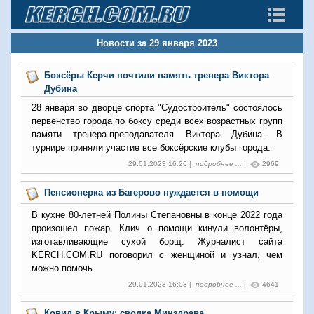
Новости за 29 января 2023
Боксёры Керчи почтили память тренера Виктора
Дубина
28 января во дворце спорта "Судостроитель" состоялось
первенство города по боксу среди всех возрастных групп
памяти тренера-преподавателя Виктора Дубина. В
турнире приняли участие все боксёрские клубы города.
29.01.2023 16:26 |
подробнее ...
|
2969
Пенсионерка из Багерово нуждается в помощи
В кухне 80-летней Полины Степановны в конце 2022 года
произошел пожар. Клич о помощи кинули волонтёры,
изготавливающие сухой борщ. Журналист сайта
KERCH.COM.RU поговорил с женщиной и узнал, чем
можно помочь.
29.01.2023 16:03 |
подробнее ...
|
4641
Ковид в Крыму: сводка Минздрава