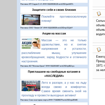
Реклама: ИП Седов О. И. ИНН 911100036130 erid:2SDnjenhKFh
Защитите себя и своих близких
Поклейте противоосколочную
Сельч
пленку!
объяв
Реклама: ООО "Линия СК" ИНН 9111030039 erid:2SDnjcDQahY
объяв
Акции на массаж
водит
Массаж — это не только
удовольствие, но и: снятие
напряжения и усталости;
расслабление мышц; улучшение
Ежег
кровообращения; заряд бодрости и отличного
Празд
настроения.
1971 
Реклама: АО "Москва-Крым" ИНН 9111001687 erid:2SDnjdBZsyu
за не
Приглашаем на свободные катания в
«НАСЛЕДИИ»
Лето в разгаре, а у нас на льду
всегда свежо и комфортно.
Самое время сменить зной на
прохладу и провести выходные активно!
Реклама: Союз мастеров спорта ИНН 7718289279 erid:2SDnje2Eh6K