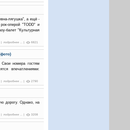
вна-лягушка", а ещё -
 рок-оперой "TODD" и
шоу-балет "Культурная
4 |
подробнее ...
|
6821
(фото)
. Свои номера гостям
ятся впечатлениями:
6 |
подробнее ...
|
2790
ю дорогу. Однако, на
5 |
подробнее ...
|
3208