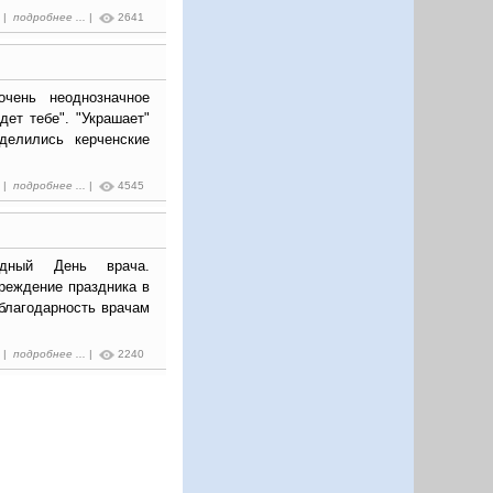
4 |
подробнее ...
|
2641
очень неоднозначное
ет тебе". "Украшает"
делились керченские
5 |
подробнее ...
|
4545
одный День врача.
чреждение праздника в
благодарность врачам
8 |
подробнее ...
|
2240