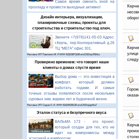
Самое время сменить зной на
Керче
прохладу и провести выходные активно!
несов
Дизайн интерьера, визуализации,
оборо
планировочные схемы, проекты для
строительства и строительство под ключ.
Звоните +7(978)141-05-03 Адрес:
г.Керчь, пер.Кооперативный д.26
Керче
ТЦ "МЕГА" офис 301.
улице
Реклама: ИП Павленко М. Р. ИНН 911103871108 erid:2SDnjcRB4xz
следу
Проверено временем: что говорят наши
клиенты о домах спустя время
Выбор дома — это инвестиция в
комфорт, который должен
работать годами. И самые
Горож
точные отзывы появляются после нескольких
оказа
суровых зим, жарких лет и будничной жизни.
Реклама: ИП Седов О. И. ИНН 911100036130 erid:2SDnjegnNa7
Эталон статуса и безупречного вкуса
ВАЛЬМА 173 - это проект,
Керча
который создан для тех, кто не
произ
идет на компромиссы между
столк
эстетикой и комфортом.