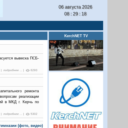
06 августа 2026
08 : 29 : 19
KerchNET TV
расуется вывеска ПСБ-
5 |
подробнее ...
|
6293
апитального ремонта
вопросам реализации
ий в МКД г. Керчь по
9 |
подробнее ...
|
5302
гимназии (фото, видео)