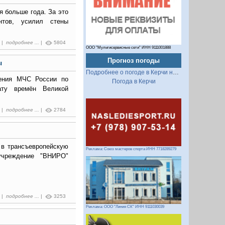
я больше года. За это
тов, усилил стены
7 |
подробнее ...
|
5804
ООО "Мультисервисные сети" ИНН 9111001888
Прогноз погоды
ы
Подробнее о погоде в Керчи на 2 недели
ления МЧС России по
Погода в Керчи
ату времён Великой
9 |
подробнее ...
|
2784
 в трансъевропейскую
Реклама: Союз мастеров спорта ИНН 7718289279
учреждение "ВНИРО"
7 |
подробнее ...
|
3253
Реклама: ООО "Линия СК" ИНН 9111030039