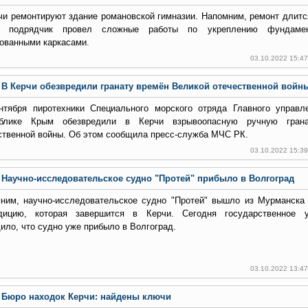
чи ремонтируют здание романовской гимназии. Напомним, ремонт длитс
я подрядчик провел сложные работы по укреплению фундамен
ованными каркасами.
03.10.2022 15:4
В Керчи обезвредили гранату времён Великой отечественной войн
нтября пиротехники Специального морского отряда Главного управ
ублике Крым обезвредили в Керчи взрывоопасную ручную гран
ственной войны. Об этом сообщила пресс-служба МЧС РК.
03.10.2022 15:3
Научно-исследовательское судно "Протей" прибыло в Волгоград
ним, научно-исследовательское судно "Протей" вышло из Мурманска
дицию, которая завершится в Керчи. Сегодня государственное 
ило, что судно уже
прибыло в Волгоград.
03.10.2022 13:4
Бюро находок Керчи: найдены ключи