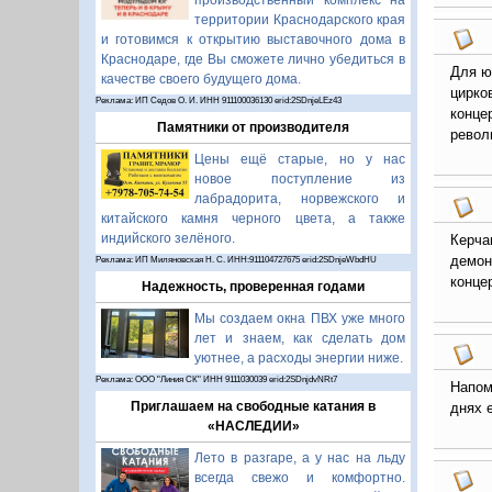
производственный комплекс на
территории Краснодарского края
и готовимся к открытию выставочного дома в
Краснодаре, где Вы сможете лично убедиться в
Для ю
качестве своего будущего дома.
цирко
Реклама: ИП Седов О. И. ИНН 911100036130 erid:2SDnjeLEz43
конце
Памятники от производителя
револ
Цены ещё старые, но у нас
новое поступление из
лабрадорита, норвежского и
китайского камня черного цвета, а также
индийского зелёного.
Керча
демон
Реклама: ИП Миляновская Н. С. ИНН:911104727675 erid:2SDnjeWbdHU
конце
Надежность, проверенная годами
Мы создаем окна ПВХ уже много
лет и знаем, как сделать дом
уютнее, а расходы энергии ниже.
Реклама: ООО "Линия СК" ИНН 9111030039 erid:2SDnjdvNRt7
Напом
Приглашаем на свободные катания в
днях 
«НАСЛЕДИИ»
Лето в разгаре, а у нас на льду
всегда свежо и комфортно.