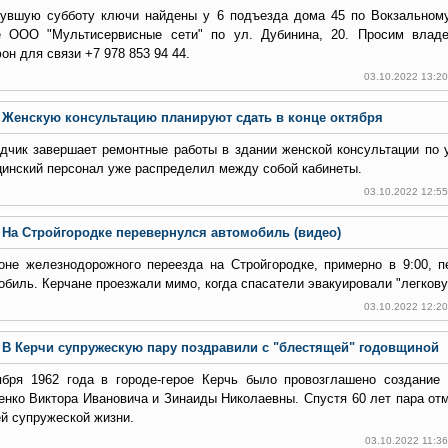
увшую субботу ключи найдены у 6 подъезда дома 45 по Вокзальном
 ООО "Мультисервисные сети" по ул. Дубинина, 20. Просим владе
он для связи +7 978 853 94 44.
03.10.2022 13:2
Женскую консультацию планируют сдать в конце октября
дчик завершает ремонтные работы в здании женской консультации по у
инский персонал уже распределил между собой кабинеты.
03.10.2022 12:5
На Стройгородке перевернулся автомобиль (видео)
оне железнодорожного переезда на Стройгородке, примерно в 9:00, п
обиль. Керчане проезжали мимо, когда спасатели эвакуировали "легков
03.10.2022 12:2
В Керчи супружескую пару поздравили с "блестящей" годовщиной
ября 1962 года в городе-герое Керчь было провозглашено создание
енко Виктора Ивановича и Зинаиды Николаевны. Спустя 60 лет пара от
й супружеской жизни.
03.10.2022 11:3