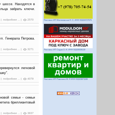
у шоссе. Находятся в
льца забрать ключи.
0 |
подробнее ...
|
2570
Реклама: ИП Миляновская Н. С. ИНН 911104727675
л. Генерала Петрова.
5 |
подробнее ...
|
3271
Реклама: ИП Седов О. И. ИНН 911100036130
еревернулся легковой
ушку".
0 |
подробнее ...
|
4079
Реклама: ИП Павленко М. Р. ИНН 911103871108
 новой семьи - семьи
метила бриллиантовый
6 |
подробнее ...
|
3837