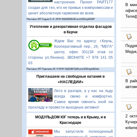
настроение. Проект РАЙТ177
В мин
создан для тех, кто не привык к компромиссам и
офисе
ценит абсолютную гармонию во всем.
Телеф
Реклама: ИП Седов О. И. ИНН 911100036130 erid:2SDnjd4Z8iP
Утепление и декоративная отделка фасадов
в Керчи
Ждем Вас по адресу: г.Керчь,
Подря
Кооперативный пер., 26, "МЕГА"
Медиц
центр, офис 301(3й этаж со
стороны ул.Ленина). ЗВОНИТЕ +7 978 141 05
03.
Реклама: ИП Павленко М. Р. ИНН 911103871108 erid:2SDnjehADdm
Приглашаем на свободные катания в
В рай
«НАСЛЕДИИ»
автом
Лето в разгаре, а у нас на льду
всегда свежо и комфортно.
Самое время сменить зной на
прохладу и провести выходные активно!
2 окт
МОДУЛЬДОМ ЮГ теперь и в Крыму, и в
Кучер
Краснодаре
юбиле
Мы запустили полноценный