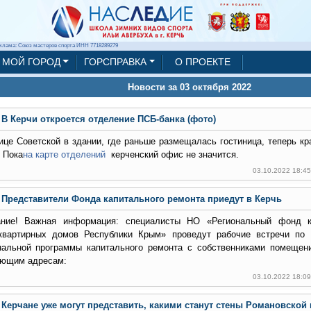
клама: Союз мастеров спорта ИНН 7718289279
МОЙ ГОРОД
ГОРСПРАВКА
О ПРОЕКТЕ
Новости за 03 октября 2022
В Керчи откроется отделение ПСБ-банка (фото)
ице Советской в здании, где раньше размещалась гостиница, теперь к
. Пока
на карте отделений
керченский офис не значится.
03.10.2022 18:4
Представители Фонда капитального ремонта приедут в Керчь
ние! Важная информация: специалисты НО «Региональный фонд к
квартирных домов Республики Крым» проведут рабочие встречи по 
нальной программы капитального ремонта с собственниками помещен
ющим адресам:
03.10.2022 18:0
Керчане уже могут представить, какими станут стены Романовской 