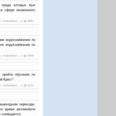
, среди которых был
 в сфере незаконного
5 |
подробнее ...
|
2881
нии водоснабжения по
чено водоснабжение по
5 |
подробнее ...
|
2849
 пройти обучение по
й Крест".
5 |
подробнее ...
|
3131
пешеходном переходе,
же время автомобили
е сообщается.