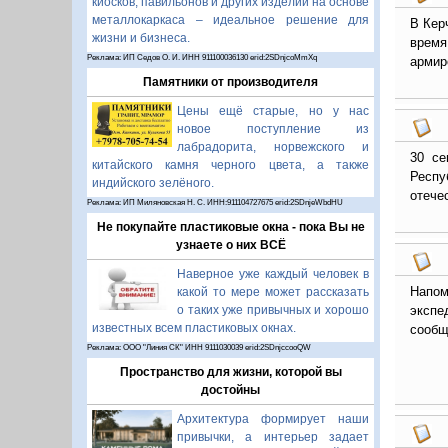
киосков, павильонов и других изделий на основе
металлокаркаса – идеальное решение для
В Кер
жизни и бизнеса.
врем
Реклама: ИП Седов О. И. ИНН 911100036130 erid:2SDnjcoMmXq
армир
Памятники от производителя
Цены ещё старые, но у нас
новое поступление из
лабрадорита, норвежского и
30 се
китайского камня черного цвета, а также
Респ
индийского зелёного.
отече
Реклама: ИП Миляновская Н. С. ИНН:911104727675 erid:2SDnjeWbdHU
Не покупайте пластиковые окна - пока Вы не
узнаете о них ВСЁ
Наверное уже каждый человек в
Напом
какой то мере может рассказать
о таких уже привычных и хорошо
экспе
известных всем пластиковых окнах.
сообщ
Реклама: ООО "Линия СК" ИНН 9111030039 erid:2SDnjccooQW
Пространство для жизни, которой вы
достойны
Архитектура формирует наши
привычки, а интерьер задает