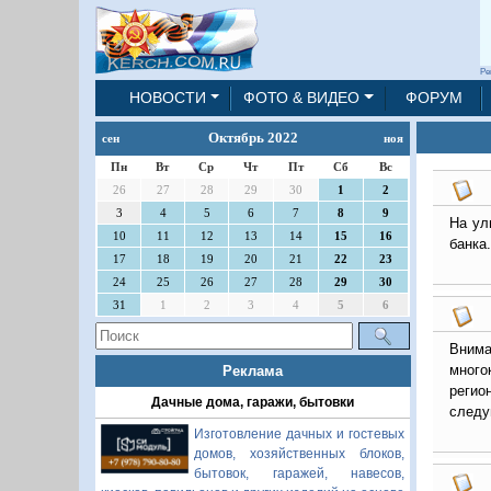
Ре
НОВОСТИ
ФОТО & ВИДЕО
ФОРУМ
Октябрь 2022
сен
ноя
Пн
Вт
Ср
Чт
Пт
Сб
Вс
26
27
28
29
30
1
2
3
4
5
6
7
8
9
На ул
10
11
12
13
14
15
16
банка
17
18
19
20
21
22
23
24
25
26
27
28
29
30
31
1
2
3
4
5
6
Внима
много
Реклама
регио
Дачные дома, гаражи, бытовки
следу
Изготовление дачных и гостевых
домов, хозяйственных блоков,
бытовок, гаражей, навесов,