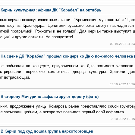
Керчь культурная: афиша ДК "Корабел" на октябрь
ных керчан покажут известные сказки - "Бременские музыканты" и "Царе
вое шоу из Краснодара. Ценители русского рока смогут насладиться
ртной программой "Рок-хиты и не только". Для керчан также выступят 
юция" и другие артисты. Не пропустите!
03.10.2022 11:2
На сцене ДК "Корабел" прошел концерт ко Дню пожилого человека 
не побывали на концерте, приуроченном ко Дню пожилого человека
стрировали творческие коллективы дворца культуры. Зрители дел
рт потрясающий.
03.10.2022 10:3
В сторону Мичурино асфальтируют дорогу (фото)
ним, продолжение улицы Комарова ранее представляло собой грунтову
ее засыпали щебнем, а вскоре тут появился первый слой асфальта.
03.10.2022 12:1
В Керчи под суд пошла группа наркоторговцев