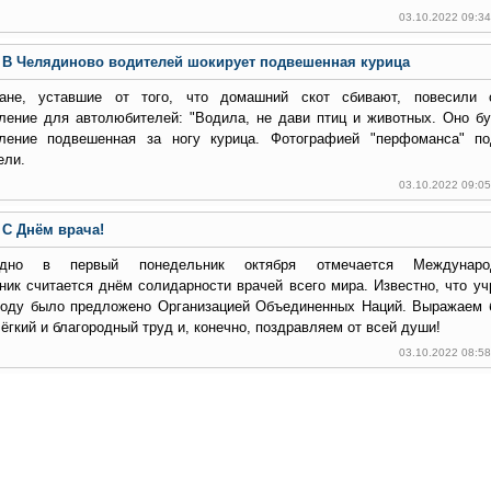
03.10.2022 09:3
В Челядиново водителей шокирует подвешенная курица
ане, уставшие от того, что домашний скот сбивают, повесили 
ление для автолюбителей: "Водила, не дави птиц и животных. Оно буд
ление подвешенная за ногу курица. Фотографией "перфоманса" по
ели.
03.10.2022 09:0
С Днём врача!
одно в первый понедельник октября отмечается Междунар
ник считается днём солидарности врачей всего мира. Известно, что у
году было предложено Организацией Объединенных Наций. Выражаем 
лёгкий и благородный труд и, конечно, поздравляем от всей души!
03.10.2022 08:5