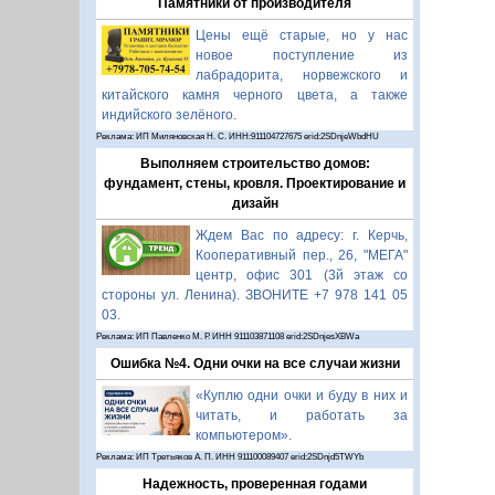
Памятники от производителя
Цены ещё старые, но у нас
новое поступление из
лабрадорита, норвежского и
китайского камня черного цвета, а также
индийского зелёного.
Реклама: ИП Миляновская Н. С. ИНН:911104727675 erid:2SDnjeWbdHU
Выполняем строительство домов:
фундамент, стены, кровля. Проектирование и
дизайн
Ждем Вас по адресу: г. Керчь,
Кооперативный пер., 26, "МЕГА"
центр, офис 301 (3й этаж со
стороны ул. Ленина). ЗВОНИТЕ +7 978 141 05
03.
Реклама: ИП Павленко М. Р. ИНН 911103871108 erid:2SDnjesXBWa
Ошибка №4. Одни очки на все случаи жизни
«Куплю одни очки и буду в них и
читать, и работать за
компьютером».
Реклама: ИП Третьяков А. П. ИНН 911100089407 erid:2SDnjd5TWYb
Надежность, проверенная годами