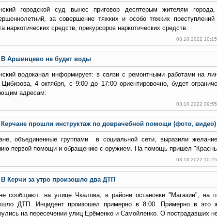
нский городской суд вынес приговор десятерым жителям города
ершеннолетний, за совершение тяжких и особо тяжких преступлений
та наркотических средств, прекурсоров наркотических средств.
03.10.2022 10:1
В Аршинцево не будет воды
нский водоканал информирует: в связи с ремонтными работами на ли
 Цибизова, 4 октября, с 9:00 до 17:00 ориентировочно, будет ограни
ющим адресам:
03.10.2022 09:5
Керчане прошли инструктаж по доврачебной помощи (фото, видео)
ане, объединенные группами в социальной сети, выразили желание
нию первой помощи и обращению с оружием. На помощь пришел "Красны
03.10.2022 10:2
В Керчи за утро произошло два ДТП
не сообщают: на улице Чкалова, в районе остановки "Магазин", на 
ошло ДТП. Инцидент произошел примерно в 8:00. Примерно в это 
нулись на пересечении улиц Ерёменко и Самойленко. О пострадавших н