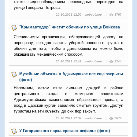
также видеонаблюдением пешеходных переходов на
улице Генерала Петрова.
20.10.2021 12:55 |
подробнее ...
|
3767
"Крымавтодор" чистит обочину по улице Войкова
Специалисты организации, обслуживающей дорогу на
переправу, сегодня заняты уборкой наносного грунта с
обочин для того, чтобы в дальнейшем их можно было
обкашивать механическим способом.
20.10.2021 12:49 |
подробнее ...
|
2244
Музейные объекты в Аджимушкае все еще закрыты
(фото)
Напомним, летом из-за сильных дождей в районе
центрального входа в мемориал защитникам
Аджимушкайских каменоломен образовался провал, а
вход в Царский курган завалило смытым грунтом. Доступ
туристам на эти объекты до сих пор закрыт.
20.10.2021 12:37 |
подробнее ...
|
2676
У Гагаринского парка срезают асфальт (фото)