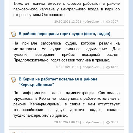
Тяжелая техника вместе с фрезой работают в районе
парковочного кармана у центрального входа в парк со
стороны улицы Островского.
20.10.2021 12:05 |
подробнее ...
|
3597
В районе переправы горит судно (фото, видео)
На причале загорелось судно, которое резали на
металлолом. На судне сильное задымление. Для
тушения возгорания прибыл пожарный расчет.
Предположительно, горят остатки топлива в трюмах.
20.10.2021 11:30 |
подробнее ...
|
6152
В Керчи не работает котельная в районе
"Керчьрыбпрома"
По информации главы администрации Святослава
Брусакова, в Керчи не приступила к работе котельная в
районе "Керчьрыбпрома", в связи с чем отсутствует
теплоснабжение в двух детских садах, школе,
тубдиспансере, жилых домах.
20.10.2021 09:42 |
подробнее ...
|
3681