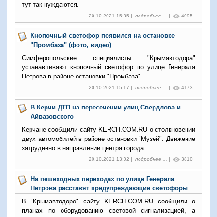
тут так нуждаются.
20.10.2021 15:35 |
подробнее ...
|
4095
Кнопочный светофор появился на остановке
"Промбаза" (фото, видео)
Симферопольские специалисты "Крымавтодора"
устанавливают кнопочный светофор по улице Генерала
Петрова в районе остановки "Промбаза".
20.10.2021 15:17 |
подробнее ...
|
4173
В Керчи ДТП на пересечении улиц Свердлова и
Айвазовского
Керчане сообщили сайту KERCH.COM.RU о столкновении
двух автомобилей в районе остановки "Музей". Движение
затруднено в направлении центра города.
20.10.2021 13:02 |
подробнее ...
|
3810
На пешеходных переходах по улице Генерала
Петрова расставят предупреждающие светофоры
В "Крымавтодоре" сайту KERCH.COM.RU сообщили о
планах по оборудованию световой сигнализацией, а