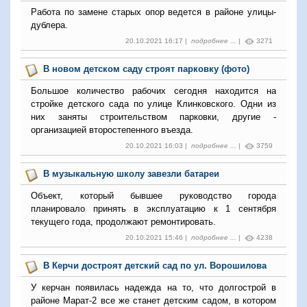
Работа по замене старых опор ведется в районе улицы-
дублера.
20.10.2021 16:17 |
подробнее ...
|
3271
В новом детском саду строят парковку (фото)
Большое количество рабочих сегодня находится на
стройке детского сада по улице Клинковского. Одни из
них заняты строительством парковки, другие -
организацией второстепенного въезда.
20.10.2021 16:03 |
подробнее ...
|
3759
В музыкальную школу завезли батареи
Объект, который бывшее руководство города
планировало принять в эксплуатацию к 1 сентября
текущего года, продолжают ремонтировать.
20.10.2021 15:46 |
подробнее ...
|
4238
В Керчи достроят детский сад по ул. Ворошилова
У керчан появилась надежда на то, что долгострой в
районе Марат-2 все же станет детским садом, в котором