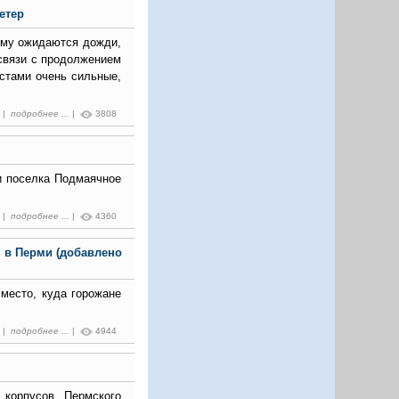
етер
ыму ожидаются дожди,
 связи с продолжением
стами очень сильные,
3 |
подробнее ...
|
3808
ки поселка Подмаячное
9 |
подробнее ...
|
4360
 в Перми (добавлено
 место, куда горожане
2 |
подробнее ...
|
4944
 корпусов Пермского