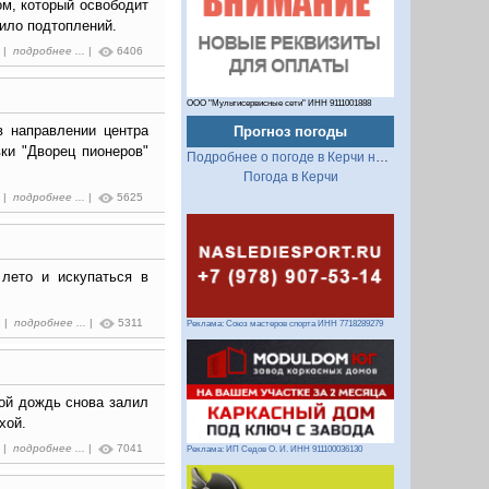
ом, который освободит
ило подтоплений.
3 |
подробнее ...
|
6406
ООО "Мультисервисные сети" ИНН 9111001888
в направлении центра
Прогноз погоды
ки "Дворец пионеров"
Подробнее о погоде в Керчи на 2 недели
Погода в Керчи
3 |
подробнее ...
|
5625
 лето и искупаться в
2 |
подробнее ...
|
5311
Реклама: Союз мастеров спорта ИНН 7718289279
ой дождь снова залил
хой.
7 |
подробнее ...
|
7041
Реклама: ИП Седов О. И. ИНН 911100036130