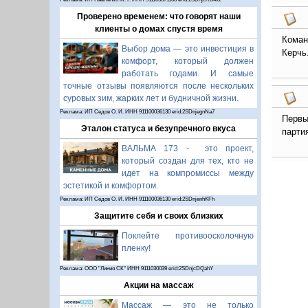
Проверено временем: что говорят наши
клиенты о домах спустя время
Коман
Выбор дома — это инвестиция в
Керчь
комфорт, который должен
работать годами. И самые
точные отзывы появляются после нескольких
суровых зим, жарких лет и будничной жизни.
Реклама: ИП Седов О. И. ИНН 911100036130 erid:2SDnjegnNa7
Первы
Эталон статуса и безупречного вкуса
парти
ВАЛЬМА 173 - это проект,
который создан для тех, кто не
идет на компромиссы между
эстетикой и комфортом.
Реклама: ИП Седов О. И. ИНН 911100036130 erid:2SDnjenhKFh
Защитите себя и своих близких
Поклейте противоосколочную
пленку!
Реклама: ООО "Линия СК" ИНН 9111030039 erid:2SDnjcDQahY
Акции на массаж
Массаж — это не только