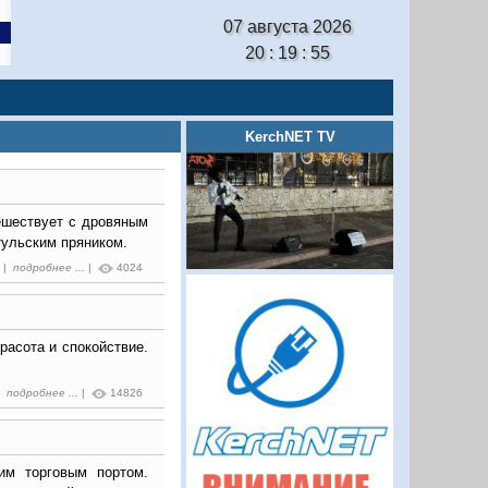
07 августа 2026
20 : 19 : 56
KerchNET TV
тешествует с дровяным
тульским пряником.
0 |
подробнее ...
|
4024
расота и спокойствие.
 |
подробнее ...
|
14826
им торговым портом.