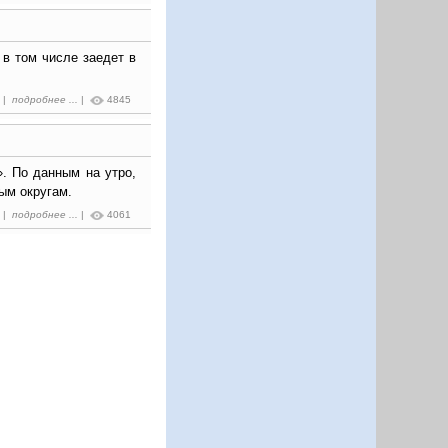
 в том числе заедет в
7 |
подробнее ...
|
4845
. По данным на утро,
ым округам.
3 |
подробнее ...
|
4061