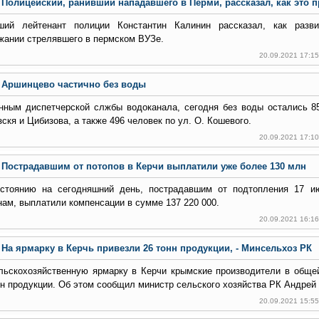
Полицейский, ранивший нападавшего в Перми, рассказал, как это 
ий лейтенант полиции Константин Калинин рассказал, как разв
жании стрелявшего в пермском ВУЗе.
20.09.2021 17:1
Аршинцево частично без воды
нным диспетчерской слжбы водоканала, сегодня без воды остались 8
скя и Цибизова, а также 496 человек по ул. О. Кошевого.
20.09.2021 17:1
Пострадавшим от потопов в Керчи выплатили уже более 130 млн
стоянию на сегодняшний день, пострадавшим от подтопления 17 ию
нам, выплатили компенсации в сумме 137 220 000.
20.09.2021 16:1
На ярмарку в Керчь привезли 26 тонн продукции, - Минсельхоз РК
льскохозяйственную ярмарку в Керчи крымские производители в обще
нн продукции. Об этом сообщил министр сельского хозяйства РК Андре
20.09.2021 15:5