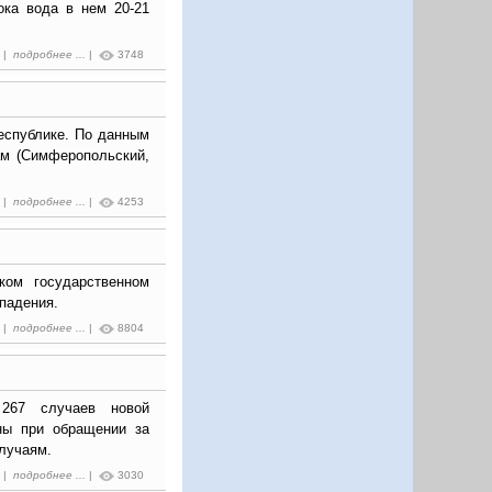
ока вода в нем 20-21
3 |
подробнее ...
|
3748
еспублике. По данным
ам (Симферопольский,
7 |
подробнее ...
|
4253
ом государственном
падения.
4 |
подробнее ...
|
8804
 267 случаев новой
ны при обращении за
лучаям.
0 |
подробнее ...
|
3030