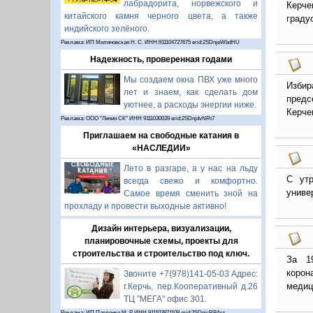
лабрадорита, норвежского и
Керче
китайского камня черного цвета, а также
граду
индийского зелёного.
Реклама: ИП Миляновская Н. С. ИНН:911104727675 erid:2SDnjeWbdHU
Надежность, проверенная годами
Мы создаем окна ПВХ уже много
Избир
лет и знаем, как сделать дом
предс
уютнее, а расходы энергии ниже.
Керче
Реклама: ООО "Линия СК" ИНН 9111030039 erid:2SDnjdvNRt7
Приглашаем на свободные катания в
«НАСЛЕДИИ»
Лето в разгаре, а у нас на льду
С утр
всегда свежо и комфортно.
униве
Самое время сменить зной на
прохладу и провести выходные активно!
Дизайн интерьера, визуализации,
планировочные схемы, проекты для
строительства и строительство под ключ.
За 1
корон
Звоните +7(978)141-05-03 Адрес:
медиц
г.Керчь, пер.Кооперативный д.26
ТЦ "МЕГА" офис 301.
Реклама: ИП Павленко М. Р. ИНН 911103871108 erid:2SDnjcRB4xz