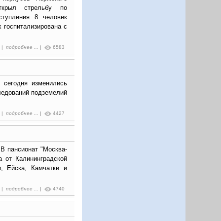
открыл стрельбу по
ступления 8 человек
х госпитализирована с
6 |
подробнее ...
|
6583
 сегодня изменились
следований подземелий
8 |
подробнее ...
|
4427
 В пансионат "Москва-
а от Калининградской
и, Ейска, Камчатки и
2 |
подробнее ...
|
4740