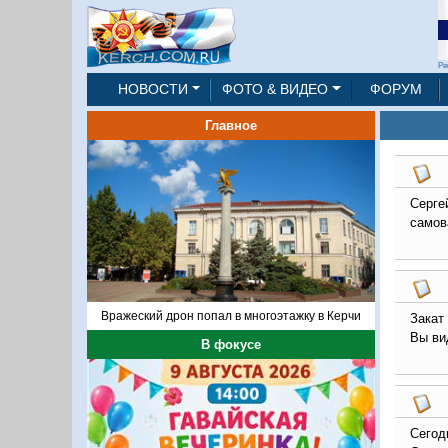
Ре
НОВОСТИ
ФОТО & ВИДЕО
ФОРУМ
Главное
Серге
самов
Вражеский дрон попал в многоэтажку в Керчи
Закат
Вы ви
В фокусе
Сегод