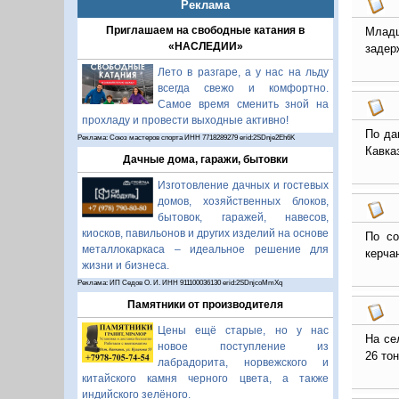
Реклама
Приглашаем на свободные катания в
Младш
«НАСЛЕДИИ»
задер
Лето в разгаре, а у нас на льду
всегда свежо и комфортно.
Самое время сменить зной на
прохладу и провести выходные активно!
По да
Реклама: Союз мастеров спорта ИНН 7718289279 erid:2SDnje2Eh6K
Кавказ
Дачные дома, гаражи, бытовки
Изготовление дачных и гостевых
домов, хозяйственных блоков,
бытовок, гаражей, навесов,
киосков, павильонов и других изделий на основе
По со
металлокаркаса – идеальное решение для
керча
жизни и бизнеса.
Реклама: ИП Седов О. И. ИНН 911100036130 erid:2SDnjcoMmXq
Памятники от производителя
Цены ещё старые, но у нас
На се
новое поступление из
26 то
лабрадорита, норвежского и
китайского камня черного цвета, а также
индийского зелёного.