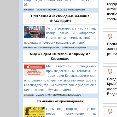
стороны ул.Ленина). ЗВОНИТЕ +7 978 141 05
госуд
03.
окруж
Реклама: ИП Павленко М. Р. ИНН 911103871108 erid:2SDnjehADdm
погиб
Приглашаем на свободные катания в
травм
«НАСЛЕДИИ»
Лето в разгаре, а у нас на льду
всегда свежо и комфортно.
Самое время сменить зной на
прохладу и провести выходные активно!
Специ
Реклама: Союз мастеров спорта ИНН 7718289279 erid:2SDnje2Eh6K
данны
решил
МОДУЛЬДОМ ЮГ теперь и в Крыму, и в
Краснодаре
Мы запустили полноценный
производственный комплекс на
территории Краснодарского края
Сегод
и готовимся к открытию выставочного дома в
Крым"
Краснодаре, где Вы сможете лично убедиться в
облас
качестве своего будущего дома.
Влади
Реклама: ИП Седов О. И. ИНН 911100036130 erid:2SDnjeLEz43
Памятники от производителя
Цены ещё старые, но у нас
новое поступление из