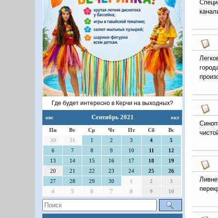
Специ
канал
Легко
город
произ
Где будет интересно в Керчи на выходных?
Сентябрь 2021
авг
окт
Синоп
Пн
Вт
Ср
Чт
Пт
Сб
Вс
чисто
30
31
1
2
3
4
5
6
7
8
9
10
11
12
13
14
15
16
17
18
19
20
21
22
23
24
25
26
Ливне
27
28
29
30
1
2
3
перек
4
5
6
7
8
9
10