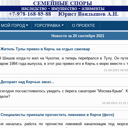
клама: Вандышев А.Н. ИНН 911113162887
МОЙ ГОРОД
ГОРСПРАВКА
О ПРОЕКТЕ
Новости за 20 сентября 2021
Житель Тулы привез в Керчь на отдых самовар
й Шишов когда-то жил на Чукотке, а теперь перебрался в Тулу. Он пу
аром 1984 года выпуска, в этот раз привез его в Керчь к морю вместе с 
21.09.2021 09:5
Догорает над Керчью закат...
 сегодня посчастливилось увидеть с берега санатория "Москва-Крым". К
дели?
20.09.2021 21:31
Специалисты приехали прочистить ливневки в Керчи (фото)
ня началась работа по прочистке ливневой канализации под морск