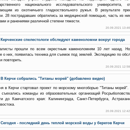
арственного национального исследовательского университета, 
ающим из охотничьего гладкоствольного ружья. В результате пре
ли. 28 пострадавших обратились за медицинской помощью, часть из ни
ами и ранениями различной степени тяжести.
20.09.2021 13:4
Керченские спелестологи обследуют каменоломни вокруг города
алисты прошли по всем окрестным каменоломням 10 лет назад. Но
е о них, появилась техника для съемок под землей. Экспедицию по об
и повторить.
20.09.2021 12:5
В Керчи собрались "Титаны морей" (добавлено видео)
ня в Керчи стартовал проект по морскому многоборью "Титаны морей".
 съехались команды из образовательных организаций Росрыболовств
ти до Камчатского края: Калининграда, Санкт-Петербурга, Астрахан
востока.
20.09.2021 12:4
Сегодня - последний день теплой морской воды у берегов Керчи