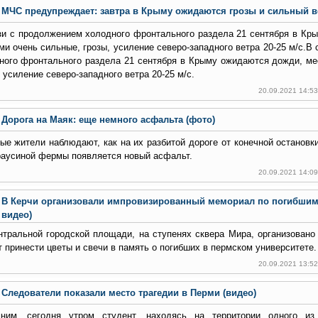
МЧС предупреждает: завтра в Крыму ожидаются грозы и сильный в
зи с продолжением холодного фронтального раздела 21 сентября в Кр
ми очень сильные, грозы, усиление северо-западного ветра 20-25 м/с.В
ного фронтального раздела 21 сентября в Крыму ожидаются дожди, ме
 усиление северо-западного ветра 20-25 м/с.
20.09.2021 14:5
Дорога на Маяк: еще немного асфальта (фото)
ые жители наблюдают, как на их разбитой дороге от конечной останов
раусиной фермы появляется новый асфальт.
20.09.2021 14:0
В Керчи организовали импровизированный мемориал по погибшим
видео)
нтральной городской площади, на ступенях сквера Мира, организовано
т принести цветы и свечи в память о погибших в пермском университете.
20.09.2021 13:5
Следователи показали место трагедии в Перми (видео)
ним, сегодня утром студент, находясь на территории одного из