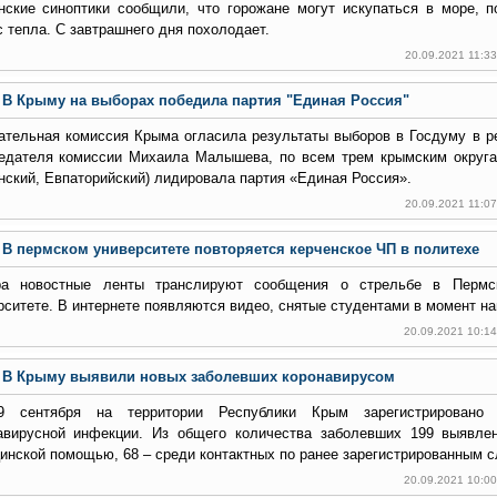
нские синоптики сообщили, что горожане могут искупаться в море, п
с тепла. С завтрашнего дня похолодает.
20.09.2021 11:3
В Крыму на выборах победила партия "Единая Россия"
ательная комиссия Крыма огласила результаты выборов в Госдуму в р
едателя комиссии Михаила Малышева, по всем трем крымским округ
нский, Евпаторийский) лидировала партия «Единая Россия».
20.09.2021 11:0
В пермском университете повторяется керченское ЧП в политехе
а новостные ленты транслируют сообщения о стрельбе в Пермск
рситете. В интернете появляются видео, снятые студентами в момент на
20.09.2021 10:1
В Крыму выявили новых заболевших коронавирусом
9 сентября на территории Республики Крым зарегистрировано
авирусной инфекции. Из общего количества заболевших 199 выявле
инской помощью, 68 – среди контактных по ранее зарегистрированным с
20.09.2021 10:0