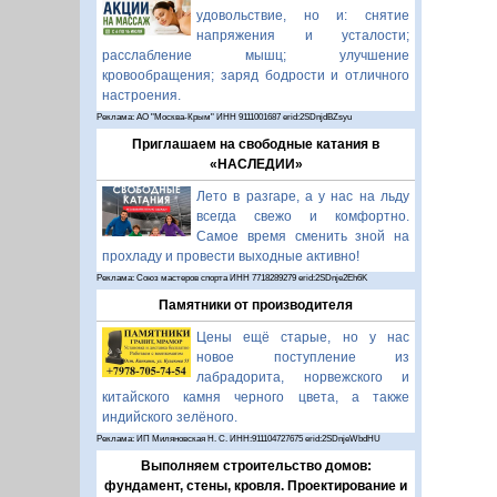
удовольствие, но и: снятие
напряжения и усталости;
расслабление мышц; улучшение
кровообращения; заряд бодрости и отличного
настроения.
Реклама: АО "Москва-Крым" ИНН 9111001687 erid:2SDnjdBZsyu
Приглашаем на свободные катания в
«НАСЛЕДИИ»
Лето в разгаре, а у нас на льду
всегда свежо и комфортно.
Самое время сменить зной на
прохладу и провести выходные активно!
Реклама: Союз мастеров спорта ИНН 7718289279 erid:2SDnje2Eh6K
Памятники от производителя
Цены ещё старые, но у нас
новое поступление из
лабрадорита, норвежского и
китайского камня черного цвета, а также
индийского зелёного.
Реклама: ИП Миляновская Н. С. ИНН:911104727675 erid:2SDnjeWbdHU
Выполняем строительство домов:
фундамент, стены, кровля. Проектирование и