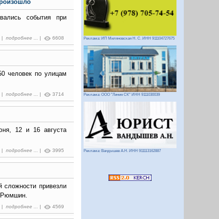
произошло
ивались события при
5 |
подробнее ...
|
6608
Реклама: ИП Миляновская Н. С. ИНН 911104727675
50 человек по улицам
0 |
подробнее ...
|
3714
Реклама: ООО "Линия СК" ИНН 9111030039
ня, 12 и 16 августа
6 |
подробнее ...
|
3995
Реклама: Вандышев А.Н. ИНН 911113162887
й сложности привезли
й Рюмшин.
5 |
подробнее ...
|
4569