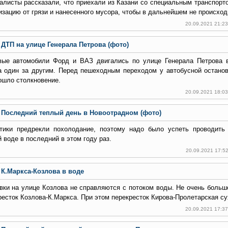
алисты рассказали, что приехали из Казани со специальным транспорт
изацию от грязи и нанесенного мусора, чтобы в дальнейшем не происход
20.09.2021 21:2
ДТП на улице Генерала Петрова (фото)
вые автомобили Форд и ВАЗ двигались по улице Генерала Петрова 
а один за другим. Перед пешеходным переходом у автобусной останов
ошло столкновение.
20.09.2021 18:0
Последний теплый день в Новоотрадном (фото)
тики предрекли похолодание, поэтому надо было успеть проводить
й воде в последний в этом году раз.
20.09.2021 17:5
К.Маркса-Козлова в воде
вки на улице Козлова не справляются с потоком воды. Не очень больш
ресток Козлова-К.Маркса. При этом перекресток Кирова-Пролетарская су
20.09.2021 17:3