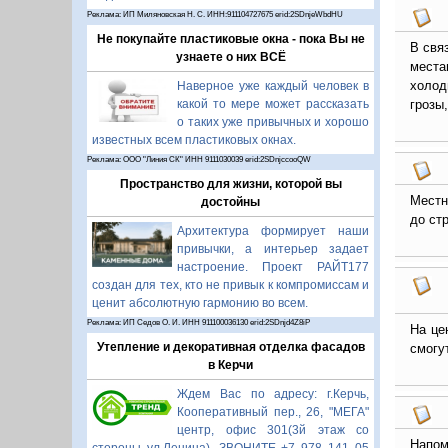
Реклама: ИП Миляновская Н. С. ИНН:911104727675 erid:2SDnjeWbdHU
Не покупайте пластиковые окна - пока Вы не
В свя
узнаете о них ВСЁ
места
холод
Наверное уже каждый человек в
грозы,
какой то мере может рассказать
о таких уже привычных и хорошо
известных всем пластиковых окнах.
Реклама: ООО "Линия СК" ИНН 9111030039 erid:2SDnjccooQW
Пространство для жизни, которой вы
Местн
достойны
до ст
Архитектура формирует наши
привычки, а интерьер задает
настроение. Проект РАЙТ177
создан для тех, кто не привык к компромиссам и
ценит абсолютную гармонию во всем.
Реклама: ИП Седов О. И. ИНН 911100036130 erid:2SDnjd4Z8iP
На це
Утепление и декоративная отделка фасадов
смогу
в Керчи
Ждем Вас по адресу: г.Керчь,
Кооперативный пер., 26, "МЕГА"
центр, офис 301(3й этаж со
Напом