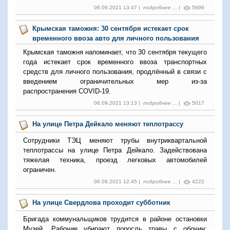
06.09.2021 13:47 |
подробнее ...
|
5696
Крымская таможня: 30 сентября истекает срок
временного ввоза авто для личного пользования
Крымская таможня напоминает, что 30 сентября текущего
года истекает срок временного ввоза транспортных
средств для личного пользования, продлённый в связи с
введением ограничительных мер из-за
распространения
COVID-19.
06.09.2021 13:13 |
подробнее ...
|
5017
На улице Петра Дейкало меняют теплотрассу
Сотрудники ТЭЦ меняют трубы внутриквартальной
теплотрассы на улице Петра Дейкало. Задействована
тяжелая техника, проезд легковых автомобилей
ограничен.
06.09.2021 12:45 |
подробнее ...
|
4222
На улице Свердлова проходит субботник
Бригада коммунальщиков трудится в районе остановки
Музей. Рабочие убирают поросль травы с обочин;