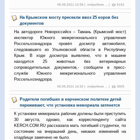
06.09.2021 14:59 |
подробнее ...
|
6161
На Крымском мосту пресекли ввоз 25 коров без
документов
На автодороге Новороссийск – Тамань (Крымский мост)
инспектор Южного межрегионального управления
Россельхознадзора провёл досмотр автомобиля,
следовавшего из Ульяновской области в Республику
Крым. В ходе досмотра выявлено, что в машине
находится 25 животных без ветеринарных
сопроводительных документов,- сообщили в пресс-
службе
Южного межрегионального управления
Россельхознадзора.
06.09.2021 14:32 |
подробнее ...
|
3505
Родители погибших в керченском политехе детей
переживают, что установка мемориала затянется
К установке мемориала рабочие должны были приступить
30 августа, однако, как корреспонденту сайта
KERCH.COM.RU рассказала мать погибшей студентки, по
состоянию на вчерашний день, никаких изменений на
кладбище замечено не было.