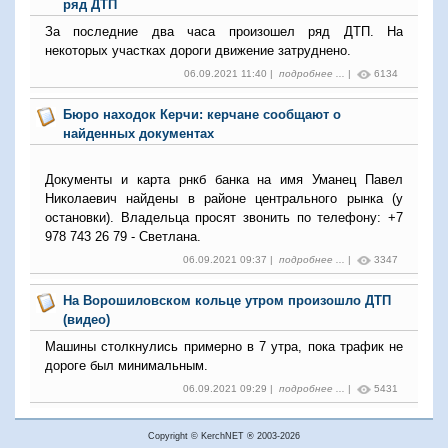
ряд ДТП
За последние два часа произошел ряд ДТП. На
некоторых участках дороги движение затруднено.
06.09.2021 11:40 |
подробнее ...
|
6134
Бюро находок Керчи: керчане сообщают о
найденных документах
Документы и карта рнкб банка на имя Уманец Павел
Николаевич найдены в районе центрального рынка (у
остановки). Владельца просят звонить по телефону: +7
978 743 26 79 - Светлана.
06.09.2021 09:37 |
подробнее ...
|
3347
На Ворошиловском кольце утром произошло ДТП
(видео)
Машины столкнулись примерно в 7 утра, пока трафик не
дороге был минимальным.
06.09.2021 09:29 |
подробнее ...
|
5431
Copyright © KerchNET ® 2003-2026