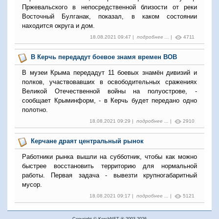
Пржевальского в непосредственной близости от реки
Восточный Булганак, показал, в каком состоянии
находится округа и дом.
18.08.2021 09:47 |
подробнее ...
|
4711
В Керчь передадут боевое знамя времен ВОВ
В музеи Крыма передадут 11 боевых знамён дивизий и
полков, участвовавших в освободительных сражениях
Великой Отечественной войны на полуострове, -
сообщает Крыминформ, - в Керчь будет передано одно
полотно.
18.08.2021 09:29 |
подробнее ...
|
2910
Керчане драят центральный рынок
Работники рынка вышли на субботник, чтобы как можно
быстрее восстановить территорию для нормальной
работы. Первая задача - вывезти крупногабаритный
мусор.
18.08.2021 09:17 |
подробнее ...
|
5121