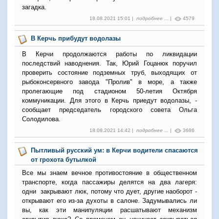
загадка.
18.08.2021 15:01 |
подробнее ...
|
4579
В Керчь прибудут водолазы
В Керчи продолжаются работы по ликвидации
последствий наводнения. Так, Юрий Гоцанюк поручил
проверить состояние подземных труб, выходящих от
рыбоконсервного завода "Пролив" в море, а также
пролегающие под стадионом 50-летия Октября
коммуникации. Для этого в Керчь приедут водолазы, -
сообщает председатель городского совета Ольга
Солодилова.
18.08.2021 14:42 |
подробнее ...
|
3686
Пытливый русский ум: в Керчи водители спасаются
от грохота бутылкой
Все мы знаем вечное противостояние в общественном
транспорте, когда пассажиры делятся на два лагеря:
одни закрывают люк, потому что дует, другие наоборот -
открывают его из-за духоты в салоне. Задумывались ли
вы, как эти манипуляции расшатывают механизм