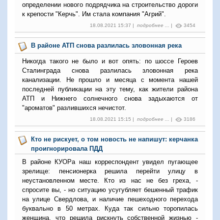
определении нового подрядчика на строительство дороги
к крепости "Керчь". Им стала компания "Агрий".
18.08.2021 15:37 |
подробнее ...
|
3454
В районе АТП снова разлилась зловонная река
Никогда такого не было и вот опять: по шоссе Героев
Сталинграда снова разлилась зловонная река
канализации. Не прошло и месяца с момента нашей
последней публикации на эту тему, как жители района
АТП и Нижнего солнечного снова задыхаются от
"ароматов" разлившихся нечистот.
18.08.2021 15:15 |
подробнее ...
|
3186
Кто не рискует, о том новость не напишут: керчанка
проигнорировала ПДД
В районе КУОРа наш корреспондент увидел пугающее
зрелище: пенсионерка решила перейти улицу в
неустановленном месте. Кто из нас не без греха, -
спросите вы, - но ситуацию усугубляет бешенный трафик
на улице Свердлова, и наличие пешеходного перехода
буквально в 50 метрах. Куда так сильно торопилась
женщина, что решила рискнуть собственной жизнью -