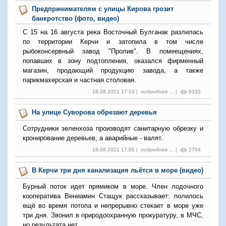
Предпринимателям с улицы Кирова грозит
банкротство (фото, видео)
С 15 на 16 августа река Восточный Булганак разлилась
по территории Керчи и затопила в том числе
рыбоконсервный завод "Пролив". В помеещениях,
попавших в зону подтопления, оказался фирменный
магазин, продающий продукцию завода, а также
парикмахерская и частная столовая.
18.08.2021 17:13 |
подробнее ...
|
8332
На улице Суворова обрезают деревья
Сотрудники зеленхоза производят санитарную обрезку и
кронирование деревьев, а аварийные - валят.
18.08.2021 17:05 |
подробнее ...
|
2754
В Керчи три дня канализация льётся в море (видео)
Бурный поток идет прямиком в море. Член лодочного
кооператива Вениамин Стащук рассказывает: полилось
ещё во время потопа и непрерывно стекает в море уже
три дня. Звонил в природоохранную прокуратуру, в МЧС,
но результата нет.