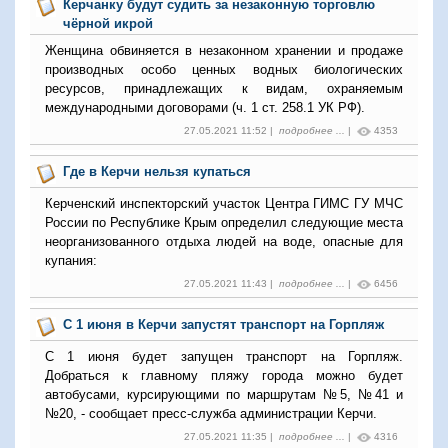
Керчанку будут судить за незаконную торговлю
чёрной икрой
Женщина обвиняется в незаконном хранении и продаже
производных особо ценных водных биологических
ресурсов, принадлежащих к видам, охраняемым
международными договорами (ч. 1 ст. 258.1 УК РФ).
27.05.2021 11:52 |
подробнее ...
|
4353
Где в Керчи нельзя купаться
Керченский инспекторский участок Центра ГИМС ГУ МЧС
России по Республике Крым определил следующие места
неорганизованного отдыха людей на воде, опасные для
купания:
27.05.2021 11:43 |
подробнее ...
|
6456
С 1 июня в Керчи запустят транспорт на Горпляж
С 1 июня будет запущен транспорт на Горпляж.
Добраться к главному пляжу города можно будет
автобусами, курсирующими по маршрутам №5, №41 и
№20, - сообщает пресс-служба администрации Керчи.
27.05.2021 11:35 |
подробнее ...
|
4316