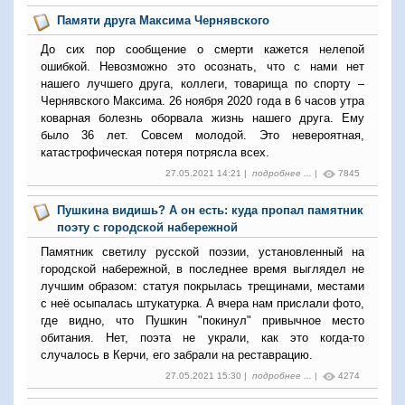
Памяти друга Максима Чернявского
До сих пор сообщение о смерти кажется нелепой
ошибкой. Невозможно это осознать, что с нами нет
нашего лучшего друга, коллеги, товарища по спорту –
Чернявского Максима. 26 ноября 2020 года в 6 часов утра
коварная болезнь оборвала жизнь нашего друга. Ему
было 36 лет. Совсем молодой. Это невероятная,
катастрофическая потеря потрясла всех.
27.05.2021 14:21 |
подробнее ...
|
7845
Пушкина видишь? А он есть: куда пропал памятник
поэту с городской набережной
Памятник светилу русской поэзии, установленный на
городской набережной, в последнее время выглядел не
лучшим образом: статуя покрылась трещинами, местами
с неё осыпалась штукатурка. А вчера нам прислали фото,
где видно, что Пушкин "покинул" привычное место
обитания. Нет, поэта не украли, как это когда-то
случалось в Керчи, его забрали на реставрацию.
27.05.2021 15:30 |
подробнее ...
|
4274