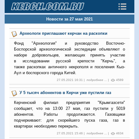
Новости за 27 мая 2021
Археологи приглашают керчан на раскопки
Фонд "Археология" и руководство Восточно-
Боспорской археологической экспедиции
объявляют о
наборе добровольцев, желающих принять участие
в
исследовании русской крепости "
Керчь", а
также
раскопках античного некрополя и поселения Кыз-
Аул и боспорского города Китей.
27.05.2021 16:31 |
подробнее ...
|
4589
У 5 тысяч абонентов в Керчи уже пустили газ
Керченский филиал предприятия "Крымгазсети"
сообщает, что на 13:00 27 мая, газ пустили у 5019
абонентов. Работы продолжаются. Газовщики
подчеркивают: для скорейшего пуска газа, газ в
квартирах необходимо перекрыть.
27.05.2021 15:46 |
подробнее ...
|
4634