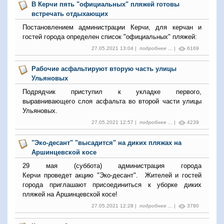
В Керчи пять "официальных" пляжей готовы
встречать отдыхающих
Постановлением администрации Керчи, для керчан и
гостей города определен список "официальных" пляжей:
27.05.2021 13:04 |
подробнее ...
|
6169
Рабочие асфальтируют вторую часть улицы
Ульяновых
Подрядчик приступил к укладке первого,
выравнивающего слоя асфальта во второй части улицы
Ульяновых.
27.05.2021 12:57 |
подробнее ...
|
4239
"Эко-десант" "высадится" на диких пляжах на
Аршинцевской косе
29 мая (суббота) администрация города
Керчи проведет акцию "Эко-десант". Жителей и гостей
города приглашают присоединиться к уборке диких
пляжей на Аршинцевской косе!
27.05.2021 12:28 |
подробнее ...
|
3780