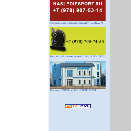
Реклама: Союз мастеров спорта ИНН 7718289279
Реклама: ИП Миляновская Н. С. ИНН 911104727675
Реклама: ООО "Линия СК" ИНН 9111030039