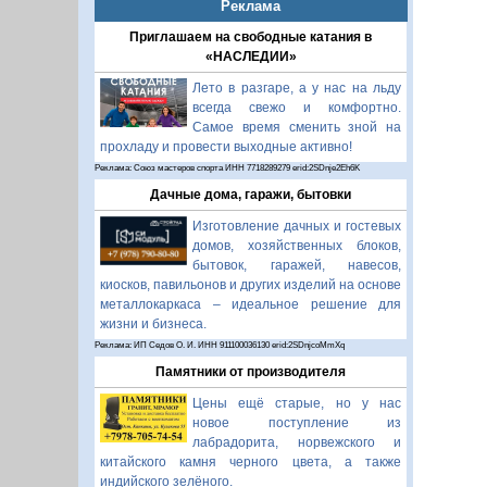
Реклама
Приглашаем на свободные катания в
«НАСЛЕДИИ»
Лето в разгаре, а у нас на льду
всегда свежо и комфортно.
Самое время сменить зной на
прохладу и провести выходные активно!
Реклама: Союз мастеров спорта ИНН 7718289279 erid:2SDnje2Eh6K
Дачные дома, гаражи, бытовки
Изготовление дачных и гостевых
домов, хозяйственных блоков,
бытовок, гаражей, навесов,
киосков, павильонов и других изделий на основе
металлокаркаса – идеальное решение для
жизни и бизнеса.
Реклама: ИП Седов О. И. ИНН 911100036130 erid:2SDnjcoMmXq
Памятники от производителя
Цены ещё старые, но у нас
новое поступление из
лабрадорита, норвежского и
китайского камня черного цвета, а также
индийского зелёного.