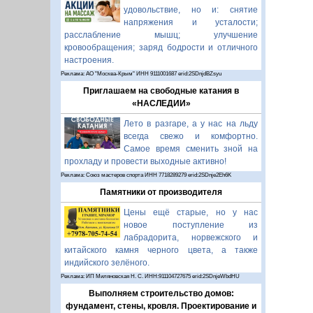
удовольствие, но и: снятие
напряжения и усталости;
расслабление мышц; улучшение
кровообращения; заряд бодрости и отличного
настроения.
Реклама: АО "Москва-Крым" ИНН 9111001687 erid:2SDnjdBZsyu
Приглашаем на свободные катания в
«НАСЛЕДИИ»
Лето в разгаре, а у нас на льду
всегда свежо и комфортно.
Самое время сменить зной на
прохладу и провести выходные активно!
Реклама: Союз мастеров спорта ИНН 7718289279 erid:2SDnje2Eh6K
Памятники от производителя
Цены ещё старые, но у нас
новое поступление из
лабрадорита, норвежского и
китайского камня черного цвета, а также
индийского зелёного.
Реклама: ИП Миляновская Н. С. ИНН:911104727675 erid:2SDnjeWbdHU
Выполняем строительство домов:
фундамент, стены, кровля. Проектирование и