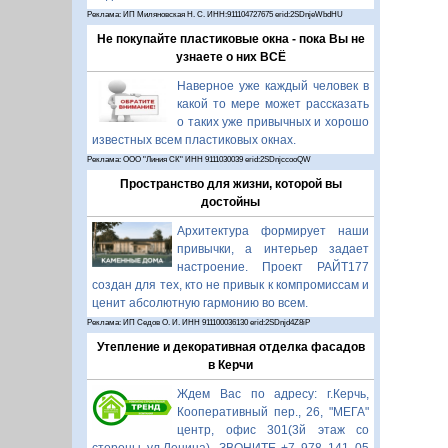
Реклама: ИП Миляновская Н. С. ИНН:911104727675 erid:2SDnjeWbdHU
Не покупайте пластиковые окна - пока Вы не
узнаете о них ВСЁ
Наверное уже каждый человек в
какой то мере может рассказать
о таких уже привычных и хорошо
известных всем пластиковых окнах.
Реклама: ООО "Линия СК" ИНН 9111030039 erid:2SDnjccooQW
Пространство для жизни, которой вы
достойны
Архитектура формирует наши
привычки, а интерьер задает
настроение. Проект РАЙТ177
создан для тех, кто не привык к компромиссам и
ценит абсолютную гармонию во всем.
Реклама: ИП Седов О. И. ИНН 911100036130 erid:2SDnjd4Z8iP
Утепление и декоративная отделка фасадов
в Керчи
Ждем Вас по адресу: г.Керчь,
Кооперативный пер., 26, "МЕГА"
центр, офис 301(3й этаж со