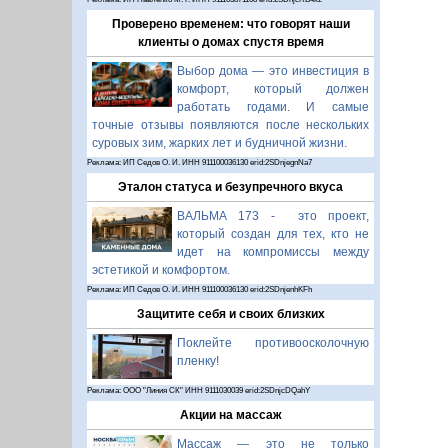
Проверено временем: что говорят наши
клиенты о домах спустя время
Выбор дома — это инвестиция в
комфорт, который должен
работать годами. И самые
точные отзывы появляются после нескольких
суровых зим, жарких лет и будничной жизни.
Реклама: ИП Седов О. И. ИНН 911100036130 erid:2SDnjegnNa7
Эталон статуса и безупречного вкуса
ВАЛЬМА 173 - это проект,
который создан для тех, кто не
идет на компромиссы между
эстетикой и комфортом.
Реклама: ИП Седов О. И. ИНН 911100036130 erid:2SDnjenhKFh
Защитите себя и своих близких
Поклейте противоосколочную
пленку!
Реклама: ООО "Линия СК" ИНН 9111030039 erid:2SDnjcDQahY
Акции на массаж
Массаж — это не только