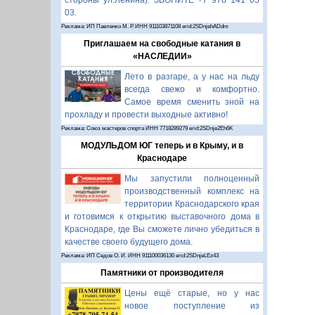
стороны ул.Ленина). ЗВОНИТЕ +7 978 141 05
03.
Реклама: ИП Павленко М. Р. ИНН 911103871108 erid:2SDnjehADdm
Приглашаем на свободные катания в
«НАСЛЕДИИ»
Лето в разгаре, а у нас на льду
всегда свежо и комфортно.
Самое время сменить зной на
прохладу и провести выходные активно!
Реклама: Союз мастеров спорта ИНН 7718289279 erid:2SDnje2Eh6K
МОДУЛЬДОМ ЮГ теперь и в Крыму, и в
Краснодаре
Мы запустили полноценный
производственный комплекс на
территории Краснодарского края
и готовимся к открытию выставочного дома в
Краснодаре, где Вы сможете лично убедиться в
качестве своего будущего дома.
Реклама: ИП Седов О. И. ИНН 911100036130 erid:2SDnjeLEz43
Памятники от производителя
Цены ещё старые, но у нас
новое поступление из