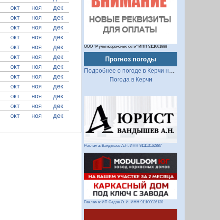
окт
ноя
дек
окт
ноя
дек
окт
ноя
дек
окт
ноя
дек
окт
ноя
дек
ООО "Мультисервисные сети" ИНН 9111001888
окт
ноя
дек
Прогноз погоды
окт
ноя
дек
Подробнее о погоде в Керчи на 2 недели
окт
ноя
дек
Погода в Керчи
окт
ноя
дек
окт
ноя
дек
окт
ноя
дек
окт
ноя
дек
Реклама: Вандышев А.Н. ИНН 911113162887
Реклама: ИП Седов О. И. ИНН 911100036130