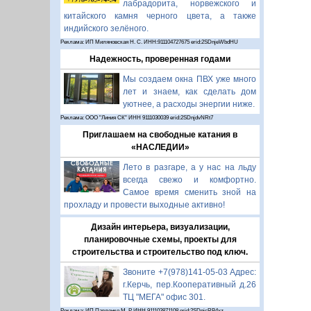
лабрадорита, норвежского и
китайского камня черного цвета, а также
индийского зелёного.
Реклама: ИП Миляновская Н. С. ИНН:911104727675 erid:2SDnjeWbdHU
Надежность, проверенная годами
Мы создаем окна ПВХ уже много
лет и знаем, как сделать дом
уютнее, а расходы энергии ниже.
Реклама: ООО "Линия СК" ИНН 9111030039 erid:2SDnjdvNRt7
Приглашаем на свободные катания в
«НАСЛЕДИИ»
Лето в разгаре, а у нас на льду
всегда свежо и комфортно.
Самое время сменить зной на
прохладу и провести выходные активно!
Дизайн интерьера, визуализации,
планировочные схемы, проекты для
строительства и строительство под ключ.
Звоните +7(978)141-05-03 Адрес:
г.Керчь, пер.Кооперативный д.26
ТЦ "МЕГА" офис 301.
Реклама: ИП Павленко М. Р. ИНН 911103871108 erid:2SDnjcRB4xz